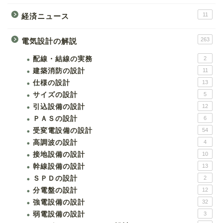
11
経済ニュース
263
電気設計の解説
配線・結線の実務
2
建築消防の設計
11
仕様の設計
13
サイズの設計
5
引込設備の設計
12
ＰＡＳの設計
6
受変電設備の設計
54
高調波の設計
4
接地設備の設計
10
幹線設備の設計
13
ＳＰＤの設計
2
分電盤の設計
12
強電設備の設計
32
弱電設備の設計
3