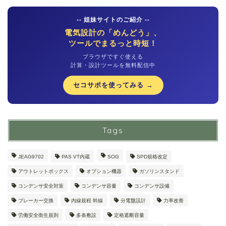
-- 姐妹サイトのご紹介 --
電気設計の「めんどう」、
ツールでまるっと時短！
ブラウザですぐ使える
計算・設計ツールを無料配信中
セコサポを使ってみる →
Tags
JEAG9702
PAS VT内蔵
SOG
SPD規格改定
アウトレットボックス
オプション機器
ガソリンスタンド
コンデンサ安全対策
コンデンサ容量
コンデンサ設備
ブレーカー交換
内線規程 幹線
分電盤設計
力率改善
労働安全衛生規則
多条敷設
定格遮断容量