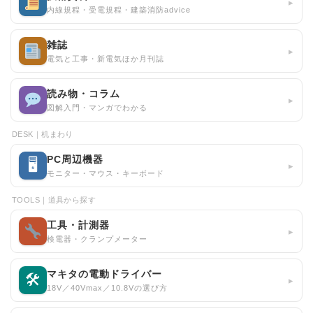
▸
内線規程・受電規程・建築消防advice
雑誌
▸
電気と工事・新電気ほか月刊誌
読み物・コラム
▸
図解入門・マンガでわかる
DESK｜机まわり
PC周辺機器
🖥
▸
モニター・マウス・キーボード
TOOLS｜道具から探す
工具・計測器
▸
検電器・クランプメーター
マキタの電動ドライバー
🛠
▸
18V／40Vmax／10.8Vの選び方