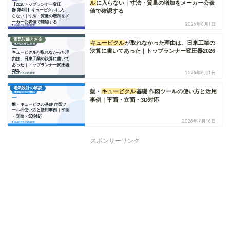
ル
に入らない｜寸法・質量の増加をメーカー公表
値で確認する
2026年8月1日
電気設備とお金
キュービクル
が取れなかった理由は、日東工業の
決算に書いてあった｜トップランナー変圧器2026
2026年8月1日
電気設計の解説
盤・
キュービクル
基礎 作図ツールの使い方と活用
事例｜平面・立面・3D対応
2026年7月16日
スポンサーリンク