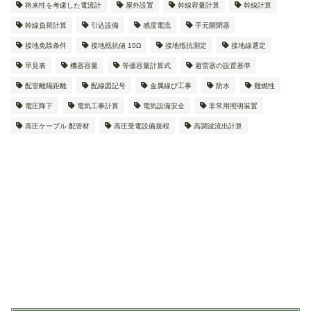
将来性を考慮した電流計
屋外設置
幹線容量計算
幹線計算
幹線負荷計算
引込設備
感度電流
手元開閉器
接地免除条件
接地抵抗値 10Ω
接地抵抗測定
接地線選定
早見表
機器容量
等価容量計算式
避雷器の設置基準
配管離隔距離
配線図記号
金属線ぴ工事
防水
難燃性
電圧降下
電気工事計算
電気設備安全
非常用照明装置
高圧ケーブル 配管材
高圧受電設備規程
高調波流出計算