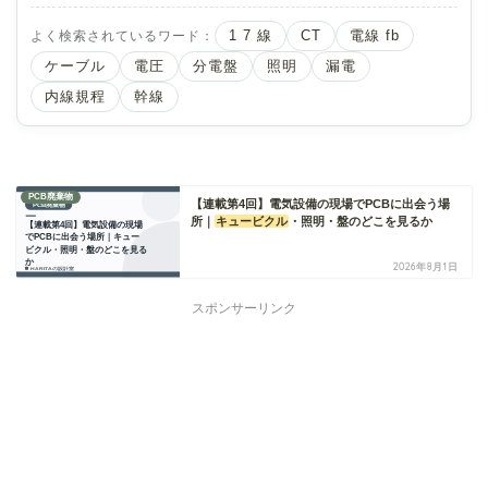
よく検索されているワード：
1 7 線
CT
電線 fb
ケーブル
電圧
分電盤
照明
漏電
内線規程
幹線
PCB廃棄物
【連載第4回】電気設備の現場でPCBに出会う場
所｜
キュービクル
・照明・盤のどこを見るか
2026年8月1日
スポンサーリンク