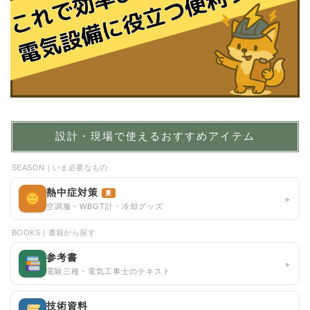
設計・現場で使えるおすすめアイテム
SEASON｜いま必要なもの
熱中症対策
夏
▸
空調服・WBGT計・冷却グッズ
BOOKS｜書籍から探す
参考書
▸
電験三種・電気工事士のテキスト
技術資料