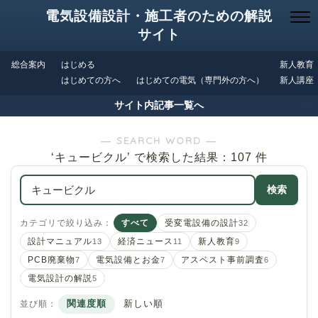
電気設備設計・施工者のための解説
サイト
総合案内
はじめる
新人教育
はじめての方へ
はじめての電気（専門外の方へ）
新人講座
サイト内記事一覧へ
― SEARCH WORD ―
‘キュービクル’ で検索した結果：107 件
検索
カテゴリで絞り込み：
すべて
受変電設備の設計
32
設計マニュアル
経済ニュース
新人教育
13
11
9
PCB廃棄物
電気設備とお金
アスベスト事前調査
7
7
6
電気設計の解説
5
並び順：
関連度順
新しい順