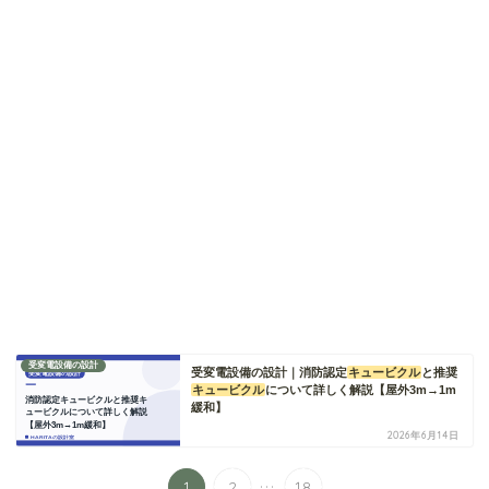
受変電設備の設計
受変電設備の設計｜消防認定
キュービクル
と推奨
キュービクル
について詳しく解説【屋外3m→1m
緩和】
2026年6月14日
...
1
2
18