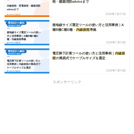
程・建築消防adviceまで
2026年7月27日
電気設計の解説
接地線サイズ選定ツールの使い方と活用事例｜A
種B種C種D種・
内線規程
準拠
2026年7月16日
電気設計の解説
電圧降下計算ツールの使い方と活用事例｜
内線規
程
の簡易式でケーブルサイズを選定
2026年7月16日
スポンサーリンク