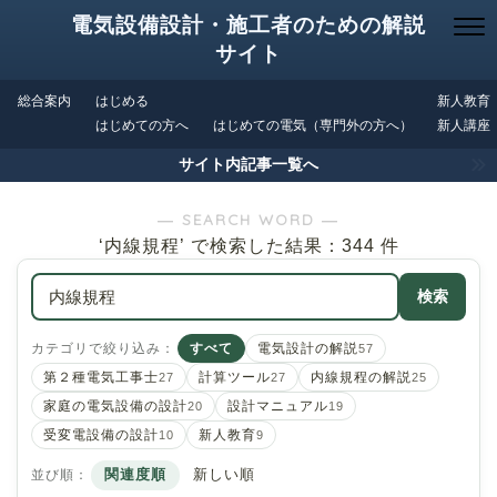
電気設備設計・施工者のための解説
サイト
総合案内
はじめる
新人教育
はじめての方へ
はじめての電気（専門外の方へ）
新人講座
サイト内記事一覧へ
― SEARCH WORD ―
‘内線規程’ で検索した結果：344 件
検索
カテゴリで絞り込み：
すべて
電気設計の解説
57
第２種電気工事士
計算ツール
内線規程の解説
27
27
25
家庭の電気設備の設計
設計マニュアル
20
19
受変電設備の設計
新人教育
10
9
並び順：
関連度順
新しい順