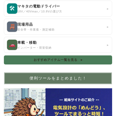
マキタの電動ドライバー
🛠
▸
18V／40Vmax／10.8Vの選び方
現場用品
▸
安全帯・作業着・測定補助
車載・移動
▸
インバーター・荷室収納
おすすめアイテム一覧を見る ▸
便利ツールをまとめました！