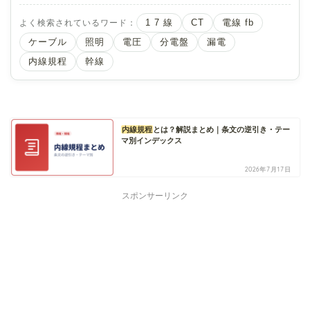
よく検索されているワード：
1 7 線
CT
電線 fb
ケーブル
照明
電圧
分電盤
漏電
内線規程
幹線
内線規程
とは？解説まとめ｜条文の逆引き・テー
マ別インデックス
2026年7月17日
スポンサーリンク