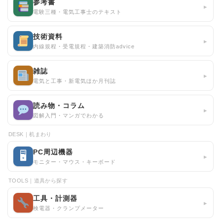
参考書
▸
電験三種・電気工事士のテキスト
技術資料
▸
内線規程・受電規程・建築消防advice
雑誌
▸
電気と工事・新電気ほか月刊誌
読み物・コラム
▸
図解入門・マンガでわかる
DESK｜机まわり
PC周辺機器
🖥
▸
モニター・マウス・キーボード
TOOLS｜道具から探す
工具・計測器
▸
検電器・クランプメーター