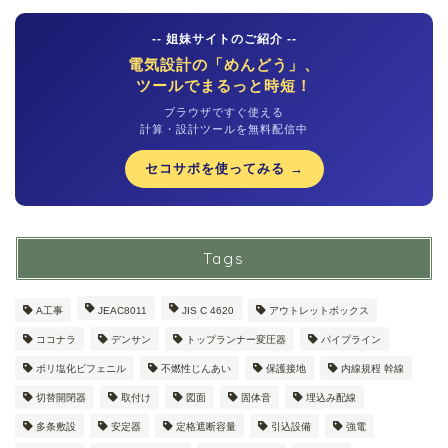
-- 姐妹サイトのご紹介 --
電気設計の「めんどう」、
ツールでまるっと時短！
ブラウザですぐ使える
計算・設計ツールを無料配信中
セコサポを使ってみる →
Tags
A工事
JEAC8011
JIS C 4620
アウトレットボックス
ココナラ
デンサン
トップランナー変圧器
パイプライン
ポリ塩化ビフェニル
不燃性じんあい
保護接地
内線規程 幹線
切替開閉器
取付け
図面
固体音
埋込み配線
多条敷設
安定器
定格遮断容量
引込設備
強電