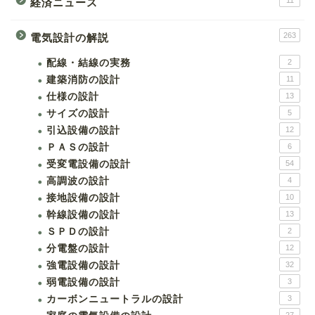
11
経済ニュース
263
電気設計の解説
配線・結線の実務
2
建築消防の設計
11
仕様の設計
13
サイズの設計
5
引込設備の設計
12
ＰＡＳの設計
6
受変電設備の設計
54
高調波の設計
4
接地設備の設計
10
幹線設備の設計
13
ＳＰＤの設計
2
分電盤の設計
12
強電設備の設計
32
弱電設備の設計
3
カーボンニュートラルの設計
3