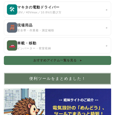
マキタの電動ドライバー
🛠
▸
18V／40Vmax／10.8Vの選び方
現場用品
▸
安全帯・作業着・測定補助
車載・移動
▸
インバーター・荷室収納
おすすめアイテム一覧を見る ▸
便利ツールをまとめました！