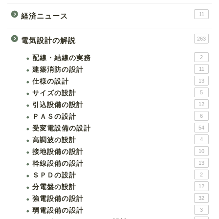
11
経済ニュース
263
電気設計の解説
配線・結線の実務
2
建築消防の設計
11
仕様の設計
13
サイズの設計
5
引込設備の設計
12
ＰＡＳの設計
6
受変電設備の設計
54
高調波の設計
4
接地設備の設計
10
幹線設備の設計
13
ＳＰＤの設計
2
分電盤の設計
12
強電設備の設計
32
弱電設備の設計
3