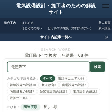
電気設備設計・施工者のための解説
サイト
総合案内
はじめる
新人教育
はじめての方へ
はじめての電気（専門外の方へ）
新人講座
サイト内記事一覧へ
― SEARCH WORD ―
‘電圧降下’ で検索した結果：68 件
検索
カテゴリで絞り込み：
すべて
設計マニュアル
16
幹線設備の設計
新人教育
強電設備の設計
10
8
7
内線規程の解説
受変電設備の設計
電気設計の解説
7
6
5
計算ツール
4
並び順：
関連度順
新しい順