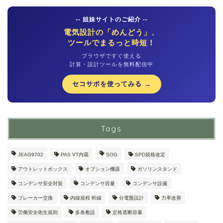
-- 姐妹サイトのご紹介 --
電気設計の「めんどう」、
ツールでまるっと時短！
ブラウザですぐ使える
計算・設計ツールを無料配信中
セコサポを使ってみる →
Tags
JEAG9702
PAS VT内蔵
SOG
SPD規格改定
アウトレットボックス
オプション機器
ガソリンスタンド
コンデンサ安全対策
コンデンサ容量
コンデンサ設備
ブレーカー交換
内線規程 幹線
分電盤設計
力率改善
労働安全衛生規則
多条敷設
定格遮断容量