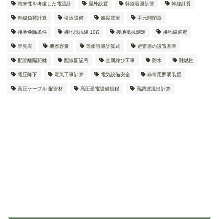
将来性を考慮した電流計
屋外設置
幹線容量計算
幹線計算
幹線負荷計算
引込設備
感度電流
手元開閉器
接地免除条件
接地抵抗値 10Ω
接地抵抗測定
接地線選定
早見表
機器容量
等価容量計算式
避雷器の設置基準
配管離隔距離
配線図記号
金属線ぴ工事
防水
難燃性
電圧降下
電気工事計算
電気設備安全
非常用照明装置
高圧ケーブル 配管材
高圧受電設備規程
高調波流出計算