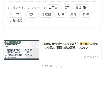
よく検索されているワード：
1 7 線
CT
電線 fb
ケーブル
電圧
分電盤
照明
漏電
幹線
内線規程
設計マニュアル
【幹線設備の設計マニュアル④】
電圧降下
の検証
― こう長は「図面の直線距離」ではない
2026年8月5日
スポンサーリンク