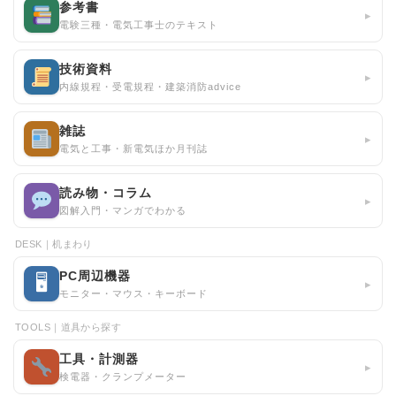
参考書
▸
電験三種・電気工事士のテキスト
技術資料
▸
内線規程・受電規程・建築消防advice
雑誌
▸
電気と工事・新電気ほか月刊誌
読み物・コラム
▸
図解入門・マンガでわかる
DESK｜机まわり
PC周辺機器
🖥
▸
モニター・マウス・キーボード
TOOLS｜道具から探す
工具・計測器
▸
検電器・クランプメーター