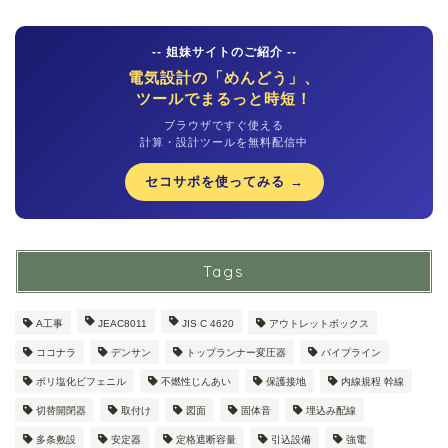
-- 姐妹サイトのご紹介 --
電気設計の「めんどう」、
ツールでまるっと時短！
ブラウザですぐ使える
計算・設計ツールを無料配信中
セコサポを使ってみる →
Tags
A工事
JEAC8011
JIS C 4620
アウトレットボックス
ココナラ
デンサン
トップランナー変圧器
パイプライン
ポリ塩化ビフェニル
不燃性じんあい
保護接地
内線規程 幹線
切替開閉器
取付け
図面
固体音
埋込み配線
多条敷設
安定器
定格遮断容量
引込設備
強電