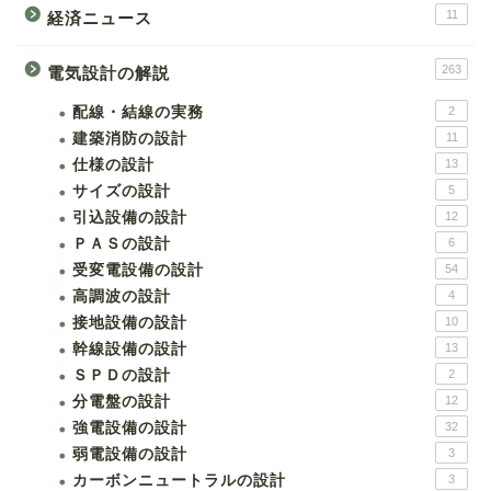
11
経済ニュース
263
電気設計の解説
配線・結線の実務
2
建築消防の設計
11
仕様の設計
13
サイズの設計
5
引込設備の設計
12
ＰＡＳの設計
6
受変電設備の設計
54
高調波の設計
4
接地設備の設計
10
幹線設備の設計
13
ＳＰＤの設計
2
分電盤の設計
12
強電設備の設計
32
弱電設備の設計
3
カーボンニュートラルの設計
3