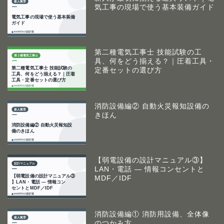
気工事の現場で使う基本装備ガイド
第二種電気工事士 技能試験の工
具、何をどう揃える？｜圧着工具・
定番セットの選び方
消防設備編② 自動火災報知設備の
きほん
【弱電設備の設計マニュアル③】
LAN・電話 ― 情報コンセントと
MDF／IDF
消防設備編① 消防用設備、全体像
のつかみ方