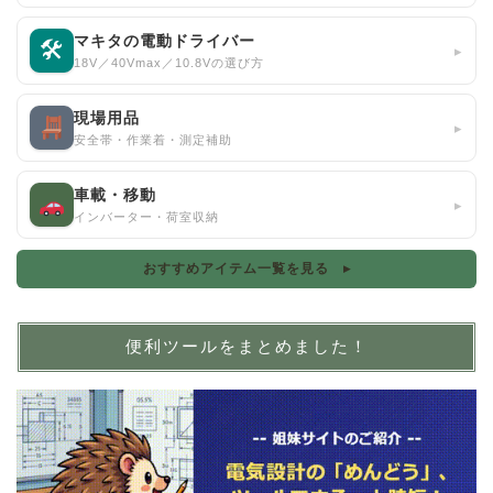
マキタの電動ドライバー
🛠
▸
18V／40Vmax／10.8Vの選び方
現場用品
▸
安全帯・作業着・測定補助
車載・移動
▸
インバーター・荷室収納
おすすめアイテム一覧を見る ▸
便利ツールをまとめました！