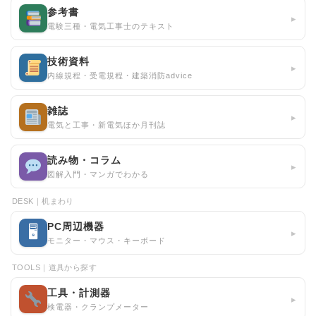
参考書
▸
電験三種・電気工事士のテキスト
技術資料
▸
内線規程・受電規程・建築消防advice
雑誌
▸
電気と工事・新電気ほか月刊誌
読み物・コラム
▸
図解入門・マンガでわかる
DESK｜机まわり
PC周辺機器
🖥
▸
モニター・マウス・キーボード
TOOLS｜道具から探す
工具・計測器
▸
検電器・クランプメーター