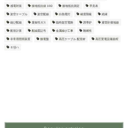
感電対策
接地抵抗値 10Ω
接地抵抗測定
早見表
架空ケーブル
架空配線
白熱電灯
確度階級
絶縁
線ぴ配線
腐食性ガス
臨時架空電飾
誘導炉
避雷針接地線
配管計算
配線図記号
金属線ぴ工事
難燃性
非常用照明装置
饋電盤
高圧ケーブル 配管材
高圧受電設備規程
６項ハ