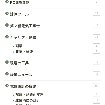
7
PCB廃棄物
27
計算ツール
71
第２種電気工事士
14
キャリア・転職
副業
6
趣味・娯楽
1
11
現場の工具
11
経済ニュース
263
電気設計の解説
配線・結線の実務
2
建築消防の設計
11