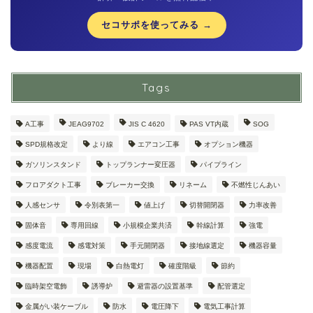
セコサポを使ってみる →
Tags
A工事
JEAG9702
JIS C 4620
PAS VT内蔵
SOG
SPD規格改定
より線
エアコン工事
オプション機器
ガソリンスタンド
トップランナー変圧器
パイプライン
フロアダクト工事
ブレーカー交換
リネーム
不燃性じんあい
人感センサ
令別表第一
値上げ
切替開閉器
力率改善
固体音
専用回線
小規模企業共済
幹線計算
強電
感度電流
感電対策
手元開閉器
接地線選定
機器容量
機器配置
現場
白熱電灯
確度階級
節約
臨時架空電飾
誘導炉
避雷器の設置基準
配管選定
金属がい装ケーブル
防水
電圧降下
電気工事計算