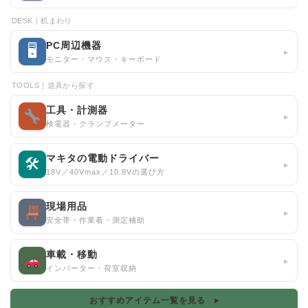
DESK｜机まわり
PC周辺機器
🖥
▸
モニター・マウス・キーボード
TOOLS｜道具から探す
工具・計測器
▸
検電器・クランプメーター
マキタの電動ドライバー
🛠
▸
18V／40Vmax／10.8Vの選び方
現場用品
▸
安全帯・作業着・測定補助
車載・移動
▸
インバーター・荷室収納
おすすめアイテム一覧を見る ▸