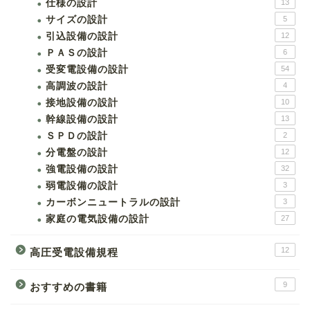
仕様の設計
13
サイズの設計
5
引込設備の設計
12
ＰＡＳの設計
6
受変電設備の設計
54
高調波の設計
4
接地設備の設計
10
幹線設備の設計
13
ＳＰＤの設計
2
分電盤の設計
12
強電設備の設計
32
弱電設備の設計
3
カーボンニュートラルの設計
3
家庭の電気設備の設計
27
12
高圧受電設備規程
9
おすすめの書籍