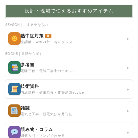
設計・現場で使えるおすすめアイテム
SEASON｜いま必要なもの
熱中症対策
夏
▸
空調服・WBGT計・冷却グッズ
BOOKS｜書籍から探す
参考書
▸
電験三種・電気工事士のテキスト
技術資料
▸
内線規程・受電規程・建築消防advice
雑誌
▸
電気と工事・新電気ほか月刊誌
読み物・コラム
▸
図解入門・マンガでわかる