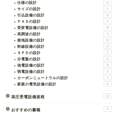
仕様の設計
13
サイズの設計
5
引込設備の設計
12
ＰＡＳの設計
6
受変電設備の設計
54
高調波の設計
4
接地設備の設計
10
幹線設備の設計
13
ＳＰＤの設計
2
分電盤の設計
12
強電設備の設計
32
弱電設備の設計
3
カーボンニュートラルの設計
3
家庭の電気設備の設計
27
12
高圧受電設備規程
9
おすすめの書籍