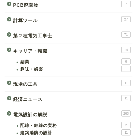
7
PCB廃棄物
27
計算ツール
71
第２種電気工事士
14
キャリア・転職
副業
6
趣味・娯楽
1
11
現場の工具
11
経済ニュース
263
電気設計の解説
配線・結線の実務
2
建築消防の設計
11