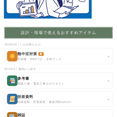
設計・現場で使えるおすすめアイテム
SEASON｜いま必要なもの
熱中症対策
夏
▸
空調服・WBGT計・冷却グッズ
BOOKS｜書籍から探す
参考書
▸
電験三種・電気工事士のテキスト
技術資料
▸
内線規程・受電規程・建築消防advice
雑誌