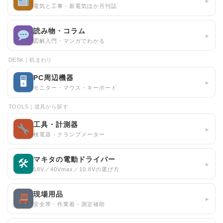
▸
電気と工事・新電気ほか月刊誌
読み物・コラム
▸
図解入門・マンガでわかる
DESK｜机まわり
PC周辺機器
🖥
▸
モニター・マウス・キーボード
TOOLS｜道具から探す
工具・計測器
▸
検電器・クランプメーター
マキタの電動ドライバー
🛠
▸
18V／40Vmax／10.8Vの選び方
現場用品
▸
安全帯・作業着・測定補助