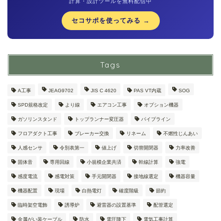
計算・設計ツールを無料配信中
セコサポを使ってみる →
Tags
A工事
JEAG9702
JIS C 4620
PAS VT内蔵
SOG
SPD規格改定
より線
エアコン工事
オプション機器
ガソリンスタンド
トップランナー変圧器
パイプライン
フロアダクト工事
ブレーカー交換
リネーム
不燃性じんあい
人感センサ
令別表第一
値上げ
切替開閉器
力率改善
固体音
専用回線
小規模企業共済
幹線計算
強電
感度電流
感電対策
手元開閉器
接地線選定
機器容量
機器配置
現場
白熱電灯
確度階級
節約
臨時架空電飾
誘導炉
避雷器の設置基準
配管選定
金属がい装ケーブル
防水
電圧降下
電気工事計算