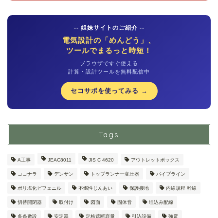
-- 姐妹サイトのご紹介 --
電気設計の「めんどう」、
ツールでまるっと時短！
ブラウザですぐ使える
計算・設計ツールを無料配信中
セコサポを使ってみる →
Tags
A工事
JEAC8011
JIS C 4620
アウトレットボックス
ココナラ
デンサン
トップランナー変圧器
パイプライン
ポリ塩化ビフェニル
不燃性じんあい
保護接地
内線規程 幹線
切替開閉器
取付け
図面
固体音
埋込み配線
多条敷設
安定器
定格遮断容量
引込設備
強電