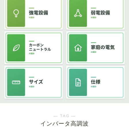
― TAG ―
インバータ高調波