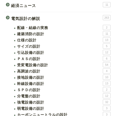
11
経済ニュース
263
電気設計の解説
配線・結線の実務
2
建築消防の設計
11
仕様の設計
13
サイズの設計
5
引込設備の設計
12
ＰＡＳの設計
6
受変電設備の設計
54
高調波の設計
4
接地設備の設計
10
幹線設備の設計
13
ＳＰＤの設計
2
分電盤の設計
12
強電設備の設計
32
弱電設備の設計
3
カーボンニュートラルの設計
3