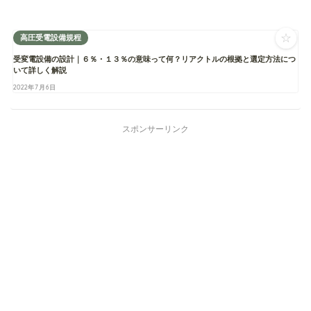
☆
高圧受電設備規程
受変電設備の設計｜６％・１３％の意味って何？リアクトルの根拠と選定方法につ
いて詳しく解説
2022年7月6日
スポンサーリンク