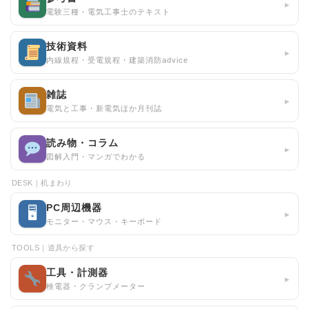
▸
電験三種・電気工事士のテキスト
技術資料
▸
内線規程・受電規程・建築消防advice
雑誌
▸
電気と工事・新電気ほか月刊誌
読み物・コラム
▸
図解入門・マンガでわかる
DESK｜机まわり
PC周辺機器
🖥
▸
モニター・マウス・キーボード
TOOLS｜道具から探す
工具・計測器
▸
検電器・クランプメーター