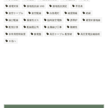
感電対策
接地抵抗値 10Ω
接地抵抗測定
早見表
架空ケーブル
架空配線
白熱電灯
確度階級
絶縁
線ぴ配線
腐食性ガス
臨時架空電飾
誘導炉
避雷針接地線
配管計算
配線図記号
金属線ぴ工事
難燃性
非常用照明装置
饋電盤
高圧ケーブル 配管材
高圧受電設備規程
６項ハ