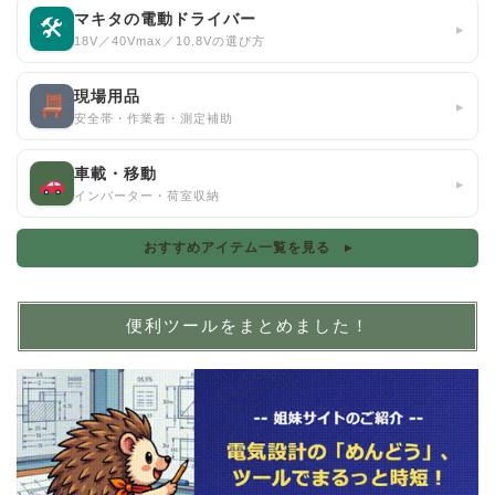
マキタの電動ドライバー
🛠
▸
18V／40Vmax／10.8Vの選び方
現場用品
▸
安全帯・作業着・測定補助
車載・移動
▸
インバーター・荷室収納
おすすめアイテム一覧を見る ▸
便利ツールをまとめました！