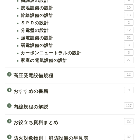
高調波の設計
4
接地設備の設計
10
幹線設備の設計
13
ＳＰＤの設計
2
分電盤の設計
12
強電設備の設計
32
弱電設備の設計
3
カーボンニュートラルの設計
3
家庭の電気設備の設計
27
12
高圧受電設備規程
9
おすすめの書籍
127
内線規程の解説
22
お役立ち資料まとめ
32
防火対象物別｜消防設備の早見表