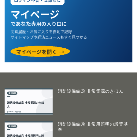
消防設備編⑤ 非常電源のきほん
消防設備編④ 非常用照明の設置基
準