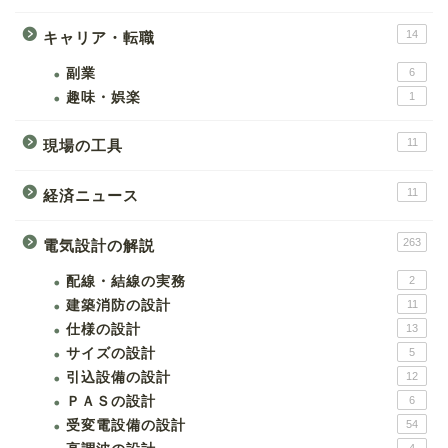
14
キャリア・転職
副業
6
趣味・娯楽
1
11
現場の工具
11
経済ニュース
263
電気設計の解説
配線・結線の実務
2
建築消防の設計
11
仕様の設計
13
サイズの設計
5
引込設備の設計
12
ＰＡＳの設計
6
受変電設備の設計
54