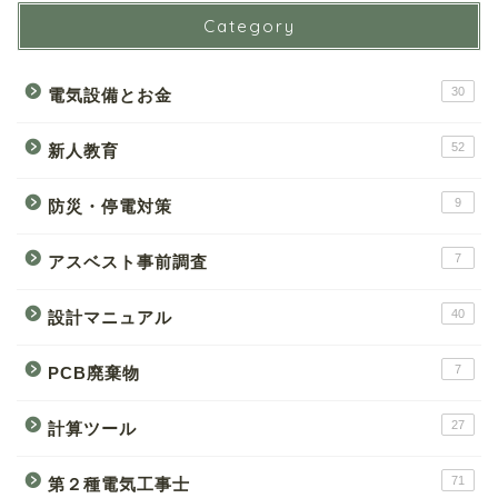
Category
30
電気設備とお金
52
新人教育
9
防災・停電対策
7
アスベスト事前調査
40
設計マニュアル
7
PCB廃棄物
27
計算ツール
71
第２種電気工事士