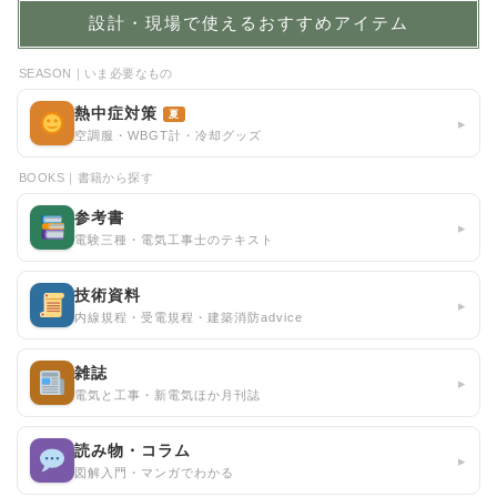
設計・現場で使えるおすすめアイテム
SEASON｜いま必要なもの
熱中症対策
夏
▸
空調服・WBGT計・冷却グッズ
BOOKS｜書籍から探す
参考書
▸
電験三種・電気工事士のテキスト
技術資料
▸
内線規程・受電規程・建築消防advice
雑誌
▸
電気と工事・新電気ほか月刊誌
読み物・コラム
▸
図解入門・マンガでわかる