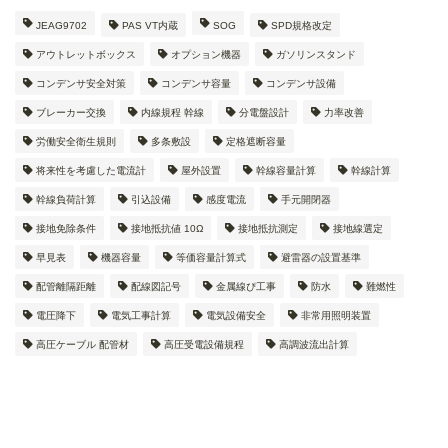
JEAG9702
PAS VT内蔵
SOG
SPD規格改定
アウトレットボックス
オプション機器
ガソリンスタンド
コンデンサ安全対策
コンデンサ容量
コンデンサ設備
ブレーカー交換
内線規程 幹線
分電盤設計
力率改善
労働安全衛生規則
多条敷設
定格遮断容量
将来性を考慮した電流計
屋外設置
幹線容量計算
幹線計算
幹線負荷計算
引込設備
感度電流
手元開閉器
接地免除条件
接地抵抗値 10Ω
接地抵抗測定
接地線選定
早見表
機器容量
等価容量計算式
避雷器の設置基準
配管離隔距離
配線図記号
金属線ぴ工事
防水
難燃性
電圧降下
電気工事計算
電気設備安全
非常用照明装置
高圧ケーブル 配管材
高圧受電設備規程
高調波流出計算