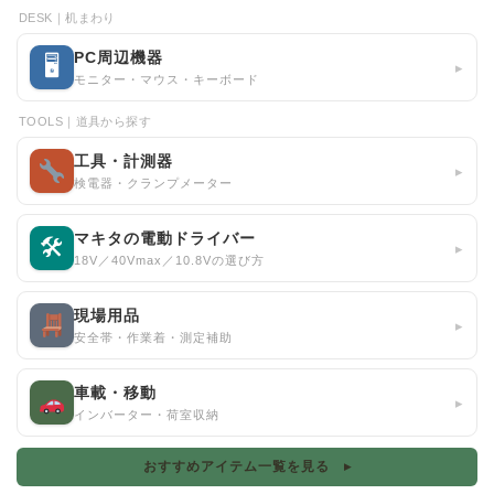
DESK｜机まわり
PC周辺機器
🖥
▸
モニター・マウス・キーボード
TOOLS｜道具から探す
工具・計測器
▸
検電器・クランプメーター
マキタの電動ドライバー
🛠
▸
18V／40Vmax／10.8Vの選び方
現場用品
▸
安全帯・作業着・測定補助
車載・移動
▸
インバーター・荷室収納
おすすめアイテム一覧を見る ▸