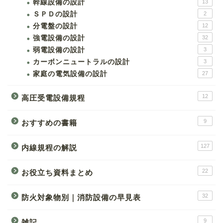
幹線設備の設計
13
ＳＰＤの設計
2
分電盤の設計
12
強電設備の設計
32
弱電設備の設計
3
カーボンニュートラルの設計
3
家庭の電気設備の設計
27
12
高圧受電設備規程
9
おすすめの書籍
127
内線規程の解説
22
お役立ち資料まとめ
32
防火対象物別｜消防設備の早見表
9
雑記