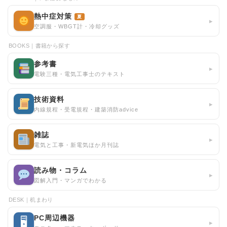
熱中症対策
夏
▸
空調服・WBGT計・冷却グッズ
BOOKS｜書籍から探す
参考書
▸
電験三種・電気工事士のテキスト
技術資料
▸
内線規程・受電規程・建築消防advice
雑誌
▸
電気と工事・新電気ほか月刊誌
読み物・コラム
▸
図解入門・マンガでわかる
DESK｜机まわり
PC周辺機器
🖥
▸