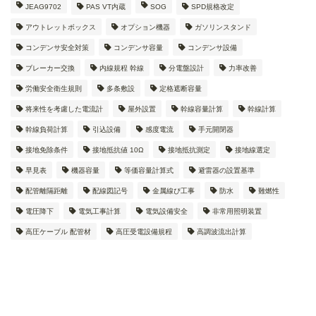
JEAG9702
PAS VT内蔵
SOG
SPD規格改定
アウトレットボックス
オプション機器
ガソリンスタンド
コンデンサ安全対策
コンデンサ容量
コンデンサ設備
ブレーカー交換
内線規程 幹線
分電盤設計
力率改善
労働安全衛生規則
多条敷設
定格遮断容量
将来性を考慮した電流計
屋外設置
幹線容量計算
幹線計算
幹線負荷計算
引込設備
感度電流
手元開閉器
接地免除条件
接地抵抗値 10Ω
接地抵抗測定
接地線選定
早見表
機器容量
等価容量計算式
避雷器の設置基準
配管離隔距離
配線図記号
金属線ぴ工事
防水
難燃性
電圧降下
電気工事計算
電気設備安全
非常用照明装置
高圧ケーブル 配管材
高圧受電設備規程
高調波流出計算