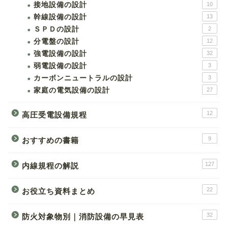
接地設備の設計
10
幹線設備の設計
13
ＳＰＤの設計
2
分電盤の設計
12
強電設備の設計
32
弱電設備の設計
3
カーボンニュートラルの設計
3
家庭の電気設備の設計
27
12
高圧受電設備規程
9
おすすめの書籍
127
内線規程の解説
22
お役立ち資料まとめ
32
防火対象物別｜消防設備の早見表