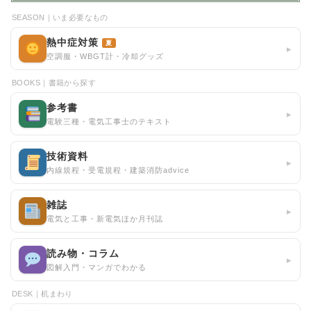
SEASON｜いま必要なもの
熱中症対策
夏
▸
空調服・WBGT計・冷却グッズ
BOOKS｜書籍から探す
参考書
▸
電験三種・電気工事士のテキスト
技術資料
▸
内線規程・受電規程・建築消防advice
雑誌
▸
電気と工事・新電気ほか月刊誌
読み物・コラム
▸
図解入門・マンガでわかる
DESK｜机まわり