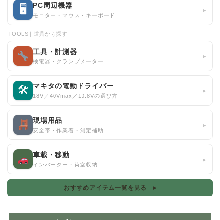
PC周辺機器
🖥
▸
モニター・マウス・キーボード
TOOLS｜道具から探す
工具・計測器
▸
検電器・クランプメーター
マキタの電動ドライバー
🛠
▸
18V／40Vmax／10.8Vの選び方
現場用品
▸
安全帯・作業着・測定補助
車載・移動
▸
インバーター・荷室収納
おすすめアイテム一覧を見る ▸