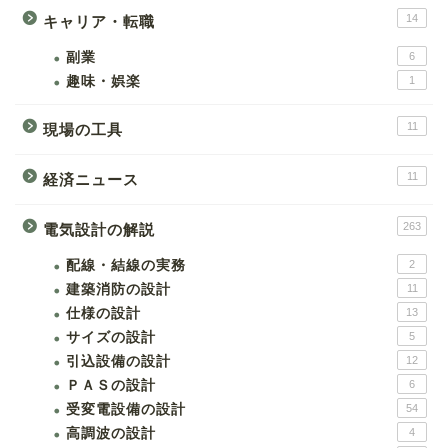
14
キャリア・転職
副業
6
趣味・娯楽
1
11
現場の工具
11
経済ニュース
263
電気設計の解説
配線・結線の実務
2
建築消防の設計
11
仕様の設計
13
サイズの設計
5
引込設備の設計
12
ＰＡＳの設計
6
受変電設備の設計
54
高調波の設計
4