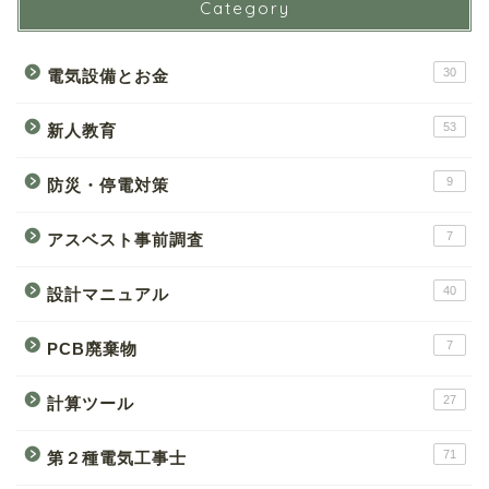
Category
30
電気設備とお金
53
新人教育
9
防災・停電対策
7
アスベスト事前調査
40
設計マニュアル
7
PCB廃棄物
27
計算ツール
71
第２種電気工事士