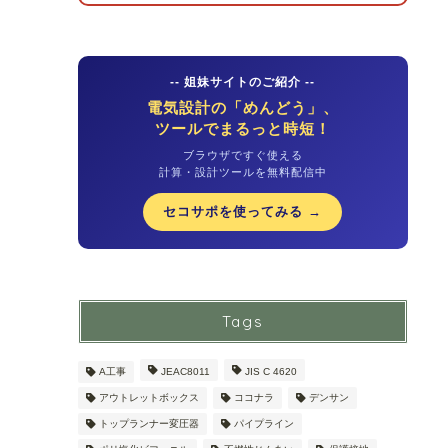
-- 姐妹サイトのご紹介 --
電気設計の「めんどう」、
ツールでまるっと時短！
ブラウザですぐ使える
計算・設計ツールを無料配信中
セコサポを使ってみる →
Tags
A工事
JEAC8011
JIS C 4620
アウトレットボックス
ココナラ
デンサン
トップランナー変圧器
パイプライン