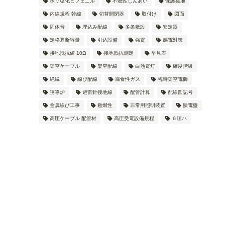
ポリ塩化ビフェニル
不燃性じんあい
保護接地
内線規程 幹線
切替開閉器
取付け
図面
固体音
埋込み配線
多条敷設
安定器
定格遮断容量
引込設備
強電
感電対策
接地抵抗値 10Ω
接地抵抗測定
早見表
架空ケーブル
架空配線
白熱電灯
確度階級
絶縁
線ぴ配線
腐食性ガス
臨時架空電飾
誘導炉
避雷針接地線
配管計算
配線図記号
金属線ぴ工事
難燃性
非常用照明装置
饋電盤
高圧ケーブル 配管材
高圧受電設備規程
６項ハ