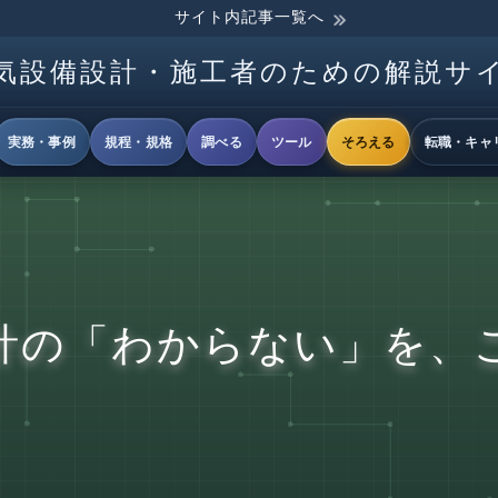
サイト内記事一覧へ
気設備設計・施工者のための解説サ
実務・事例
規程・規格
調べる
ツール
そろえる
転職・キャ
計の「わからない」を、