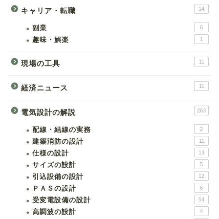
14
キャリア・転職
副業
6
趣味・娯楽
1
11
現場の工具
11
経済ニュース
263
電気設計の解説
配線・結線の実務
2
建築消防の設計
11
仕様の設計
13
サイズの設計
5
引込設備の設計
12
ＰＡＳの設計
6
受変電設備の設計
54
高調波の設計
4