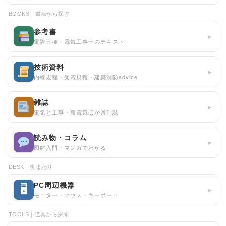
BOOKS｜書籍から探す
参考書
▸
電験三種・電気工事士のテキスト
技術資料
▸
内線規程・受電規程・建築消防advice
雑誌
▸
電気と工事・新電気ほか月刊誌
読み物・コラム
▸
図解入門・マンガでわかる
DESK｜机まわり
PC周辺機器
🖥
▸
モニター・マウス・キーボード
TOOLS｜道具から探す