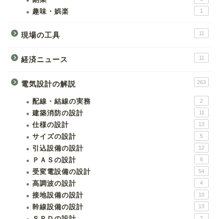
趣味・娯楽
1
11
現場の工具
11
経済ニュース
263
電気設計の解説
配線・結線の実務
2
建築消防の設計
11
仕様の設計
13
サイズの設計
5
引込設備の設計
12
ＰＡＳの設計
6
受変電設備の設計
54
高調波の設計
4
接地設備の設計
10
幹線設備の設計
13
ＳＰＤの設計
2