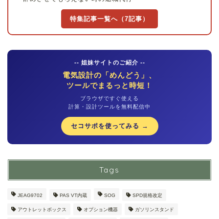
特集記事一覧へ（7記事）
-- 姐妹サイトのご紹介 --
電気設計の「めんどう」、
ツールでまるっと時短！
ブラウザですぐ使える
計算・設計ツールを無料配信中
セコサポを使ってみる →
Tags
JEAG9702
PAS VT内蔵
SOG
SPD規格改定
アウトレットボックス
オプション機器
ガソリンスタンド