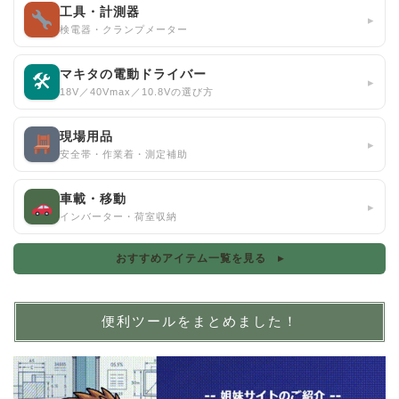
工具・計測器
▸
検電器・クランプメーター
マキタの電動ドライバー
🛠
▸
18V／40Vmax／10.8Vの選び方
現場用品
▸
安全帯・作業着・測定補助
車載・移動
▸
インバーター・荷室収納
おすすめアイテム一覧を見る ▸
便利ツールをまとめました！