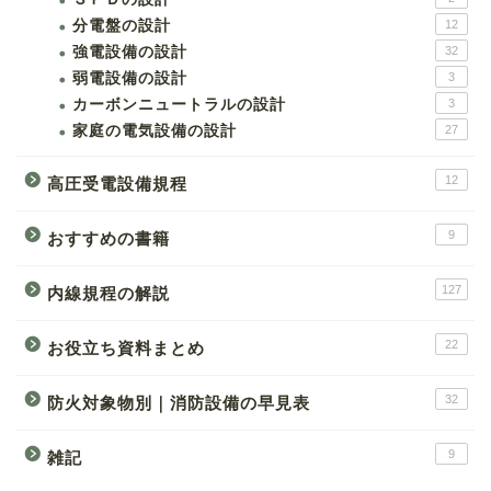
分電盤の設計
12
強電設備の設計
32
弱電設備の設計
3
カーボンニュートラルの設計
3
家庭の電気設備の設計
27
12
高圧受電設備規程
9
おすすめの書籍
127
内線規程の解説
22
お役立ち資料まとめ
32
防火対象物別｜消防設備の早見表
9
雑記