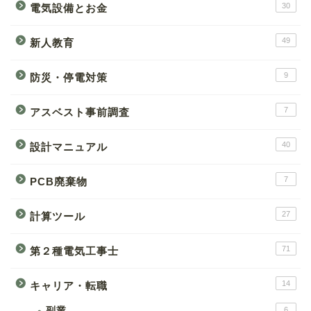
30
電気設備とお金
49
新人教育
9
防災・停電対策
7
アスベスト事前調査
40
設計マニュアル
7
PCB廃棄物
27
計算ツール
71
第２種電気工事士
14
キャリア・転職
副業
6