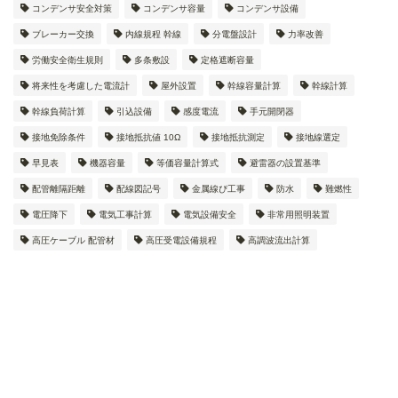
コンデンサ安全対策
コンデンサ容量
コンデンサ設備
ブレーカー交換
内線規程 幹線
分電盤設計
力率改善
労働安全衛生規則
多条敷設
定格遮断容量
将来性を考慮した電流計
屋外設置
幹線容量計算
幹線計算
幹線負荷計算
引込設備
感度電流
手元開閉器
接地免除条件
接地抵抗値 10Ω
接地抵抗測定
接地線選定
早見表
機器容量
等価容量計算式
避雷器の設置基準
配管離隔距離
配線図記号
金属線ぴ工事
防水
難燃性
電圧降下
電気工事計算
電気設備安全
非常用照明装置
高圧ケーブル 配管材
高圧受電設備規程
高調波流出計算