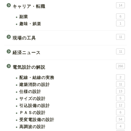
14
キャリア・転職
副業
6
趣味・娯楽
1
11
現場の工具
11
経済ニュース
266
電気設計の解説
配線・結線の実務
2
建築消防の設計
11
仕様の設計
13
サイズの設計
5
引込設備の設計
12
ＰＡＳの設計
6
受変電設備の設計
54
高調波の設計
4