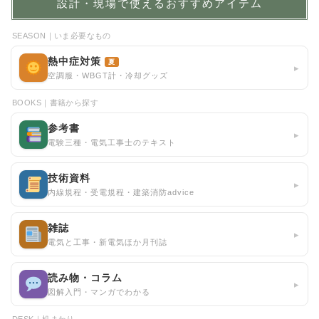
設計・現場で使えるおすすめアイテム
SEASON｜いま必要なもの
熱中症対策
夏
▸
空調服・WBGT計・冷却グッズ
BOOKS｜書籍から探す
参考書
▸
電験三種・電気工事士のテキスト
技術資料
▸
内線規程・受電規程・建築消防advice
雑誌
▸
電気と工事・新電気ほか月刊誌
読み物・コラム
▸
図解入門・マンガでわかる