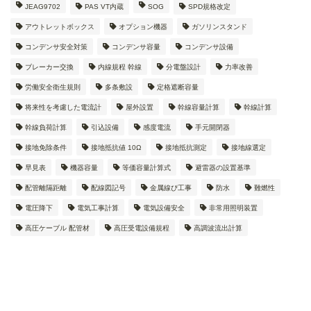
JEAG9702
PAS VT内蔵
SOG
SPD規格改定
アウトレットボックス
オプション機器
ガソリンスタンド
コンデンサ安全対策
コンデンサ容量
コンデンサ設備
ブレーカー交換
内線規程 幹線
分電盤設計
力率改善
労働安全衛生規則
多条敷設
定格遮断容量
将来性を考慮した電流計
屋外設置
幹線容量計算
幹線計算
幹線負荷計算
引込設備
感度電流
手元開閉器
接地免除条件
接地抵抗値 10Ω
接地抵抗測定
接地線選定
早見表
機器容量
等価容量計算式
避雷器の設置基準
配管離隔距離
配線図記号
金属線ぴ工事
防水
難燃性
電圧降下
電気工事計算
電気設備安全
非常用照明装置
高圧ケーブル 配管材
高圧受電設備規程
高調波流出計算