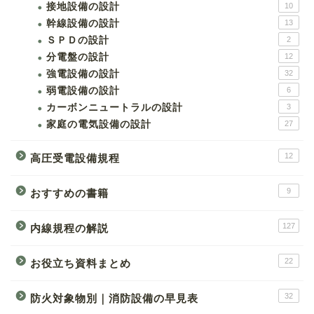
接地設備の設計
10
幹線設備の設計
13
ＳＰＤの設計
2
分電盤の設計
12
強電設備の設計
32
弱電設備の設計
6
カーボンニュートラルの設計
3
家庭の電気設備の設計
27
12
高圧受電設備規程
9
おすすめの書籍
127
内線規程の解説
22
お役立ち資料まとめ
32
防火対象物別｜消防設備の早見表