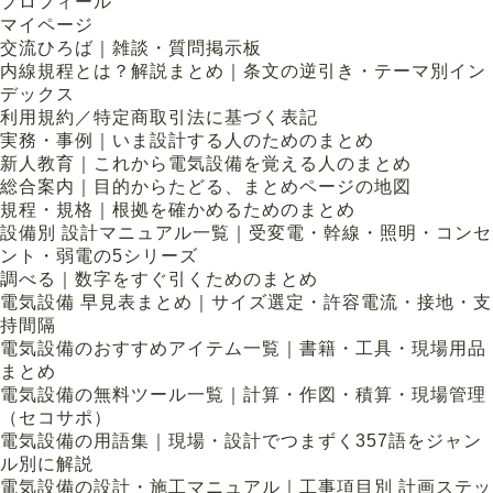
プロフィール
マイページ
交流ひろば｜雑談・質問掲示板
内線規程とは？解説まとめ｜条文の逆引き・テーマ別イン
デックス
利用規約／特定商取引法に基づく表記
実務・事例｜いま設計する人のためのまとめ
新人教育｜これから電気設備を覚える人のまとめ
総合案内｜目的からたどる、まとめページの地図
規程・規格｜根拠を確かめるためのまとめ
設備別 設計マニュアル一覧｜受変電・幹線・照明・コンセ
ント・弱電の5シリーズ
調べる｜数字をすぐ引くためのまとめ
電気設備 早見表まとめ｜サイズ選定・許容電流・接地・支
持間隔
電気設備のおすすめアイテム一覧｜書籍・工具・現場用品
まとめ
電気設備の無料ツール一覧｜計算・作図・積算・現場管理
（セコサポ）
電気設備の用語集｜現場・設計でつまずく357語をジャン
ル別に解説
電気設備の設計・施工マニュアル｜工事項目別 計画ステッ