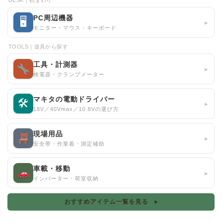
DESK｜机まわり
PC周辺機器
🖥
▸
モニター・マウス・キーボード
TOOLS｜道具から探す
工具・計測器
▸
検電器・クランプメーター
マキタの電動ドライバー
🛠
▸
18V／40Vmax／10.8Vの選び方
現場用品
▸
安全帯・作業着・測定補助
車載・移動
▸
インバーター・荷室収納
おすすめアイテム一覧を見る ▸