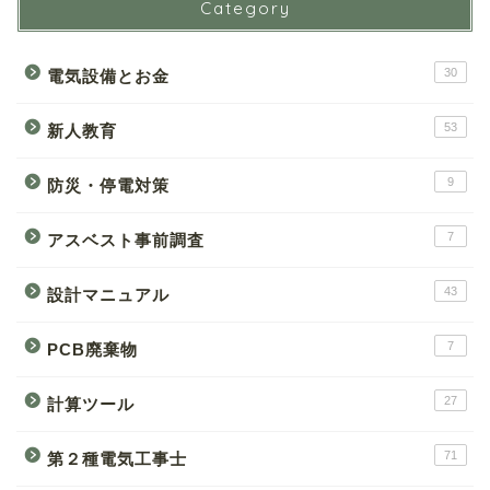
Category
30
電気設備とお金
53
新人教育
9
防災・停電対策
7
アスベスト事前調査
43
設計マニュアル
7
PCB廃棄物
27
計算ツール
71
第２種電気工事士