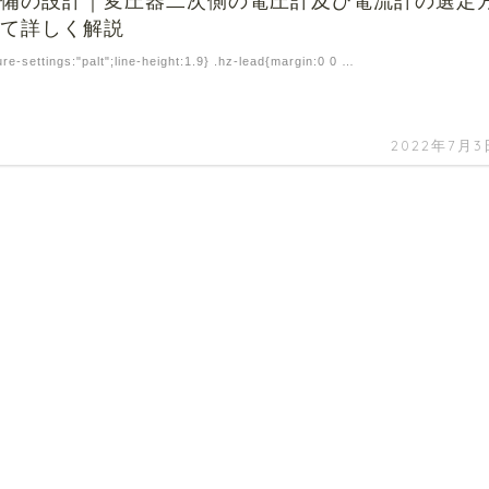
設備の設計｜変圧器二次側の電圧計及び電流計の選定
いて詳しく解説
ure-settings:"palt";line-height:1.9} .hz-lead{margin:0 0 …
2022年7月3