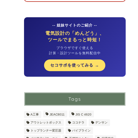
-- 姐妹サイトのご紹介 --
電気設計の「めんどう」、
ツールでまるっと時短！
ブラウザですぐ使える
計算・設計ツールを無料配信中
セコサポを使ってみる →
Tags
A工事
JEAC8011
JIS C 4620
アウトレットボックス
ココナラ
デンサン
トップランナー変圧器
パイプライン