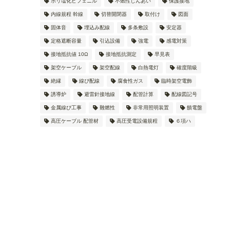
ポリ塩化ビフェニル
不燃性じんあい
保護接地
内線規程 幹線
切替開閉器
取付け
図面
固体音
埋込み配線
多条敷設
安定器
定格遮断容量
引込設備
強電
感電対策
接地抵抗値 10Ω
接地抵抗測定
早見表
架空ケーブル
架空配線
白熱電灯
確度階級
絶縁
線ぴ配線
腐食性ガス
臨時架空電飾
誘導炉
避雷針接地線
配管計算
配線図記号
金属線ぴ工事
難燃性
非常用照明装置
饋電盤
高圧ケーブル 配管材
高圧受電設備規程
６項ハ