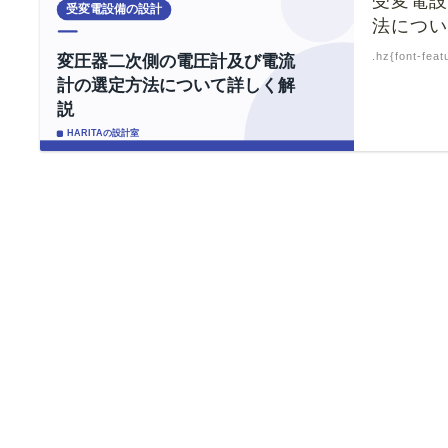
受変電
法につ
.hz{font-feat