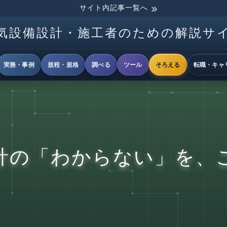
サイト内記事一覧へ
気設備設計・施工者のための解説サ
実務・事例
規程・規格
調べる
ツール
そろえる
転職・キャ
計の「わからない」を、