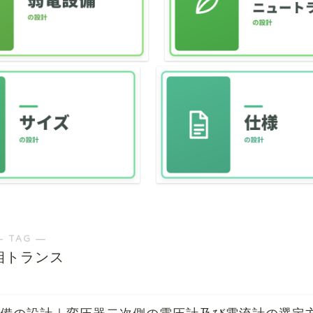
― TAG ―
相トランス