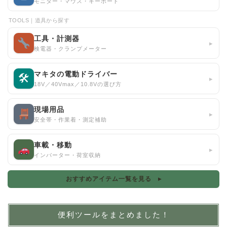
モニター・マウス・キーボード
TOOLS｜道具から探す
工具・計測器
▸
検電器・クランプメーター
マキタの電動ドライバー
🛠
▸
18V／40Vmax／10.8Vの選び方
現場用品
▸
安全帯・作業着・測定補助
車載・移動
▸
インバーター・荷室収納
おすすめアイテム一覧を見る ▸
便利ツールをまとめました！