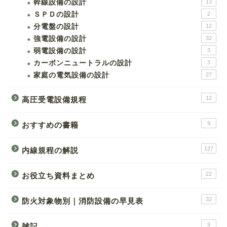
幹線設備の設計
13
ＳＰＤの設計
2
分電盤の設計
12
強電設備の設計
32
弱電設備の設計
3
カーボンニュートラルの設計
3
家庭の電気設備の設計
27
12
高圧受電設備規程
9
おすすめの書籍
127
内線規程の解説
22
お役立ち資料まとめ
32
防火対象物別｜消防設備の早見表
9
雑記