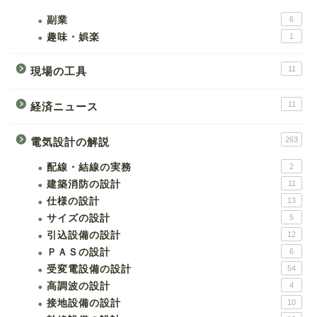
副業
6
趣味・娯楽
1
11
現場の工具
11
経済ニュース
263
電気設計の解説
配線・結線の実務
2
建築消防の設計
11
仕様の設計
13
サイズの設計
5
引込設備の設計
12
ＰＡＳの設計
6
受変電設備の設計
54
高調波の設計
4
接地設備の設計
10