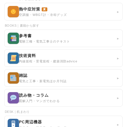
熱中症対策
夏
▸
空調服・WBGT計・冷却グッズ
BOOKS｜書籍から探す
参考書
▸
電験三種・電気工事士のテキスト
技術資料
▸
内線規程・受電規程・建築消防advice
雑誌
▸
電気と工事・新電気ほか月刊誌
読み物・コラム
▸
図解入門・マンガでわかる
DESK｜机まわり
PC周辺機器
🖥
▸