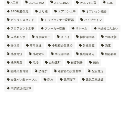
A工事
JEAG9702
JIS C 4620
PAS VT内蔵
SOG
SPD規格改定
より線
エアコン工事
オプション機器
ガソリンスタンド
トップランナー変圧器
パイプライン
フロアダクト工事
ブレーカー交換
リネーム
不燃性じんあい
人感センサ
令別表第一
値上げ
切替開閉器
力率改善
固体音
専用回線
小規模企業共済
幹線計算
強電
感度電流
感電対策
手元開閉器
接地線選定
機器容量
機器配置
現場
白熱電灯
確度階級
節約
臨時架空電飾
誘導炉
避雷器の設置基準
配管選定
金属がい装ケーブル
防水
電圧降下
電気工事計算
高調波流出計算