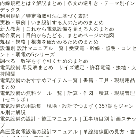
内線規程とは？解説まとめ｜条文の逆引き・テーマ別イン
デックス
利用規約／特定商取引法に基づく表記
実務・事例｜いま設計する人のためのまとめ
新人教育｜これから電気設備を覚える人のまとめ
総合案内｜目的からたどる、まとめページの地図
規程・規格｜根拠を確かめるためのまとめ
設備別 設計マニュアル一覧｜受変電・幹線・照明・コンセ
ント・弱電の5シリーズ
調べる｜数字をすぐ引くためのまとめ
電気設備 早見表まとめ｜サイズ選定・許容電流・接地・支
持間隔
電気設備のおすすめアイテム一覧｜書籍・工具・現場用品
まとめ
電気設備の無料ツール一覧｜計算・作図・積算・現場管理
（セコサポ）
電気設備の用語集｜現場・設計でつまずく357語をジャン
ル別に解説
電気設備の設計・施工マニュアル｜工事項目別 計画ステッ
プ
高圧受変電設備の設計マニュアル｜単線結線図の見方・書