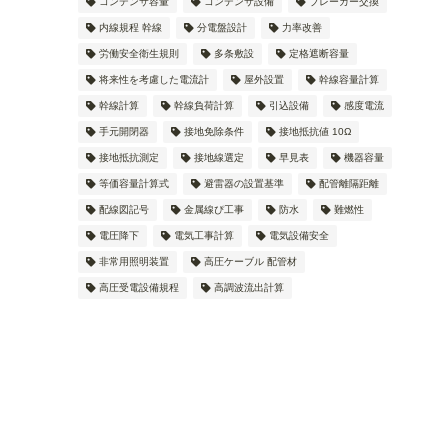
コンデンサ容量
コンデンサ設備
ブレーカー交換
内線規程 幹線
分電盤設計
力率改善
労働安全衛生規則
多条敷設
定格遮断容量
将来性を考慮した電流計
屋外設置
幹線容量計算
幹線計算
幹線負荷計算
引込設備
感度電流
手元開閉器
接地免除条件
接地抵抗値 10Ω
接地抵抗測定
接地線選定
早見表
機器容量
等価容量計算式
避雷器の設置基準
配管離隔距離
配線図記号
金属線ぴ工事
防水
難燃性
電圧降下
電気工事計算
電気設備安全
非常用照明装置
高圧ケーブル 配管材
高圧受電設備規程
高調波流出計算