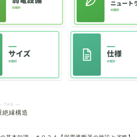
― TAG ―
重絶縁構造