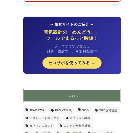
-- 姐妹サイトのご紹介 --
電気設計の「めんどう」、
ツールでまるっと時短！
ブラウザですぐ使える
計算・設計ツールを無料配信中
セコサポを使ってみる →
Tags
JEAG9702
PAS VT内蔵
SOG
SPD規格改定
アウトレットボックス
オプション機器
ガソリンスタンド
コンデンサ安全対策