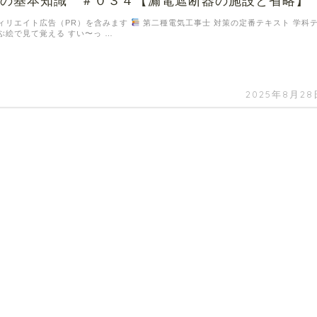
備の基本知識 ＃０３４【漏電遮断器の施設と省略】
ィリエイト広告（PR）を含みます
第二種電気工事士 対策の定番テキスト 学科
ぶ絵で見て覚える すい〜っ …
2025年8月28