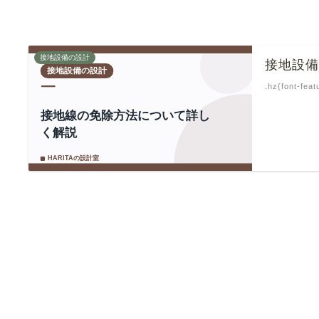
接地設備の設計
接地設
.hz{font-feat