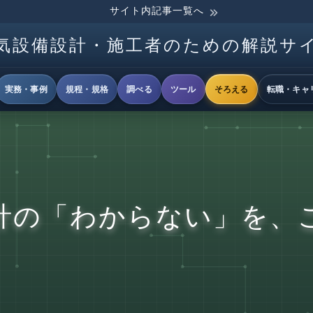
サイト内記事一覧へ
気設備設計・施工者のための解説サ
実務・事例
規程・規格
調べる
ツール
そろえる
転職・キャ
計の「わからない」を、