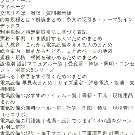
プロフィール
マイページ
交流ひろば｜雑談・質問掲示板
内線規程とは？解説まとめ｜条文の逆引き・テーマ別イン
デックス
利用規約／特定商取引法に基づく表記
実務・事例｜いま設計する人のためのまとめ
新人教育｜これから電気設備を覚える人のまとめ
総合案内｜目的からたどる、まとめページの地図
規程・規格｜根拠を確かめるためのまとめ
設備別 設計マニュアル一覧｜受変電・幹線・照明・コンセ
ント・弱電の5シリーズ
調べる｜数字をすぐ引くためのまとめ
電気設備 早見表まとめ｜サイズ選定・許容電流・接地・支
持間隔
電気設備のおすすめアイテム一覧｜書籍・工具・現場用品
まとめ
電気設備の無料ツール一覧｜計算・作図・積算・現場管理
（セコサポ）
電気設備の用語集｜現場・設計でつまずく357語をジャン
ル別に解説
電気設備の設計・施工マニュアル｜工事項目別 計画ステッ