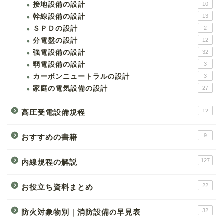
接地設備の設計
10
幹線設備の設計
13
ＳＰＤの設計
2
分電盤の設計
12
強電設備の設計
32
弱電設備の設計
3
カーボンニュートラルの設計
3
家庭の電気設備の設計
27
12
高圧受電設備規程
9
おすすめの書籍
127
内線規程の解説
22
お役立ち資料まとめ
32
防火対象物別｜消防設備の早見表