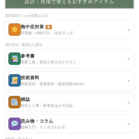
設計・現場で使えるおすすめアイテム
SEASON｜いま必要なもの
熱中症対策
夏
▸
空調服・WBGT計・冷却グッズ
BOOKS｜書籍から探す
参考書
▸
電験三種・電気工事士のテキスト
技術資料
▸
内線規程・受電規程・建築消防advice
雑誌
▸
電気と工事・新電気ほか月刊誌
読み物・コラム
▸
図解入門・マンガでわかる