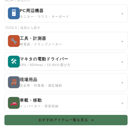
DESK｜机まわり
PC周辺機器
🖥
▸
モニター・マウス・キーボード
TOOLS｜道具から探す
工具・計測器
▸
検電器・クランプメーター
マキタの電動ドライバー
🛠
▸
18V／40Vmax／10.8Vの選び方
現場用品
▸
安全帯・作業着・測定補助
車載・移動
▸
インバーター・荷室収納
おすすめアイテム一覧を見る ▸