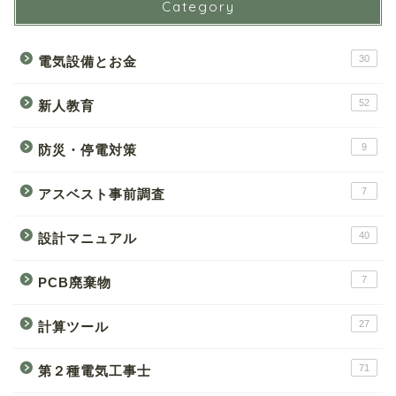
Category
30
電気設備とお金
52
新人教育
9
防災・停電対策
7
アスベスト事前調査
40
設計マニュアル
7
PCB廃棄物
27
計算ツール
71
第２種電気工事士