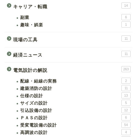
14
キャリア・転職
副業
6
趣味・娯楽
1
11
現場の工具
11
経済ニュース
263
電気設計の解説
配線・結線の実務
2
建築消防の設計
11
仕様の設計
13
サイズの設計
5
引込設備の設計
12
ＰＡＳの設計
6
受変電設備の設計
54
高調波の設計
4