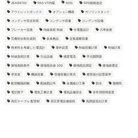
JEAG9702
PAS VT内蔵
SOG
SPD規格改定
アウトレットボックス
オプション機器
ガソリンスタンド
コンデンサ安全対策
コンデンサ容量
コンデンサ設備
ブレーカー交換
内線規程 幹線
分電盤設計
力率改善
労働安全衛生規則
多条敷設
定格遮断容量
将来性を考慮した電流計
屋外設置
幹線容量計算
幹線計算
幹線負荷計算
引込設備
感度電流
手元開閉器
接地免除条件
接地抵抗値 10Ω
接地抵抗測定
接地線選定
早見表
機器容量
等価容量計算式
避雷器の設置基準
配管離隔距離
配線図記号
金属線ぴ工事
防水
難燃性
電圧降下
電気工事計算
電気設備安全
非常用照明装置
高圧ケーブル 配管材
高圧受電設備規程
高調波流出計算