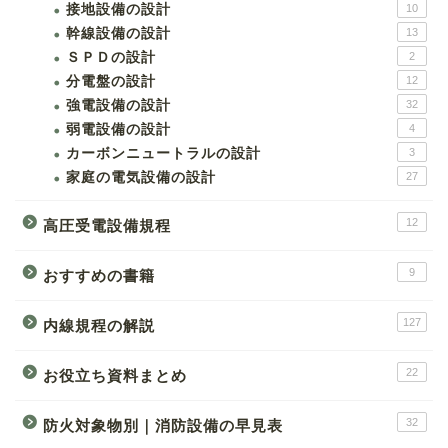
接地設備の設計
10
幹線設備の設計
13
ＳＰＤの設計
2
分電盤の設計
12
強電設備の設計
32
弱電設備の設計
4
カーボンニュートラルの設計
3
家庭の電気設備の設計
27
12
高圧受電設備規程
9
おすすめの書籍
127
内線規程の解説
22
お役立ち資料まとめ
32
防火対象物別｜消防設備の早見表