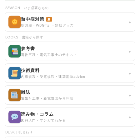
SEASON｜いま必要なもの
熱中症対策
夏
▸
空調服・WBGT計・冷却グッズ
BOOKS｜書籍から探す
参考書
▸
電験三種・電気工事士のテキスト
技術資料
▸
内線規程・受電規程・建築消防advice
雑誌
▸
電気と工事・新電気ほか月刊誌
読み物・コラム
▸
図解入門・マンガでわかる
DESK｜机まわり