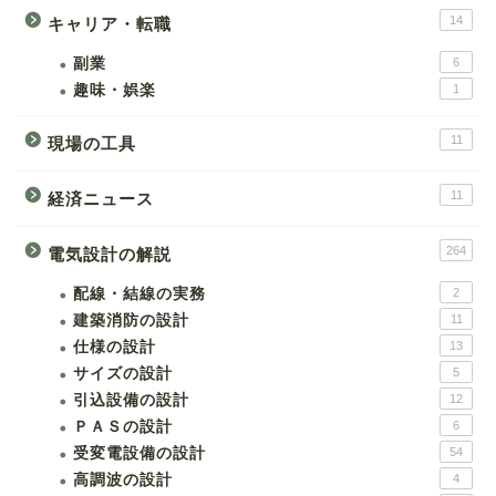
14
キャリア・転職
副業
6
趣味・娯楽
1
11
現場の工具
11
経済ニュース
264
電気設計の解説
配線・結線の実務
2
建築消防の設計
11
仕様の設計
13
サイズの設計
5
引込設備の設計
12
ＰＡＳの設計
6
受変電設備の設計
54
高調波の設計
4