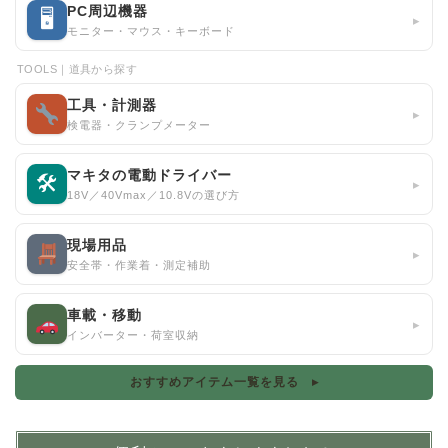
PC周辺機器
🖥
▸
モニター・マウス・キーボード
TOOLS｜道具から探す
工具・計測器
▸
検電器・クランプメーター
マキタの電動ドライバー
🛠
▸
18V／40Vmax／10.8Vの選び方
現場用品
▸
安全帯・作業着・測定補助
車載・移動
▸
インバーター・荷室収納
おすすめアイテム一覧を見る ▸