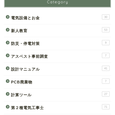
Category
30
電気設備とお金
53
新人教育
9
防災・停電対策
7
アスベスト事前調査
41
設計マニュアル
7
PCB廃棄物
27
計算ツール
71
第２種電気工事士