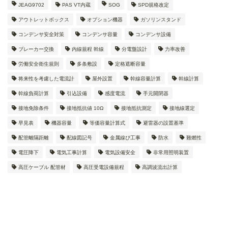
JEAG9702
PAS VT内蔵
SOG
SPD規格改定
アウトレットボックス
オプション機器
ガソリンスタンド
コンデンサ安全対策
コンデンサ容量
コンデンサ設備
ブレーカー交換
内線規程 幹線
分電盤設計
力率改善
労働安全衛生規則
多条敷設
定格遮断容量
将来性を考慮した電流計
屋外設置
幹線容量計算
幹線計算
幹線負荷計算
引込設備
感度電流
手元開閉器
接地免除条件
接地抵抗値 10Ω
接地抵抗測定
接地線選定
早見表
機器容量
等価容量計算式
避雷器の設置基準
配管離隔距離
配線図記号
金属線ぴ工事
防水
難燃性
電圧降下
電気工事計算
電気設備安全
非常用照明装置
高圧ケーブル 配管材
高圧受電設備規程
高調波流出計算