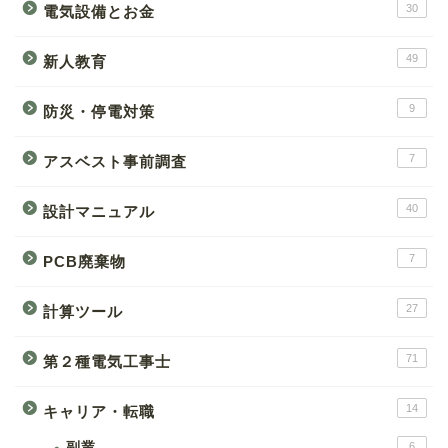
30
電気設備とお金
49
新人教育
9
防災・停電対策
7
アスベスト事前調査
40
設計マニュアル
7
PCB廃棄物
27
計算ツール
71
第２種電気工事士
14
キャリア・転職
副業
6