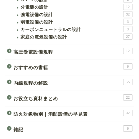
分電盤の設計
12
強電設備の設計
32
弱電設備の設計
3
カーボンニュートラルの設計
3
家庭の電気設備の設計
27
12
高圧受電設備規程
9
おすすめの書籍
127
内線規程の解説
22
お役立ち資料まとめ
32
防火対象物別｜消防設備の早見表
9
雑記