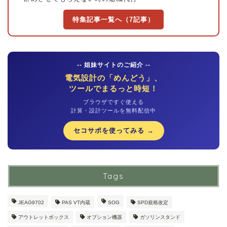
特集記事一覧へ（7記事）
-- 姐妹サイトのご紹介 --
電気設計の「めんどう」、
ツールでまるっと時短！
ブラウザですぐ使える
計算・設計ツールを無料配信中
セコサポを使ってみる →
Tags
JEAG9702
PAS VT内蔵
SOG
SPD規格改定
アウトレットボックス
オプション機器
ガソリンスタンド