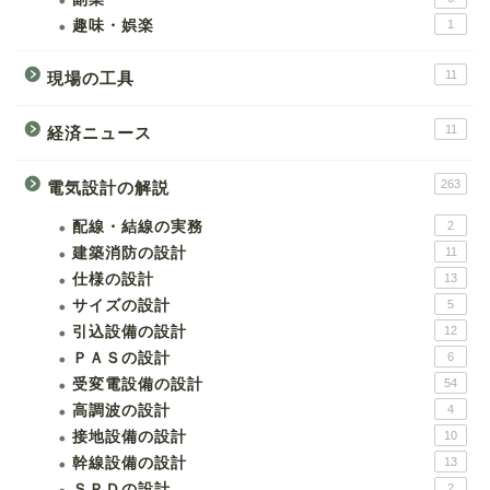
趣味・娯楽
1
11
現場の工具
11
経済ニュース
263
電気設計の解説
配線・結線の実務
2
建築消防の設計
11
仕様の設計
13
サイズの設計
5
引込設備の設計
12
ＰＡＳの設計
6
受変電設備の設計
54
高調波の設計
4
接地設備の設計
10
幹線設備の設計
13
ＳＰＤの設計
2