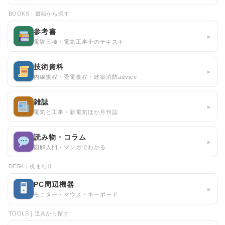
BOOKS｜書籍から探す
参考書
▸
電験三種・電気工事士のテキスト
技術資料
▸
内線規程・受電規程・建築消防advice
雑誌
▸
電気と工事・新電気ほか月刊誌
読み物・コラム
▸
図解入門・マンガでわかる
DESK｜机まわり
PC周辺機器
🖥
▸
モニター・マウス・キーボード
TOOLS｜道具から探す