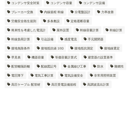
コンデンサ安全対策
コンデンサ容量
コンデンサ設備
ブレーカー交換
内線規程 幹線
分電盤設計
力率改善
労働安全衛生規則
多条敷設
定格遮断容量
将来性を考慮した電流計
屋外設置
幹線容量計算
幹線計算
幹線負荷計算
引込設備
感度電流
手元開閉器
接地免除条件
接地抵抗値 10Ω
接地抵抗測定
接地線選定
早見表
機器容量
等価容量計算式
避雷器の設置基準
配管離隔距離
配線図記号
金属線ぴ工事
防水
難燃性
電圧降下
電気工事計算
電気設備安全
非常用照明装置
高圧ケーブル 配管材
高圧受電設備規程
高調波流出計算