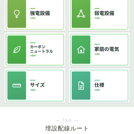
― TAG ―
埋設配線ルート