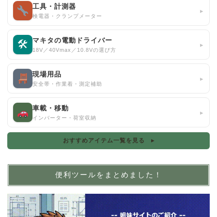
工具・計測器
▸
検電器・クランプメーター
マキタの電動ドライバー
🛠
▸
18V／40Vmax／10.8Vの選び方
現場用品
▸
安全帯・作業着・測定補助
車載・移動
▸
インバーター・荷室収納
おすすめアイテム一覧を見る ▸
便利ツールをまとめました！