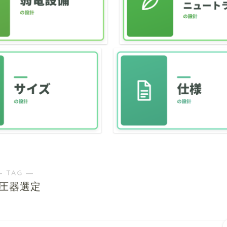
― TAG ―
圧器選定