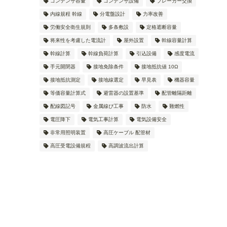
コンデンサ容量
コンデンサ設備
ブレーカー交換
内線規程 幹線
分電盤設計
力率改善
労働安全衛生規則
多条敷設
定格遮断容量
将来性を考慮した電流計
屋外設置
幹線容量計算
幹線計算
幹線負荷計算
引込設備
感度電流
手元開閉器
接地免除条件
接地抵抗値 10Ω
接地抵抗測定
接地線選定
早見表
機器容量
等価容量計算式
避雷器の設置基準
配管離隔距離
配線図記号
金属線ぴ工事
防水
難燃性
電圧降下
電気工事計算
電気設備安全
非常用照明装置
高圧ケーブル 配管材
高圧受電設備規程
高調波流出計算