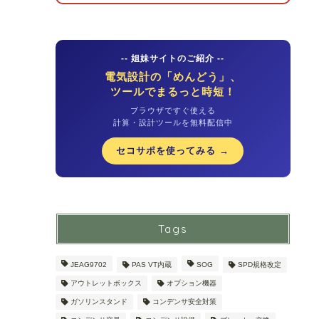
-- 姐妹サイトのご紹介 --
電気設計の「めんどう」、
ツールでまるっと時短！
ブラウザですぐ使える
計算・設計ツールを無料配信中
セコサポを使ってみる →
Tags
JEAG9702
PAS VT内蔵
SOG
SPD規格改定
アウトレットボックス
オプション機器
ガソリンスタンド
コンデンサ安全対策