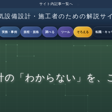
サイト内記事一覧へ
気設備設計・施工者のための解説サ
実務・事例
規程・規格
調べる
ツール
そろえる
転職・キャ
計の「わからない」を、