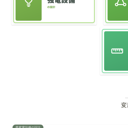
変
受変電設備の設計