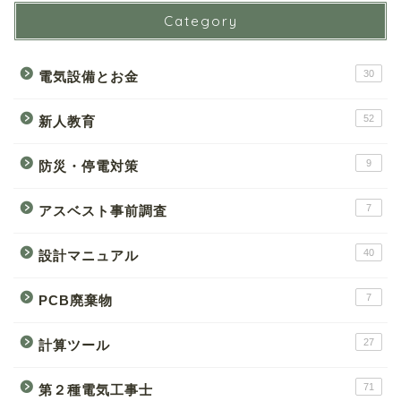
Category
30
電気設備とお金
52
新人教育
9
防災・停電対策
7
アスベスト事前調査
40
設計マニュアル
7
PCB廃棄物
27
計算ツール
71
第２種電気工事士