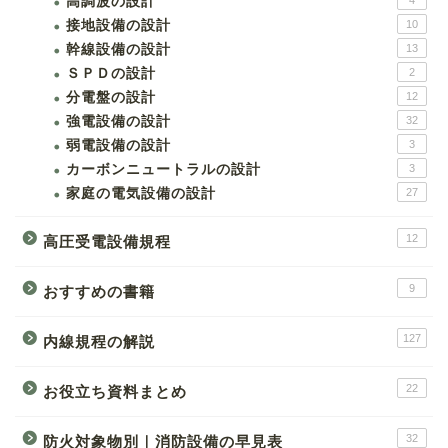
高調波の設計
4
接地設備の設計
10
幹線設備の設計
13
ＳＰＤの設計
2
分電盤の設計
12
強電設備の設計
32
弱電設備の設計
3
カーボンニュートラルの設計
3
家庭の電気設備の設計
27
12
高圧受電設備規程
9
おすすめの書籍
127
内線規程の解説
22
お役立ち資料まとめ
32
防火対象物別｜消防設備の早見表