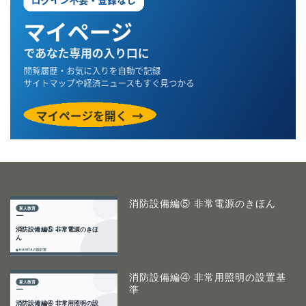
消防設備編⑤ 非常電源のきほん
消防設備編④ 非常用照明の設置基
準