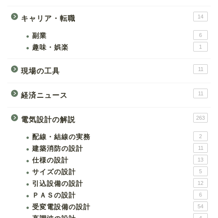
14
キャリア・転職
副業
6
趣味・娯楽
1
11
現場の工具
11
経済ニュース
263
電気設計の解説
配線・結線の実務
2
建築消防の設計
11
仕様の設計
13
サイズの設計
5
引込設備の設計
12
ＰＡＳの設計
6
受変電設備の設計
54