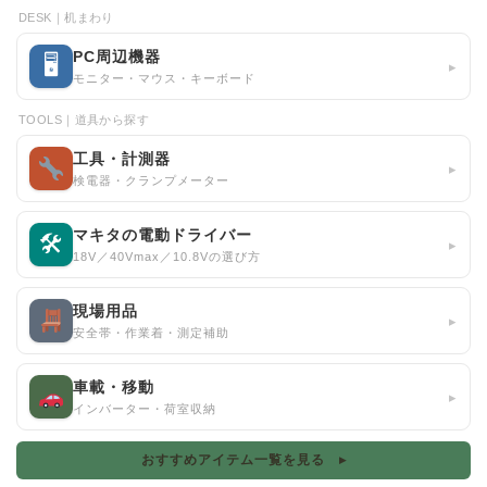
DESK｜机まわり
PC周辺機器
🖥
▸
モニター・マウス・キーボード
TOOLS｜道具から探す
工具・計測器
▸
検電器・クランプメーター
マキタの電動ドライバー
🛠
▸
18V／40Vmax／10.8Vの選び方
現場用品
▸
安全帯・作業着・測定補助
車載・移動
▸
インバーター・荷室収納
おすすめアイテム一覧を見る ▸