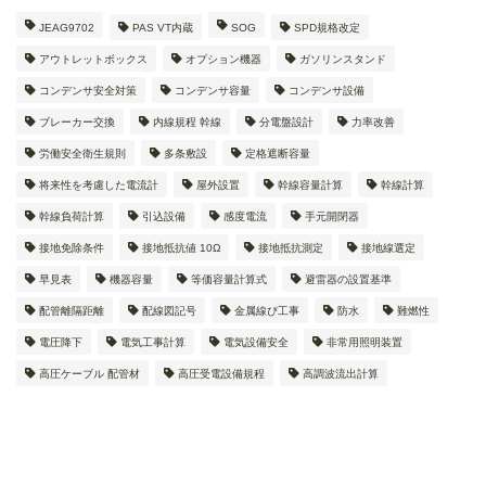
JEAG9702
PAS VT内蔵
SOG
SPD規格改定
アウトレットボックス
オプション機器
ガソリンスタンド
コンデンサ安全対策
コンデンサ容量
コンデンサ設備
ブレーカー交換
内線規程 幹線
分電盤設計
力率改善
労働安全衛生規則
多条敷設
定格遮断容量
将来性を考慮した電流計
屋外設置
幹線容量計算
幹線計算
幹線負荷計算
引込設備
感度電流
手元開閉器
接地免除条件
接地抵抗値 10Ω
接地抵抗測定
接地線選定
早見表
機器容量
等価容量計算式
避雷器の設置基準
配管離隔距離
配線図記号
金属線ぴ工事
防水
難燃性
電圧降下
電気工事計算
電気設備安全
非常用照明装置
高圧ケーブル 配管材
高圧受電設備規程
高調波流出計算