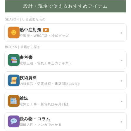
設計・現場で使えるおすすめアイテム
SEASON｜いま必要なもの
熱中症対策
夏
▸
空調服・WBGT計・冷却グッズ
BOOKS｜書籍から探す
参考書
▸
電験三種・電気工事士のテキスト
技術資料
▸
内線規程・受電規程・建築消防advice
雑誌
▸
電気と工事・新電気ほか月刊誌
読み物・コラム
▸
図解入門・マンガでわかる