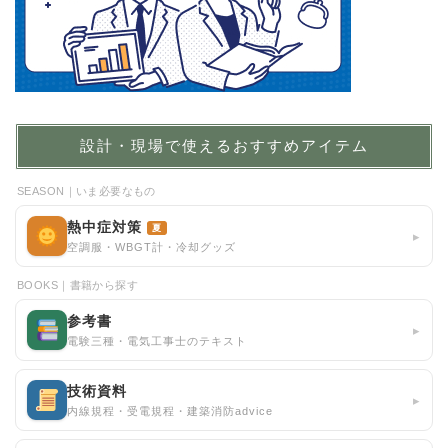
設計・現場で使えるおすすめアイテム
SEASON｜いま必要なもの
熱中症対策
夏
▸
空調服・WBGT計・冷却グッズ
BOOKS｜書籍から探す
参考書
▸
電験三種・電気工事士のテキスト
技術資料
▸
内線規程・受電規程・建築消防advice