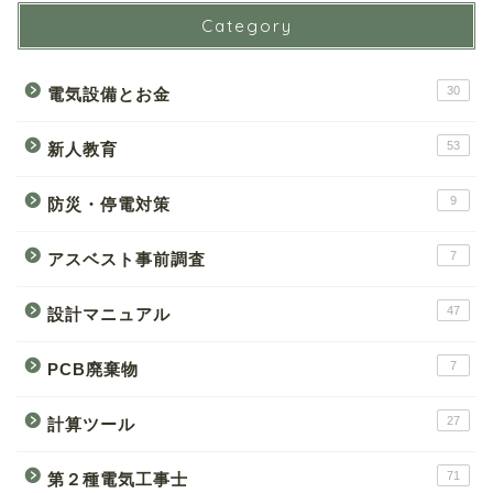
Category
30
電気設備とお金
53
新人教育
9
防災・停電対策
7
アスベスト事前調査
47
設計マニュアル
7
PCB廃棄物
27
計算ツール
71
第２種電気工事士