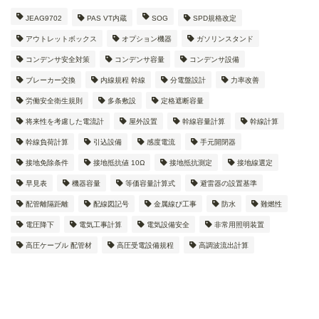
JEAG9702
PAS VT内蔵
SOG
SPD規格改定
アウトレットボックス
オプション機器
ガソリンスタンド
コンデンサ安全対策
コンデンサ容量
コンデンサ設備
ブレーカー交換
内線規程 幹線
分電盤設計
力率改善
労働安全衛生規則
多条敷設
定格遮断容量
将来性を考慮した電流計
屋外設置
幹線容量計算
幹線計算
幹線負荷計算
引込設備
感度電流
手元開閉器
接地免除条件
接地抵抗値 10Ω
接地抵抗測定
接地線選定
早見表
機器容量
等価容量計算式
避雷器の設置基準
配管離隔距離
配線図記号
金属線ぴ工事
防水
難燃性
電圧降下
電気工事計算
電気設備安全
非常用照明装置
高圧ケーブル 配管材
高圧受電設備規程
高調波流出計算