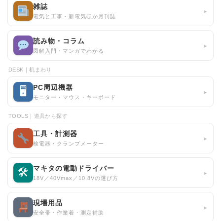
雑誌
▸
電気と工事・新電気ほか月刊誌
読み物・コラム
▸
図解入門・マンガでわかる
DESK｜机まわり
PC周辺機器
🖥
▸
モニター・マウス・キーボード
TOOLS｜道具から探す
工具・計測器
▸
検電器・クランプメーター
マキタの電動ドライバー
🛠
▸
18V／40Vmax／10.8Vの選び方
現場用品
▸
安全帯・作業着・測定補助