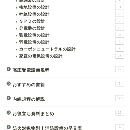
高調波の設計
4
接地設備の設計
11
幹線設備の設計
13
ＳＰＤの設計
2
分電盤の設計
12
強電設備の設計
34
弱電設備の設計
6
カーボンニュートラルの設計
3
家庭の電気設備の設計
27
12
高圧受電設備規程
9
おすすめの書籍
127
内線規程の解説
22
お役立ち資料まとめ
32
防火対象物別｜消防設備の早見表