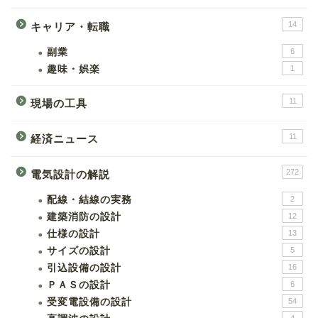
14
キャリア・転職
副業
6
趣味・娯楽
1
11
現場の工具
11
経済ニュース
272
電気設計の解説
配線・結線の実務
2
建築消防の設計
12
仕様の設計
13
サイズの設計
5
引込設備の設計
16
ＰＡＳの設計
6
受変電設備の設計
54