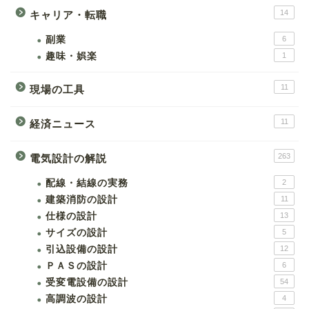
14
キャリア・転職
副業
6
趣味・娯楽
1
11
現場の工具
11
経済ニュース
263
電気設計の解説
配線・結線の実務
2
建築消防の設計
11
仕様の設計
13
サイズの設計
5
引込設備の設計
12
ＰＡＳの設計
6
受変電設備の設計
54
高調波の設計
4