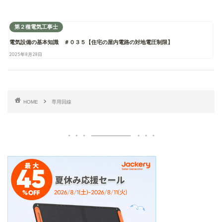
第２種電気工事士
電気設備の基本知識 ＃０３５【住宅の屋内電路の対地電圧制限】
2025年8月28日
HOME
専用回線