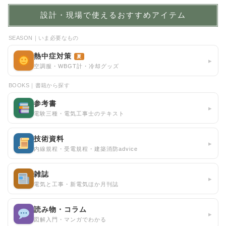
設計・現場で使えるおすすめアイテム
SEASON｜いま必要なもの
熱中症対策
夏
▸
空調服・WBGT計・冷却グッズ
BOOKS｜書籍から探す
参考書
▸
電験三種・電気工事士のテキスト
技術資料
▸
内線規程・受電規程・建築消防advice
雑誌
▸
電気と工事・新電気ほか月刊誌
読み物・コラム
▸
図解入門・マンガでわかる