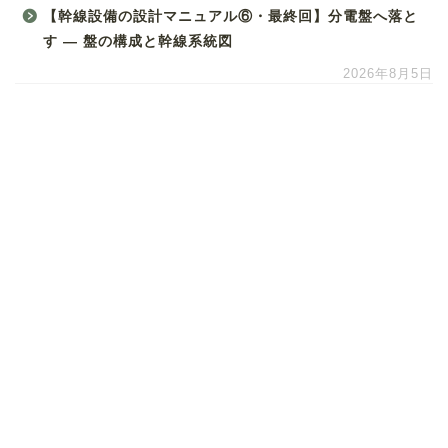
【幹線設備の設計マニュアル⑥・最終回】分電盤へ落と
す ― 盤の構成と幹線系統図
2026年8月5日