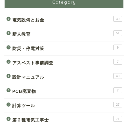
Category
30
電気設備とお金
51
新人教育
9
防災・停電対策
7
アスベスト事前調査
40
設計マニュアル
7
PCB廃棄物
27
計算ツール
71
第２種電気工事士