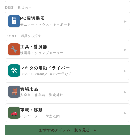
DESK｜机まわり
PC周辺機器
🖥
▸
モニター・マウス・キーボード
TOOLS｜道具から探す
工具・計測器
▸
検電器・クランプメーター
マキタの電動ドライバー
🛠
▸
18V／40Vmax／10.8Vの選び方
現場用品
▸
安全帯・作業着・測定補助
車載・移動
▸
インバーター・荷室収納
おすすめアイテム一覧を見る ▸