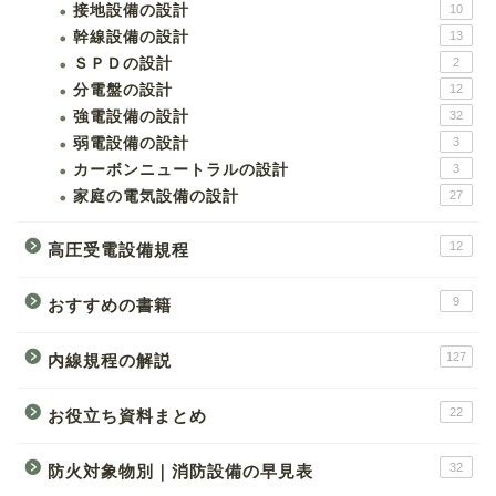
接地設備の設計
10
幹線設備の設計
13
ＳＰＤの設計
2
分電盤の設計
12
強電設備の設計
32
弱電設備の設計
3
カーボンニュートラルの設計
3
家庭の電気設備の設計
27
12
高圧受電設備規程
9
おすすめの書籍
127
内線規程の解説
22
お役立ち資料まとめ
32
防火対象物別｜消防設備の早見表