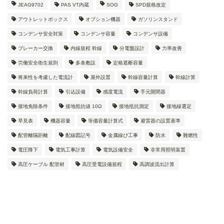
JEAG9702
PAS VT内蔵
SOG
SPD規格改定
アウトレットボックス
オプション機器
ガソリンスタンド
コンデンサ安全対策
コンデンサ容量
コンデンサ設備
ブレーカー交換
内線規程 幹線
分電盤設計
力率改善
労働安全衛生規則
多条敷設
定格遮断容量
将来性を考慮した電流計
屋外設置
幹線容量計算
幹線計算
幹線負荷計算
引込設備
感度電流
手元開閉器
接地免除条件
接地抵抗値 10Ω
接地抵抗測定
接地線選定
早見表
機器容量
等価容量計算式
避雷器の設置基準
配管離隔距離
配線図記号
金属線ぴ工事
防水
難燃性
電圧降下
電気工事計算
電気設備安全
非常用照明装置
高圧ケーブル 配管材
高圧受電設備規程
高調波流出計算