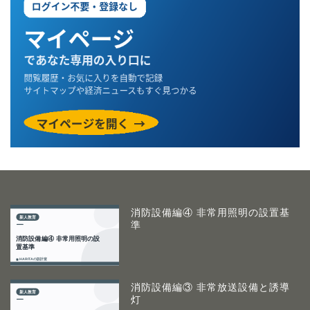
消防設備編④ 非常用照明の設置基
準
消防設備編③ 非常放送設備と誘導
灯