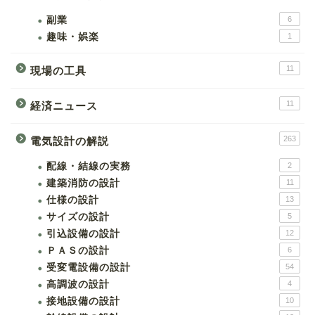
副業
6
趣味・娯楽
1
11
現場の工具
11
経済ニュース
263
電気設計の解説
配線・結線の実務
2
建築消防の設計
11
仕様の設計
13
サイズの設計
5
引込設備の設計
12
ＰＡＳの設計
6
受変電設備の設計
54
高調波の設計
4
接地設備の設計
10