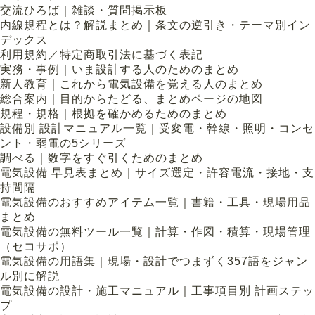
交流ひろば｜雑談・質問掲示板
内線規程とは？解説まとめ｜条文の逆引き・テーマ別イン
デックス
利用規約／特定商取引法に基づく表記
実務・事例｜いま設計する人のためのまとめ
新人教育｜これから電気設備を覚える人のまとめ
総合案内｜目的からたどる、まとめページの地図
規程・規格｜根拠を確かめるためのまとめ
設備別 設計マニュアル一覧｜受変電・幹線・照明・コンセ
ント・弱電の5シリーズ
調べる｜数字をすぐ引くためのまとめ
電気設備 早見表まとめ｜サイズ選定・許容電流・接地・支
持間隔
電気設備のおすすめアイテム一覧｜書籍・工具・現場用品
まとめ
電気設備の無料ツール一覧｜計算・作図・積算・現場管理
（セコサポ）
電気設備の用語集｜現場・設計でつまずく357語をジャン
ル別に解説
電気設備の設計・施工マニュアル｜工事項目別 計画ステッ
プ