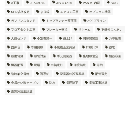
A工事
JEAG9702
JIS C 4620
PAS VT内蔵
SOG
SPD規格改定
より線
エアコン工事
オプション機器
ガソリンスタンド
トップランナー変圧器
パイプライン
フロアダクト工事
ブレーカー交換
リネーム
不燃性じんあい
人感センサ
令別表第一
値上げ
切替開閉器
力率改善
固体音
専用回線
小規模企業共済
幹線計算
強電
感度電流
感電対策
手元開閉器
接地線選定
機器容量
機器配置
現場
白熱電灯
確度階級
節約
臨時架空電飾
誘導炉
避雷器の設置基準
配管選定
金属がい装ケーブル
防水
電圧降下
電気工事計算
高調波流出計算