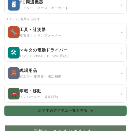
PC周辺機器
🖥
▸
モニター・マウス・キーボード
TOOLS｜道具から探す
工具・計測器
▸
検電器・クランプメーター
マキタの電動ドライバー
🛠
▸
18V／40Vmax／10.8Vの選び方
現場用品
▸
安全帯・作業着・測定補助
車載・移動
▸
インバーター・荷室収納
おすすめアイテム一覧を見る ▸