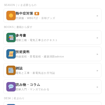
SEASON｜いま必要なもの
熱中症対策
夏
▸
空調服・WBGT計・冷却グッズ
BOOKS｜書籍から探す
参考書
▸
電験三種・電気工事士のテキスト
技術資料
▸
内線規程・受電規程・建築消防advice
雑誌
▸
電気と工事・新電気ほか月刊誌
読み物・コラム
▸
図解入門・マンガでわかる
DESK｜机まわり