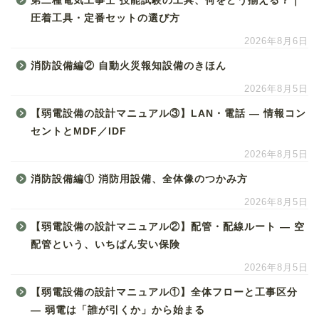
第二種電気工事士 技能試験の工具、何をどう揃える？｜
圧着工具・定番セットの選び方
2026年8月6日
消防設備編② 自動火災報知設備のきほん
2026年8月5日
【弱電設備の設計マニュアル③】LAN・電話 ― 情報コン
セントとMDF／IDF
2026年8月5日
消防設備編① 消防用設備、全体像のつかみ方
2026年8月5日
【弱電設備の設計マニュアル②】配管・配線ルート ― 空
配管という、いちばん安い保険
2026年8月5日
【弱電設備の設計マニュアル①】全体フローと工事区分
― 弱電は「誰が引くか」から始まる