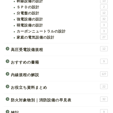
幹線設備の設計
13
ＳＰＤの設計
2
分電盤の設計
12
強電設備の設計
32
弱電設備の設計
3
カーボンニュートラルの設計
3
家庭の電気設備の設計
27
12
高圧受電設備規程
9
おすすめの書籍
127
内線規程の解説
22
お役立ち資料まとめ
32
防火対象物別｜消防設備の早見表
9
雑記