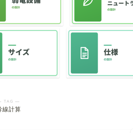
― TAG ―
幹線計算