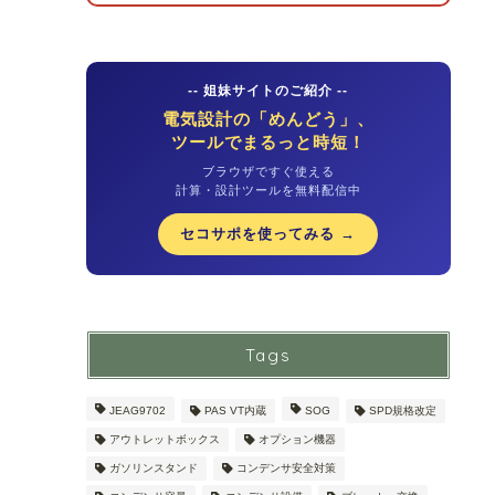
-- 姐妹サイトのご紹介 --
電気設計の「めんどう」、
ツールでまるっと時短！
ブラウザですぐ使える
計算・設計ツールを無料配信中
セコサポを使ってみる →
Tags
JEAG9702
PAS VT内蔵
SOG
SPD規格改定
アウトレットボックス
オプション機器
ガソリンスタンド
コンデンサ安全対策