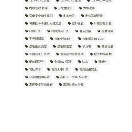
コンデンサ容量
コンデンサ設備
ブレーカー交換
内線規程 幹線
分電盤設計
力率改善
労働安全衛生規則
多条敷設
定格遮断容量
将来性を考慮した電流計
屋外設置
幹線容量計算
幹線計算
幹線負荷計算
引込設備
感度電流
手元開閉器
接地免除条件
接地抵抗値 10Ω
接地抵抗測定
接地線選定
早見表
機器容量
等価容量計算式
避雷器の設置基準
配管離隔距離
配線図記号
金属線ぴ工事
防水
難燃性
電圧降下
電気工事計算
電気設備安全
非常用照明装置
高圧ケーブル 配管材
高圧受電設備規程
高調波流出計算