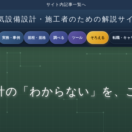
サイト内記事一覧へ
気設備設計・施工者のための解説サ
実務・事例
規程・規格
調べる
ツール
そろえる
転職・キャ
計の「わからない」を、