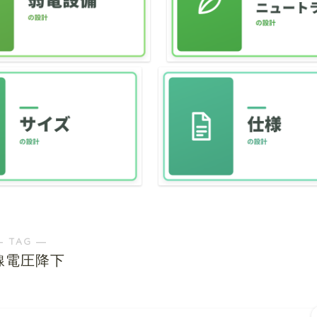
― TAG ―
線電圧降下