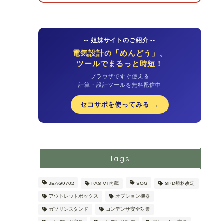
-- 姐妹サイトのご紹介 --
電気設計の「めんどう」、
ツールでまるっと時短！
ブラウザですぐ使える
計算・設計ツールを無料配信中
セコサポを使ってみる →
Tags
JEAG9702
PAS VT内蔵
SOG
SPD規格改定
アウトレットボックス
オプション機器
ガソリンスタンド
コンデンサ安全対策