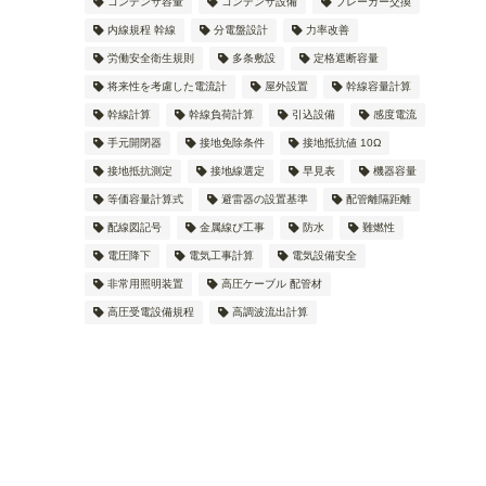
コンデンサ容量
コンデンサ設備
ブレーカー交換
内線規程 幹線
分電盤設計
力率改善
労働安全衛生規則
多条敷設
定格遮断容量
将来性を考慮した電流計
屋外設置
幹線容量計算
幹線計算
幹線負荷計算
引込設備
感度電流
手元開閉器
接地免除条件
接地抵抗値 10Ω
接地抵抗測定
接地線選定
早見表
機器容量
等価容量計算式
避雷器の設置基準
配管離隔距離
配線図記号
金属線ぴ工事
防水
難燃性
電圧降下
電気工事計算
電気設備安全
非常用照明装置
高圧ケーブル 配管材
高圧受電設備規程
高調波流出計算