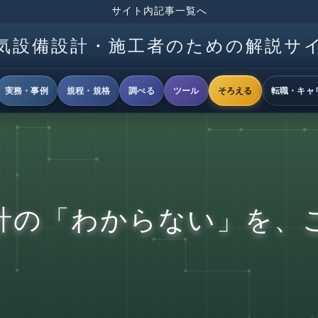
サイト内記事一覧へ
気設備設計・施工者のための解説サ
実務・事例
規程・規格
調べる
ツール
そろえる
転職・キャ
計の「わからない」を、