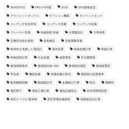
JEAG9702
PAS VT内蔵
SOG
SPD規格改定
アウトレットボックス
オプション機器
ガソリンスタンド
コンデンサ安全対策
コンデンサ容量
コンデンサ設備
ブレーカー交換
内線規程 幹線
分電盤設計
力率改善
労働安全衛生規則
多条敷設
定格遮断容量
将来性を考慮した電流計
屋外設置
幹線容量計算
幹線計算
幹線負荷計算
引込設備
感度電流
手元開閉器
接地免除条件
接地抵抗値 10Ω
接地抵抗測定
接地線選定
早見表
機器容量
等価容量計算式
避雷器の設置基準
配管離隔距離
配線図記号
金属線ぴ工事
防水
難燃性
電圧降下
電気工事計算
電気設備安全
非常用照明装置
高圧ケーブル 配管材
高圧受電設備規程
高調波流出計算