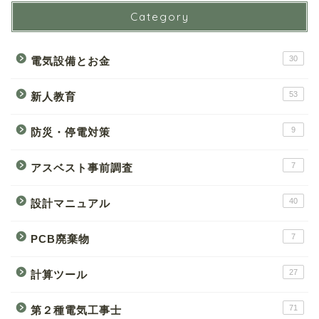
Category
30
電気設備とお金
53
新人教育
9
防災・停電対策
7
アスベスト事前調査
40
設計マニュアル
7
PCB廃棄物
27
計算ツール
71
第２種電気工事士