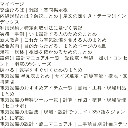
マイページ
交流ひろば｜雑談・質問掲示板
内線規程とは？解説まとめ｜条文の逆引き・テーマ別イン
デックス
利用規約／特定商取引法に基づく表記
実務・事例｜いま設計する人のためのまとめ
新人教育｜これから電気設備を覚える人のまとめ
総合案内｜目的からたどる、まとめページの地図
規程・規格｜根拠を確かめるためのまとめ
設備別 設計マニュアル一覧｜受変電・幹線・照明・コンセ
ント・弱電の5シリーズ
調べる｜数字をすぐ引くためのまとめ
電気設備 早見表まとめ｜サイズ選定・許容電流・接地・支
持間隔
電気設備のおすすめアイテム一覧｜書籍・工具・現場用品
まとめ
電気設備の無料ツール一覧｜計算・作図・積算・現場管理
（セコサポ）
電気設備の用語集｜現場・設計でつまずく357語をジャン
ル別に解説
電気設備の設計・施工マニュアル｜工事項目別 計画ステッ