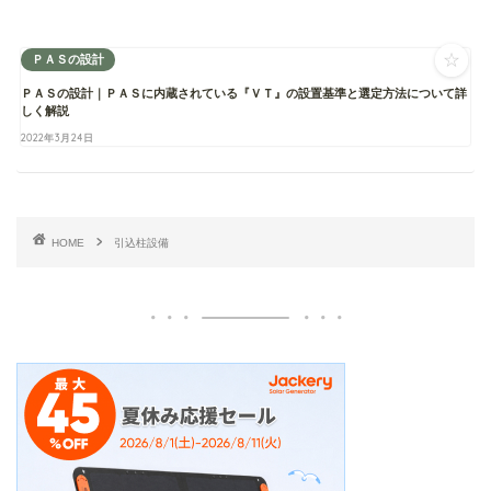
☆
ＰＡＳの設計
ＰＡＳの設計｜ＰＡＳに内蔵されている『ＶＴ』の設置基準と選定方法について詳
しく解説
2022年3月24日
HOME
引込柱設備