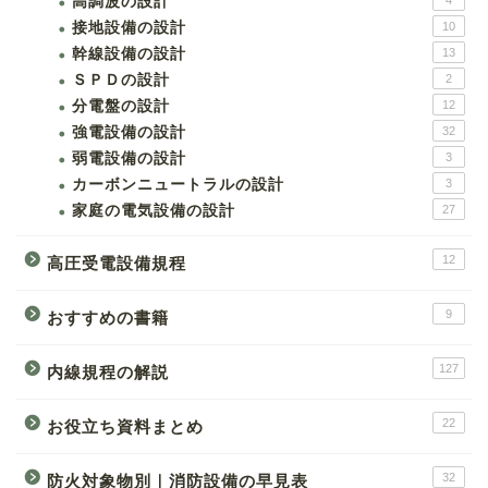
高調波の設計
4
接地設備の設計
10
幹線設備の設計
13
ＳＰＤの設計
2
分電盤の設計
12
強電設備の設計
32
弱電設備の設計
3
カーボンニュートラルの設計
3
家庭の電気設備の設計
27
12
高圧受電設備規程
9
おすすめの書籍
127
内線規程の解説
22
お役立ち資料まとめ
32
防火対象物別｜消防設備の早見表