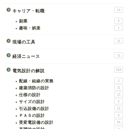
14
キャリア・転職
副業
6
趣味・娯楽
1
11
現場の工具
11
経済ニュース
263
電気設計の解説
配線・結線の実務
2
建築消防の設計
11
仕様の設計
13
サイズの設計
5
引込設備の設計
12
ＰＡＳの設計
6
受変電設備の設計
54