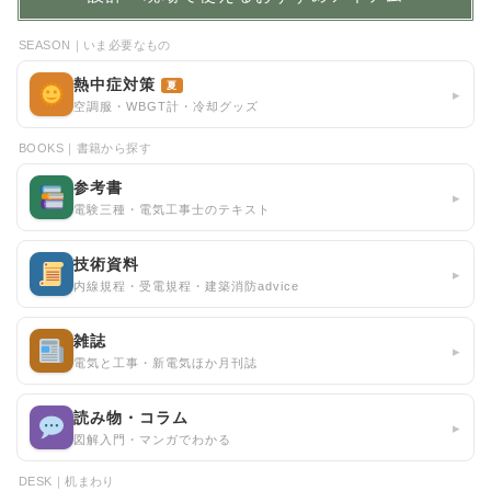
SEASON｜いま必要なもの
熱中症対策
夏
▸
空調服・WBGT計・冷却グッズ
BOOKS｜書籍から探す
参考書
▸
電験三種・電気工事士のテキスト
技術資料
▸
内線規程・受電規程・建築消防advice
雑誌
▸
電気と工事・新電気ほか月刊誌
読み物・コラム
▸
図解入門・マンガでわかる
DESK｜机まわり