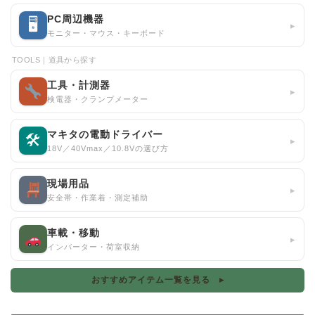
PC周辺機器
🖥
▸
モニター・マウス・キーボード
TOOLS｜道具から探す
工具・計測器
▸
検電器・クランプメーター
マキタの電動ドライバー
🛠
▸
18V／40Vmax／10.8Vの選び方
現場用品
▸
安全帯・作業着・測定補助
車載・移動
▸
インバーター・荷室収納
おすすめアイテム一覧を見る ▸