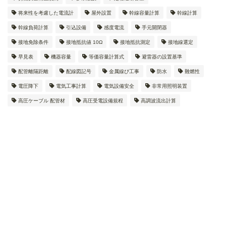
将来性を考慮した電流計
屋外設置
幹線容量計算
幹線計算
幹線負荷計算
引込設備
感度電流
手元開閉器
接地免除条件
接地抵抗値 10Ω
接地抵抗測定
接地線選定
早見表
機器容量
等価容量計算式
避雷器の設置基準
配管離隔距離
配線図記号
金属線ぴ工事
防水
難燃性
電圧降下
電気工事計算
電気設備安全
非常用照明装置
高圧ケーブル 配管材
高圧受電設備規程
高調波流出計算