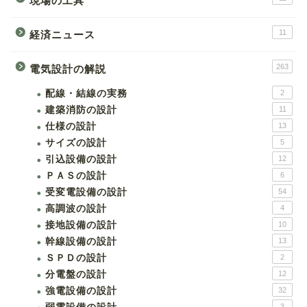
現場の工具
11
経済ニュース
263
電気設計の解説
配線・結線の実務
2
建築消防の設計
11
仕様の設計
13
サイズの設計
5
引込設備の設計
12
ＰＡＳの設計
6
受変電設備の設計
54
高調波の設計
4
接地設備の設計
10
幹線設備の設計
13
ＳＰＤの設計
2
分電盤の設計
12
強電設備の設計
32
3