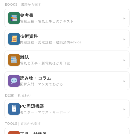
BOOKS｜書籍から探す
参考書
▸
電験三種・電気工事士のテキスト
技術資料
▸
内線規程・受電規程・建築消防advice
雑誌
▸
電気と工事・新電気ほか月刊誌
読み物・コラム
▸
図解入門・マンガでわかる
DESK｜机まわり
PC周辺機器
🖥
▸
モニター・マウス・キーボード
TOOLS｜道具から探す