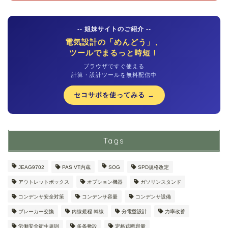
-- 姐妹サイトのご紹介 --
電気設計の「めんどう」、
ツールでまるっと時短！
ブラウザですぐ使える
計算・設計ツールを無料配信中
セコサポを使ってみる →
Tags
JEAG9702
PAS VT内蔵
SOG
SPD規格改定
アウトレットボックス
オプション機器
ガソリンスタンド
コンデンサ安全対策
コンデンサ容量
コンデンサ設備
ブレーカー交換
内線規程 幹線
分電盤設計
力率改善
労働安全衛生規則
多条敷設
定格遮断容量