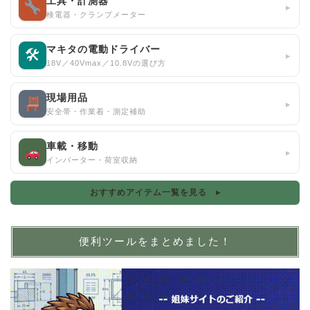
工具・計測器
▸
検電器・クランプメーター
マキタの電動ドライバー
🛠
▸
18V／40Vmax／10.8Vの選び方
現場用品
▸
安全帯・作業着・測定補助
車載・移動
▸
インバーター・荷室収納
おすすめアイテム一覧を見る ▸
便利ツールをまとめました！