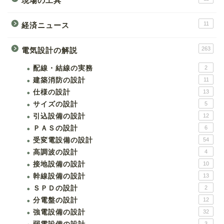
現場の工具
11
経済ニュース
263
電気設計の解説
配線・結線の実務
2
建築消防の設計
11
仕様の設計
13
サイズの設計
5
引込設備の設計
12
ＰＡＳの設計
6
受変電設備の設計
54
高調波の設計
4
接地設備の設計
10
幹線設備の設計
13
ＳＰＤの設計
2
分電盤の設計
12
強電設備の設計
32
3