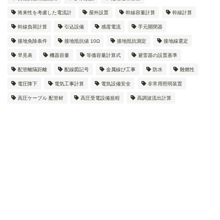
将来性を考慮した電流計
屋外設置
幹線容量計算
幹線計算
幹線負荷計算
引込設備
感度電流
手元開閉器
接地免除条件
接地抵抗値 10Ω
接地抵抗測定
接地線選定
早見表
機器容量
等価容量計算式
避雷器の設置基準
配管離隔距離
配線図記号
金属線ぴ工事
防水
難燃性
電圧降下
電気工事計算
電気設備安全
非常用照明装置
高圧ケーブル 配管材
高圧受電設備規程
高調波流出計算