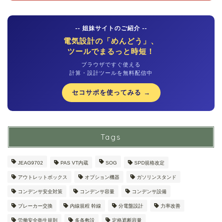
-- 姐妹サイトのご紹介 --
電気設計の「めんどう」、
ツールでまるっと時短！
ブラウザですぐ使える
計算・設計ツールを無料配信中
セコサポを使ってみる →
Tags
JEAG9702
PAS VT内蔵
SOG
SPD規格改定
アウトレットボックス
オプション機器
ガソリンスタンド
コンデンサ安全対策
コンデンサ容量
コンデンサ設備
ブレーカー交換
内線規程 幹線
分電盤設計
力率改善
労働安全衛生規則
多条敷設
定格遮断容量