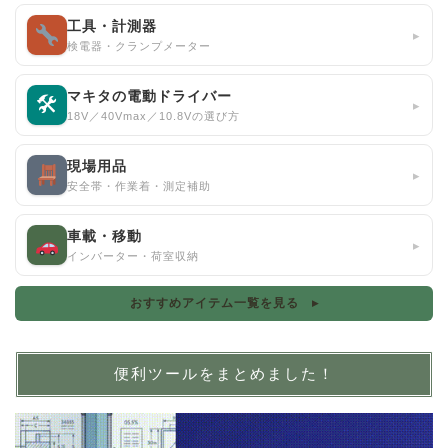
工具・計測器
▸
検電器・クランプメーター
マキタの電動ドライバー
🛠
▸
18V／40Vmax／10.8Vの選び方
現場用品
▸
安全帯・作業着・測定補助
車載・移動
▸
インバーター・荷室収納
おすすめアイテム一覧を見る ▸
便利ツールをまとめました！