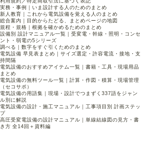
利用規約／特定商取引法に基づく表記
実務・事例｜いま設計する人のためのまとめ
新人教育｜これから電気設備を覚える人のまとめ
総合案内｜目的からたどる、まとめページの地図
規程・規格｜根拠を確かめるためのまとめ
設備別 設計マニュアル一覧｜受変電・幹線・照明・コンセ
ント・弱電の5シリーズ
調べる｜数字をすぐ引くためのまとめ
電気設備 早見表まとめ｜サイズ選定・許容電流・接地・支
持間隔
電気設備のおすすめアイテム一覧｜書籍・工具・現場用品
まとめ
電気設備の無料ツール一覧｜計算・作図・積算・現場管理
（セコサポ）
電気設備の用語集｜現場・設計でつまずく337語をジャン
ル別に解説
電気設備の設計・施工マニュアル｜工事項目別 計画ステッ
プ
高圧受変電設備の設計マニュアル｜単線結線図の見方・書
き方 全14回＋資料編