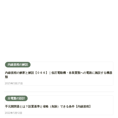
内線規程の解説
内線規程の解釈と解説【０６６】｜低圧電動機・各装置類への電路に施設する機器
類
2025年3月27日
分電盤の設計
手元開閉器とは？設置基準と省略（免除）できる条件【内線規程】
2022年5月12日