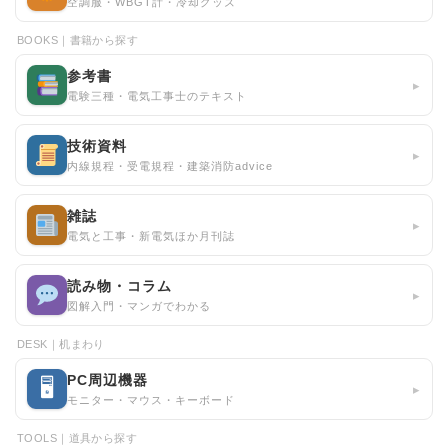
空調服・WBGT計・冷却グッズ
BOOKS｜書籍から探す
参考書
▸
電験三種・電気工事士のテキスト
技術資料
▸
内線規程・受電規程・建築消防advice
雑誌
▸
電気と工事・新電気ほか月刊誌
読み物・コラム
▸
図解入門・マンガでわかる
DESK｜机まわり
PC周辺機器
🖥
▸
モニター・マウス・キーボード
TOOLS｜道具から探す