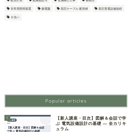
配管計算
配線図記号
金属線ぴ工事
難燃性
非常用照明装置
饋電盤
高圧ケーブル 配管材
高圧受電設備規程
６項ハ
Popular articles
1
【新人講座・目次】図解＆会話で学
ぶ 電気設備設計の基礎 ― 全カリキ
ュラム