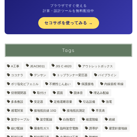
ブラウザですぐ使える
計算・設計ツールを無料配信中
セコサポを使ってみる →
Tags
A工事
JEAC8011
JIS C 4620
アウトレットボックス
ココナラ
デンサン
トップランナー変圧器
パイプライン
ポリ塩化ビフェニル
不燃性じんあい
保護接地
内線規程 幹線
切替開閉器
取付け
図面
固体音
埋込み配線
多条敷設
安定器
定格遮断容量
引込設備
強電
感電対策
接地抵抗値 10Ω
接地抵抗測定
早見表
架空ケーブル
架空配線
白熱電灯
確度階級
絶縁
線ぴ配線
腐食性ガス
臨時架空電飾
誘導炉
避雷針接地線