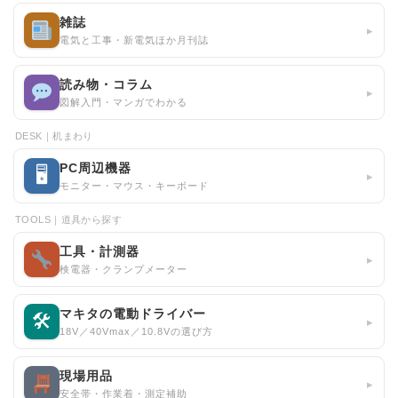
雑誌
▸
電気と工事・新電気ほか月刊誌
読み物・コラム
▸
図解入門・マンガでわかる
DESK｜机まわり
PC周辺機器
🖥
▸
モニター・マウス・キーボード
TOOLS｜道具から探す
工具・計測器
▸
検電器・クランプメーター
マキタの電動ドライバー
🛠
▸
18V／40Vmax／10.8Vの選び方
現場用品
▸
安全帯・作業着・測定補助