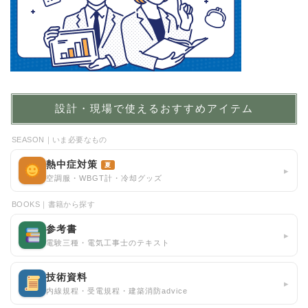
設計・現場で使えるおすすめアイテム
SEASON｜いま必要なもの
熱中症対策
夏
▸
空調服・WBGT計・冷却グッズ
BOOKS｜書籍から探す
参考書
▸
電験三種・電気工事士のテキスト
技術資料
▸
内線規程・受電規程・建築消防advice