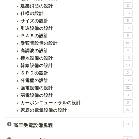
建築消防の設計
11
仕様の設計
13
サイズの設計
5
引込設備の設計
12
ＰＡＳの設計
6
受変電設備の設計
54
高調波の設計
4
接地設備の設計
10
幹線設備の設計
13
ＳＰＤの設計
2
分電盤の設計
12
強電設備の設計
32
弱電設備の設計
3
カーボンニュートラルの設計
3
家庭の電気設備の設計
27
12
高圧受電設備規程