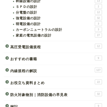
幹線設備の設計
13
ＳＰＤの設計
2
分電盤の設計
12
強電設備の設計
32
弱電設備の設計
3
カーボンニュートラルの設計
3
家庭の電気設備の設計
27
12
高圧受電設備規程
9
おすすめの書籍
127
内線規程の解説
22
お役立ち資料まとめ
32
防火対象物別｜消防設備の早見表
9
雑記