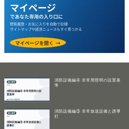
消防設備編④ 非常用照明の設置基
準
消防設備編③ 非常放送設備と誘導
灯