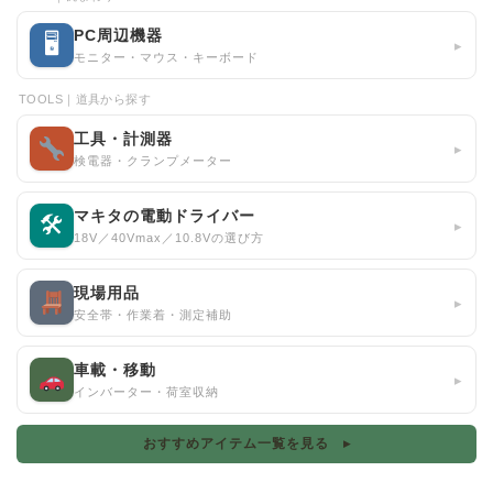
PC周辺機器
🖥
▸
モニター・マウス・キーボード
TOOLS｜道具から探す
工具・計測器
▸
検電器・クランプメーター
マキタの電動ドライバー
🛠
▸
18V／40Vmax／10.8Vの選び方
現場用品
▸
安全帯・作業着・測定補助
車載・移動
▸
インバーター・荷室収納
おすすめアイテム一覧を見る ▸