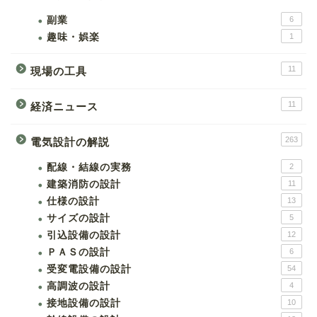
副業
6
趣味・娯楽
1
11
現場の工具
11
経済ニュース
263
電気設計の解説
配線・結線の実務
2
建築消防の設計
11
仕様の設計
13
サイズの設計
5
引込設備の設計
12
ＰＡＳの設計
6
受変電設備の設計
54
高調波の設計
4
接地設備の設計
10