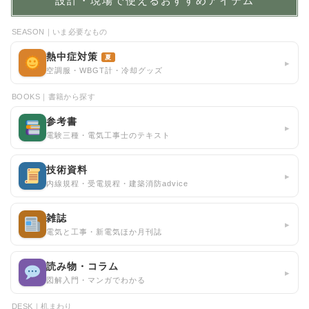
設計・現場で使えるおすすめアイテム
SEASON｜いま必要なもの
熱中症対策
夏
▸
空調服・WBGT計・冷却グッズ
BOOKS｜書籍から探す
参考書
▸
電験三種・電気工事士のテキスト
技術資料
▸
内線規程・受電規程・建築消防advice
雑誌
▸
電気と工事・新電気ほか月刊誌
読み物・コラム
▸
図解入門・マンガでわかる
DESK｜机まわり