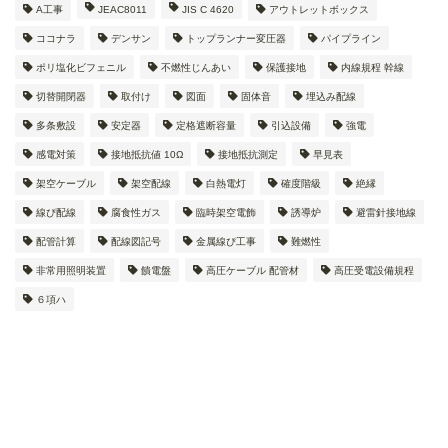
A工事
JEAC8011
JIS C 4620
アウトレットボックス
ココナラ
デンサン
トップランナー変圧器
パイプライン
ポリ塩化ビフェニル
不燃性じんあい
保護接地
内線規程 幹線
切替開閉器
取付け
図面
固体音
埋込み配線
多条敷設
安定器
定格遮断容量
引込設備
強電
感電対策
接地抵抗値 10Ω
接地抵抗測定
早見表
架空ケーブル
架空配線
白熱電灯
確度階級
絶縁
線ぴ配線
腐食性ガス
臨時架空電飾
誘導炉
避雷針接地線
配管計算
配線図記号
金属線ぴ工事
難燃性
非常用照明装置
饋電盤
高圧ケーブル 配管材
高圧受電設備規程
６項ハ