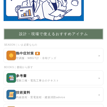
設計・現場で使えるおすすめアイテム
SEASON｜いま必要なもの
熱中症対策
夏
▸
空調服・WBGT計・冷却グッズ
BOOKS｜書籍から探す
参考書
▸
電験三種・電気工事士のテキスト
技術資料
▸
内線規程・受電規程・建築消防advice