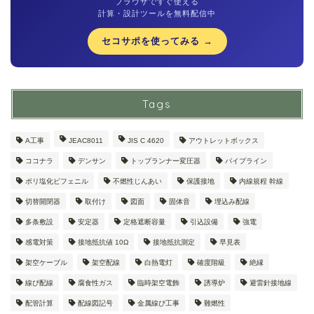
ブラウザですぐ使える
計算・設計ツールを無料配信中
セコサポを使ってみる →
Tags
A工事
JEAC8011
JIS C 4620
アウトレットボックス
ココナラ
デンサン
トップランナー変圧器
パイプライン
ポリ塩化ビフェニル
不燃性じんあい
保護接地
内線規程 幹線
切替開閉器
取付け
図面
固体音
埋込み配線
多条敷設
安定器
定格遮断容量
引込設備
強電
感電対策
接地抵抗値 10Ω
接地抵抗測定
早見表
架空ケーブル
架空配線
白熱電灯
確度階級
絶縁
線ぴ配線
腐食性ガス
臨時架空電飾
誘導炉
避雷針接地線
配管計算
配線図記号
金属線ぴ工事
難燃性