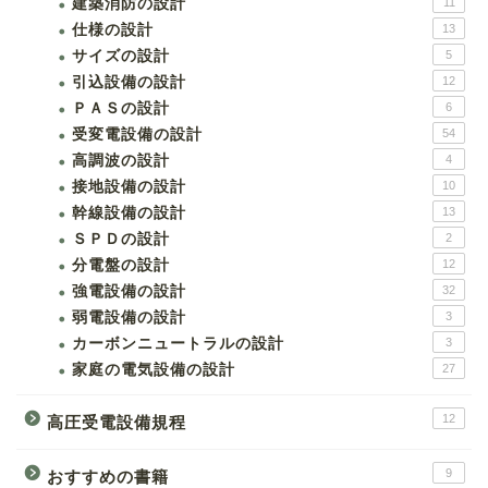
建築消防の設計
11
仕様の設計
13
サイズの設計
5
引込設備の設計
12
ＰＡＳの設計
6
受変電設備の設計
54
高調波の設計
4
接地設備の設計
10
幹線設備の設計
13
ＳＰＤの設計
2
分電盤の設計
12
強電設備の設計
32
弱電設備の設計
3
カーボンニュートラルの設計
3
家庭の電気設備の設計
27
12
高圧受電設備規程
9
おすすめの書籍