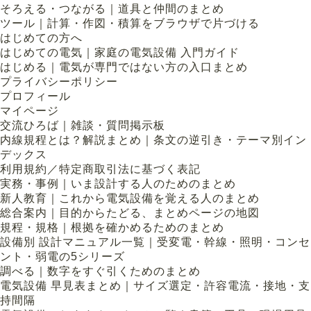
そろえる・つながる｜道具と仲間のまとめ
ツール｜計算・作図・積算をブラウザで片づける
はじめての方へ
はじめての電気｜家庭の電気設備 入門ガイド
はじめる｜電気が専門ではない方の入口まとめ
プライバシーポリシー
プロフィール
マイページ
交流ひろば｜雑談・質問掲示板
内線規程とは？解説まとめ｜条文の逆引き・テーマ別イン
デックス
利用規約／特定商取引法に基づく表記
実務・事例｜いま設計する人のためのまとめ
新人教育｜これから電気設備を覚える人のまとめ
総合案内｜目的からたどる、まとめページの地図
規程・規格｜根拠を確かめるためのまとめ
設備別 設計マニュアル一覧｜受変電・幹線・照明・コンセ
ント・弱電の5シリーズ
調べる｜数字をすぐ引くためのまとめ
電気設備 早見表まとめ｜サイズ選定・許容電流・接地・支
持間隔