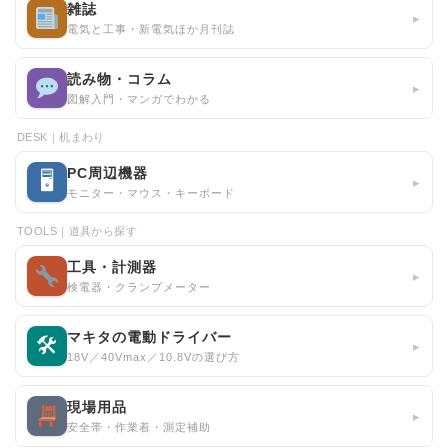
雑誌
▸
電気と工事・新電気ほか月刊誌
読み物・コラム
▸
図解入門・マンガでわかる
DESK｜机まわり
PC周辺機器
🖥
▸
モニター・マウス・キーボード
TOOLS｜道具から探す
工具・計測器
▸
検電器・クランプメーター
マキタの電動ドライバー
🛠
▸
18V／40Vmax／10.8Vの選び方
現場用品
▸
安全帯・作業着・測定補助