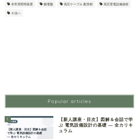
非常用照明装置
饋電盤
高圧ケーブル 配管材
高圧受電設備規程
６項ハ
Popular articles
1
【新人講座・目次】図解＆会話で学
ぶ 電気設備設計の基礎 ― 全カリキ
ュラム