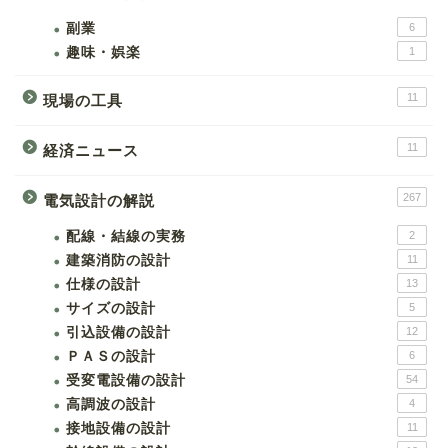
副業
6
趣味・娯楽
1
11
現場の工具
11
経済ニュース
267
電気設計の解説
配線・結線の実務
2
建築消防の設計
11
仕様の設計
13
サイズの設計
5
引込設備の設計
12
ＰＡＳの設計
6
受変電設備の設計
54
高調波の設計
4
接地設備の設計
11