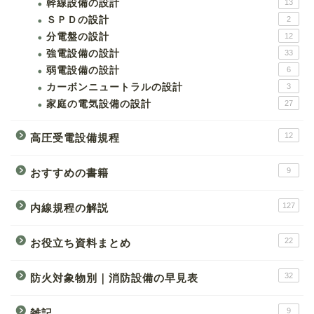
幹線設備の設計
13
ＳＰＤの設計
2
分電盤の設計
12
強電設備の設計
33
弱電設備の設計
6
カーボンニュートラルの設計
3
家庭の電気設備の設計
27
12
高圧受電設備規程
9
おすすめの書籍
127
内線規程の解説
22
お役立ち資料まとめ
32
防火対象物別｜消防設備の早見表
9
雑記