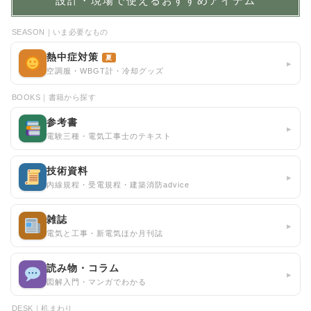
設計・現場で使えるおすすめアイテム
SEASON｜いま必要なもの
熱中症対策
夏
▸
空調服・WBGT計・冷却グッズ
BOOKS｜書籍から探す
参考書
▸
電験三種・電気工事士のテキスト
技術資料
▸
内線規程・受電規程・建築消防advice
雑誌
▸
電気と工事・新電気ほか月刊誌
読み物・コラム
▸
図解入門・マンガでわかる
DESK｜机まわり