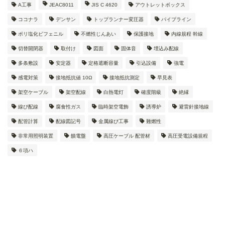
A工事
JEAC8011
JIS C 4620
アウトレットボックス
ココナラ
デンサン
トップランナー変圧器
パイプライン
ポリ塩化ビフェニル
不燃性じんあい
保護接地
内線規程 幹線
切替開閉器
取付け
図面
固体音
埋込み配線
多条敷設
安定器
定格遮断容量
引込設備
強電
感電対策
接地抵抗値 10Ω
接地抵抗測定
早見表
架空ケーブル
架空配線
白熱電灯
確度階級
絶縁
線ぴ配線
腐食性ガス
臨時架空電飾
誘導炉
避雷針接地線
配管計算
配線図記号
金属線ぴ工事
難燃性
非常用照明装置
饋電盤
高圧ケーブル 配管材
高圧受電設備規程
６項ハ