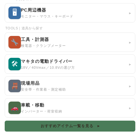
PC周辺機器
🖥
▸
モニター・マウス・キーボード
TOOLS｜道具から探す
工具・計測器
▸
検電器・クランプメーター
マキタの電動ドライバー
🛠
▸
18V／40Vmax／10.8Vの選び方
現場用品
▸
安全帯・作業着・測定補助
車載・移動
▸
インバーター・荷室収納
おすすめアイテム一覧を見る ▸