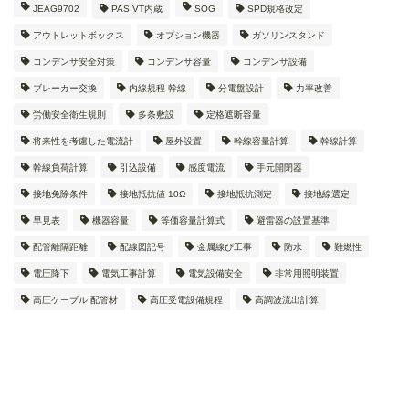
JEAG9702
PAS VT内蔵
SOG
SPD規格改定
アウトレットボックス
オプション機器
ガソリンスタンド
コンデンサ安全対策
コンデンサ容量
コンデンサ設備
ブレーカー交換
内線規程 幹線
分電盤設計
力率改善
労働安全衛生規則
多条敷設
定格遮断容量
将来性を考慮した電流計
屋外設置
幹線容量計算
幹線計算
幹線負荷計算
引込設備
感度電流
手元開閉器
接地免除条件
接地抵抗値 10Ω
接地抵抗測定
接地線選定
早見表
機器容量
等価容量計算式
避雷器の設置基準
配管離隔距離
配線図記号
金属線ぴ工事
防水
難燃性
電圧降下
電気工事計算
電気設備安全
非常用照明装置
高圧ケーブル 配管材
高圧受電設備規程
高調波流出計算