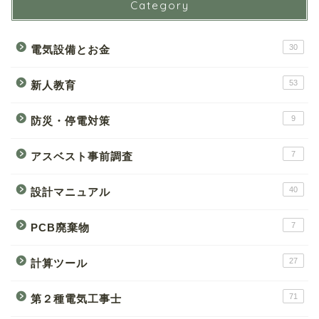
Category
30
電気設備とお金
53
新人教育
9
防災・停電対策
7
アスベスト事前調査
40
設計マニュアル
7
PCB廃棄物
27
計算ツール
71
第２種電気工事士