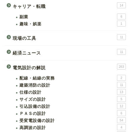
14
キャリア・転職
副業
6
趣味・娯楽
1
11
現場の工具
11
経済ニュース
263
電気設計の解説
配線・結線の実務
2
建築消防の設計
11
仕様の設計
13
サイズの設計
5
引込設備の設計
12
ＰＡＳの設計
6
受変電設備の設計
54
高調波の設計
4