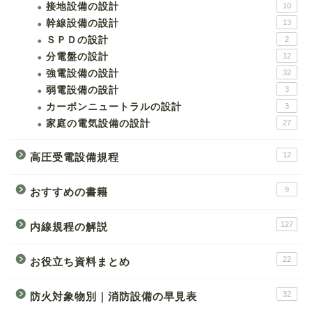
接地設備の設計
10
幹線設備の設計
13
ＳＰＤの設計
2
分電盤の設計
12
強電設備の設計
32
弱電設備の設計
3
カーボンニュートラルの設計
3
家庭の電気設備の設計
27
12
高圧受電設備規程
9
おすすめの書籍
127
内線規程の解説
22
お役立ち資料まとめ
32
防火対象物別｜消防設備の早見表