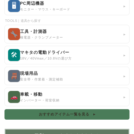
PC周辺機器
🖥
▸
モニター・マウス・キーボード
TOOLS｜道具から探す
工具・計測器
▸
検電器・クランプメーター
マキタの電動ドライバー
🛠
▸
18V／40Vmax／10.8Vの選び方
現場用品
▸
安全帯・作業着・測定補助
車載・移動
▸
インバーター・荷室収納
おすすめアイテム一覧を見る ▸