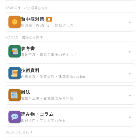
SEASON｜いま必要なもの
熱中症対策
夏
▸
空調服・WBGT計・冷却グッズ
BOOKS｜書籍から探す
参考書
▸
電験三種・電気工事士のテキスト
技術資料
▸
内線規程・受電規程・建築消防advice
雑誌
▸
電気と工事・新電気ほか月刊誌
読み物・コラム
▸
図解入門・マンガでわかる
DESK｜机まわり