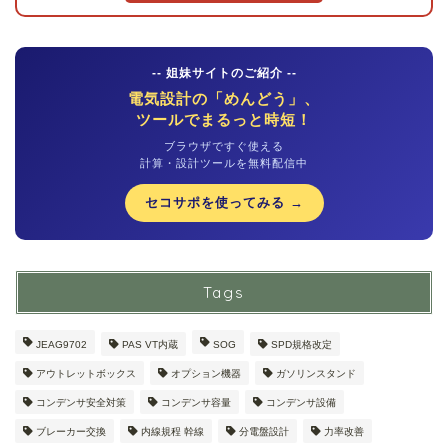
-- 姐妹サイトのご紹介 --
電気設計の「めんどう」、
ツールでまるっと時短！
ブラウザですぐ使える
計算・設計ツールを無料配信中
セコサポを使ってみる →
Tags
JEAG9702
PAS VT内蔵
SOG
SPD規格改定
アウトレットボックス
オプション機器
ガソリンスタンド
コンデンサ安全対策
コンデンサ容量
コンデンサ設備
ブレーカー交換
内線規程 幹線
分電盤設計
力率改善