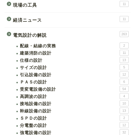
11
現場の工具
11
経済ニュース
263
電気設計の解説
配線・結線の実務
2
建築消防の設計
11
仕様の設計
13
サイズの設計
5
引込設備の設計
12
ＰＡＳの設計
6
受変電設備の設計
54
高調波の設計
4
接地設備の設計
10
幹線設備の設計
13
ＳＰＤの設計
2
分電盤の設計
12
強電設備の設計
32