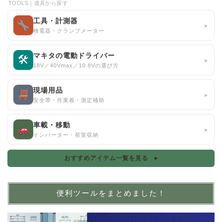
TOOLS｜道具から探す
工具・計測器
▸
検電器・クランプメーター
マキタの電動ドライバー
🛠
▸
18V／40Vmax／10.8Vの選び方
現場用品
▸
安全帯・作業着・測定補助
車載・移動
▸
インバーター・荷室収納
おすすめアイテム一覧を見る ▸
便利ツールをまとめました！