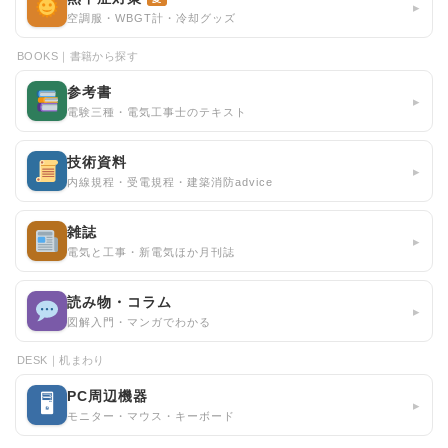
▸
空調服・WBGT計・冷却グッズ
BOOKS｜書籍から探す
参考書
▸
電験三種・電気工事士のテキスト
技術資料
▸
内線規程・受電規程・建築消防advice
雑誌
▸
電気と工事・新電気ほか月刊誌
読み物・コラム
▸
図解入門・マンガでわかる
DESK｜机まわり
PC周辺機器
🖥
▸
モニター・マウス・キーボード