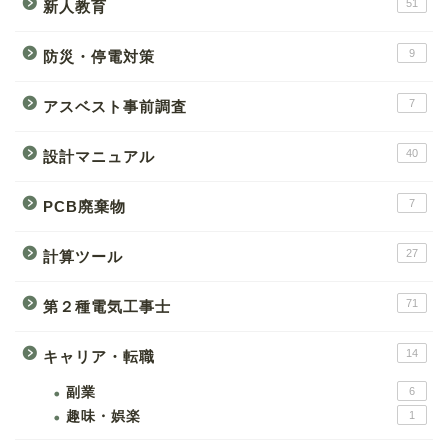
51
新人教育
9
防災・停電対策
7
アスベスト事前調査
40
設計マニュアル
7
PCB廃棄物
27
計算ツール
71
第２種電気工事士
14
キャリア・転職
副業
6
趣味・娯楽
1