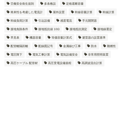
労働安全衛生規則
多条敷設
定格遮断容量
将来性を考慮した電流計
屋外設置
幹線容量計算
幹線計算
幹線負荷計算
引込設備
感度電流
手元開閉器
接地免除条件
接地抵抗値 10Ω
接地抵抗測定
接地線選定
早見表
機器容量
等価容量計算式
避雷器の設置基準
配管離隔距離
配線図記号
金属線ぴ工事
防水
難燃性
電圧降下
電気工事計算
電気設備安全
非常用照明装置
高圧ケーブル 配管材
高圧受電設備規程
高調波流出計算