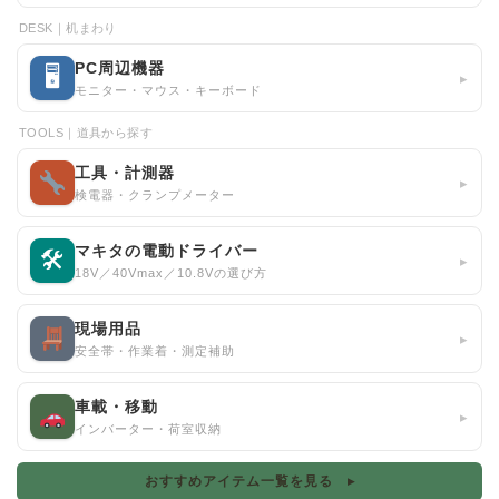
DESK｜机まわり
PC周辺機器
🖥
▸
モニター・マウス・キーボード
TOOLS｜道具から探す
工具・計測器
▸
検電器・クランプメーター
マキタの電動ドライバー
🛠
▸
18V／40Vmax／10.8Vの選び方
現場用品
▸
安全帯・作業着・測定補助
車載・移動
▸
インバーター・荷室収納
おすすめアイテム一覧を見る ▸