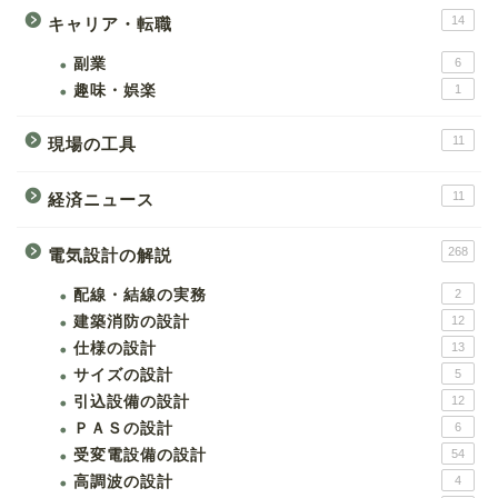
14
キャリア・転職
副業
6
趣味・娯楽
1
11
現場の工具
11
経済ニュース
268
電気設計の解説
配線・結線の実務
2
建築消防の設計
12
仕様の設計
13
サイズの設計
5
引込設備の設計
12
ＰＡＳの設計
6
受変電設備の設計
54
高調波の設計
4