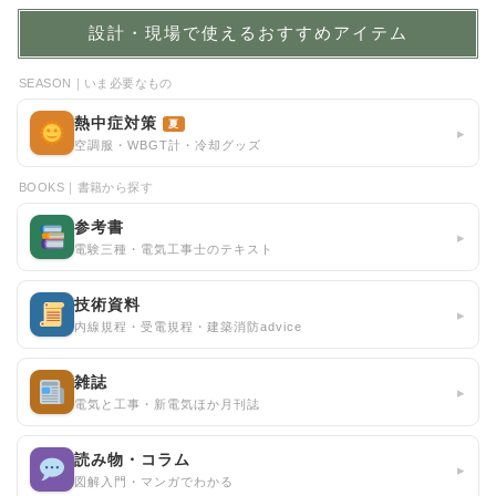
設計・現場で使えるおすすめアイテム
SEASON｜いま必要なもの
熱中症対策
夏
▸
空調服・WBGT計・冷却グッズ
BOOKS｜書籍から探す
参考書
▸
電験三種・電気工事士のテキスト
技術資料
▸
内線規程・受電規程・建築消防advice
雑誌
▸
電気と工事・新電気ほか月刊誌
読み物・コラム
▸
図解入門・マンガでわかる