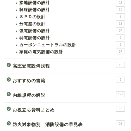
接地設備の設計
11
幹線設備の設計
13
ＳＰＤの設計
2
分電盤の設計
12
強電設備の設計
34
弱電設備の設計
6
カーボンニュートラルの設計
3
家庭の電気設備の設計
27
12
高圧受電設備規程
9
おすすめの書籍
127
内線規程の解説
22
お役立ち資料まとめ
32
防火対象物別｜消防設備の早見表