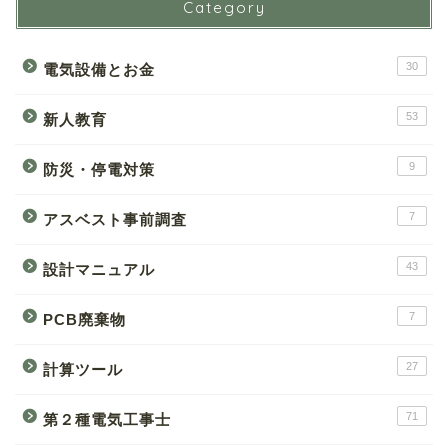
Category
30
電気設備とお金
53
新人教育
9
防災・停電対策
7
アスベスト事前調査
43
設計マニュアル
7
PCB廃棄物
27
計算ツール
71
第２種電気工事士