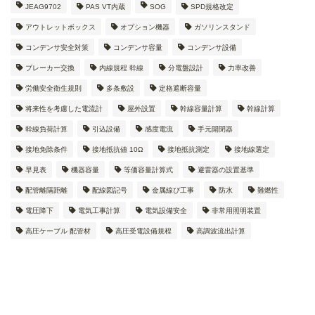
JEAG9702
PAS VT内蔵
SOG
SPD規格改定
アウトレットボックス
オプション機器
ガソリンスタンド
コンデンサ安全対策
コンデンサ容量
コンデンサ設備
ブレーカー交換
内線規程 幹線
分電盤設計
力率改善
労働安全衛生規則
多条敷設
定格遮断容量
将来性を考慮した電流計
屋外設置
幹線容量計算
幹線計算
幹線負荷計算
引込設備
感度電流
手元開閉器
接地免除条件
接地抵抗値 10Ω
接地抵抗測定
接地線選定
早見表
機器容量
等価容量計算式
避雷器の設置基準
配管離隔距離
配線図記号
金属線ぴ工事
防水
難燃性
電圧降下
電気工事計算
電気設備安全
非常用照明装置
高圧ケーブル 配管材
高圧受電設備規程
高調波流出計算