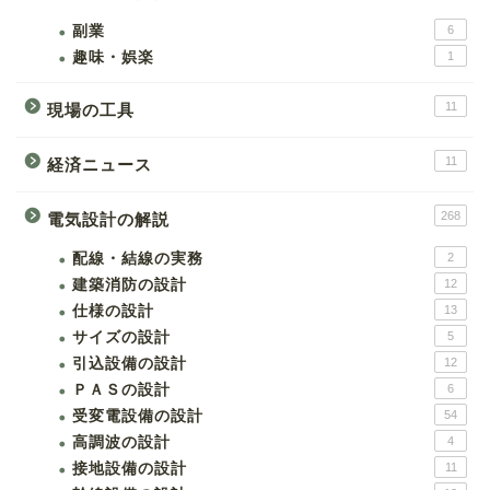
副業
6
趣味・娯楽
1
11
現場の工具
11
経済ニュース
268
電気設計の解説
配線・結線の実務
2
建築消防の設計
12
仕様の設計
13
サイズの設計
5
引込設備の設計
12
ＰＡＳの設計
6
受変電設備の設計
54
高調波の設計
4
接地設備の設計
11