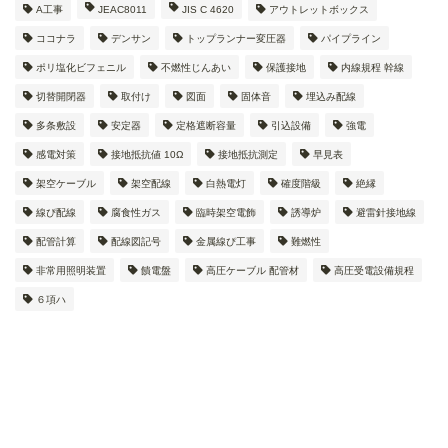
A工事
JEAC8011
JIS C 4620
アウトレットボックス
ココナラ
デンサン
トップランナー変圧器
パイプライン
ポリ塩化ビフェニル
不燃性じんあい
保護接地
内線規程 幹線
切替開閉器
取付け
図面
固体音
埋込み配線
多条敷設
安定器
定格遮断容量
引込設備
強電
感電対策
接地抵抗値 10Ω
接地抵抗測定
早見表
架空ケーブル
架空配線
白熱電灯
確度階級
絶縁
線ぴ配線
腐食性ガス
臨時架空電飾
誘導炉
避雷針接地線
配管計算
配線図記号
金属線ぴ工事
難燃性
非常用照明装置
饋電盤
高圧ケーブル 配管材
高圧受電設備規程
６項ハ