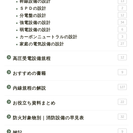
幹線設備の設計
13
ＳＰＤの設計
2
分電盤の設計
12
強電設備の設計
34
弱電設備の設計
6
カーボンニュートラルの設計
3
家庭の電気設備の設計
27
12
高圧受電設備規程
9
おすすめの書籍
127
内線規程の解説
22
お役立ち資料まとめ
32
防火対象物別｜消防設備の早見表
9
雑記