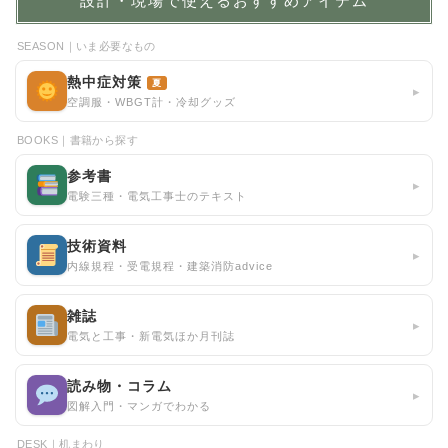
設計・現場で使えるおすすめアイテム
SEASON｜いま必要なもの
熱中症対策
夏
▸
空調服・WBGT計・冷却グッズ
BOOKS｜書籍から探す
参考書
▸
電験三種・電気工事士のテキスト
技術資料
▸
内線規程・受電規程・建築消防advice
雑誌
▸
電気と工事・新電気ほか月刊誌
読み物・コラム
▸
図解入門・マンガでわかる
DESK｜机まわり