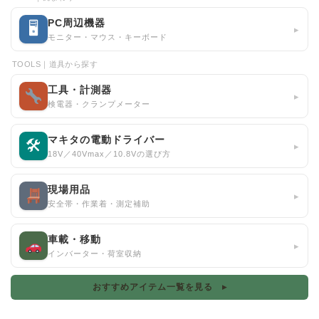
PC周辺機器
🖥
▸
モニター・マウス・キーボード
TOOLS｜道具から探す
工具・計測器
▸
検電器・クランプメーター
マキタの電動ドライバー
🛠
▸
18V／40Vmax／10.8Vの選び方
現場用品
▸
安全帯・作業着・測定補助
車載・移動
▸
インバーター・荷室収納
おすすめアイテム一覧を見る ▸