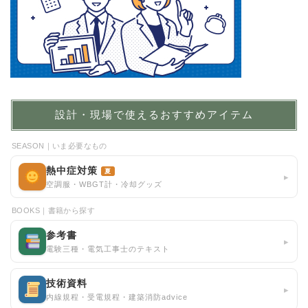
設計・現場で使えるおすすめアイテム
SEASON｜いま必要なもの
熱中症対策
夏
▸
空調服・WBGT計・冷却グッズ
BOOKS｜書籍から探す
参考書
▸
電験三種・電気工事士のテキスト
技術資料
▸
内線規程・受電規程・建築消防advice