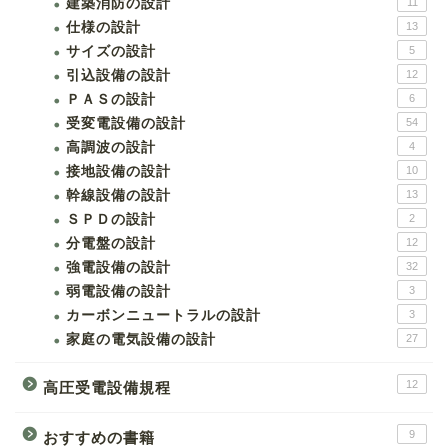
建築消防の設計
11
仕様の設計
13
サイズの設計
5
引込設備の設計
12
ＰＡＳの設計
6
受変電設備の設計
54
高調波の設計
4
接地設備の設計
10
幹線設備の設計
13
ＳＰＤの設計
2
分電盤の設計
12
強電設備の設計
32
弱電設備の設計
3
カーボンニュートラルの設計
3
家庭の電気設備の設計
27
12
高圧受電設備規程
9
おすすめの書籍