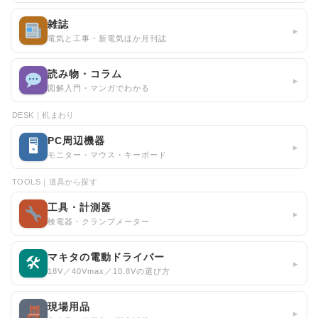
雑誌
▸
電気と工事・新電気ほか月刊誌
読み物・コラム
▸
図解入門・マンガでわかる
DESK｜机まわり
PC周辺機器
🖥
▸
モニター・マウス・キーボード
TOOLS｜道具から探す
工具・計測器
▸
検電器・クランプメーター
マキタの電動ドライバー
🛠
▸
18V／40Vmax／10.8Vの選び方
現場用品
▸