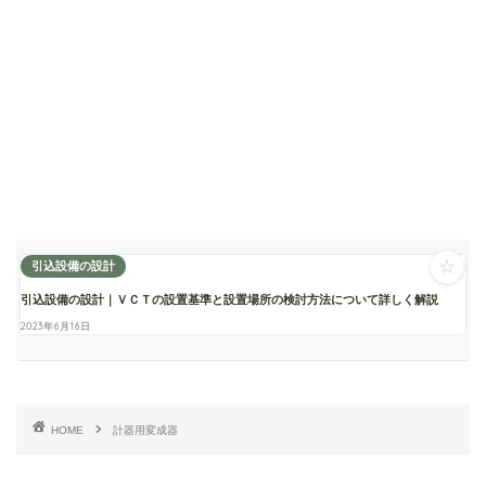
☆
引込設備の設計
引込設備の設計｜ＶＣＴの設置基準と設置場所の検討方法について詳しく解説
2023年6月16日
HOME
計器用変成器