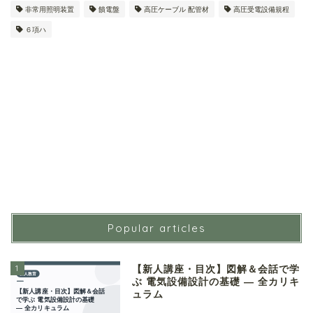
非常用照明装置
饋電盤
高圧ケーブル 配管材
高圧受電設備規程
６項ハ
Popular articles
1
【新人講座・目次】図解＆会話で学
ぶ 電気設備設計の基礎 ― 全カリキ
ュラム