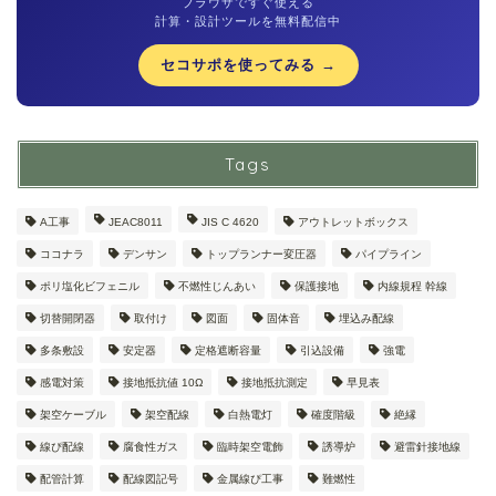
ブラウザですぐ使える
計算・設計ツールを無料配信中
セコサポを使ってみる →
Tags
A工事
JEAC8011
JIS C 4620
アウトレットボックス
ココナラ
デンサン
トップランナー変圧器
パイプライン
ポリ塩化ビフェニル
不燃性じんあい
保護接地
内線規程 幹線
切替開閉器
取付け
図面
固体音
埋込み配線
多条敷設
安定器
定格遮断容量
引込設備
強電
感電対策
接地抵抗値 10Ω
接地抵抗測定
早見表
架空ケーブル
架空配線
白熱電灯
確度階級
絶縁
線ぴ配線
腐食性ガス
臨時架空電飾
誘導炉
避雷針接地線
配管計算
配線図記号
金属線ぴ工事
難燃性