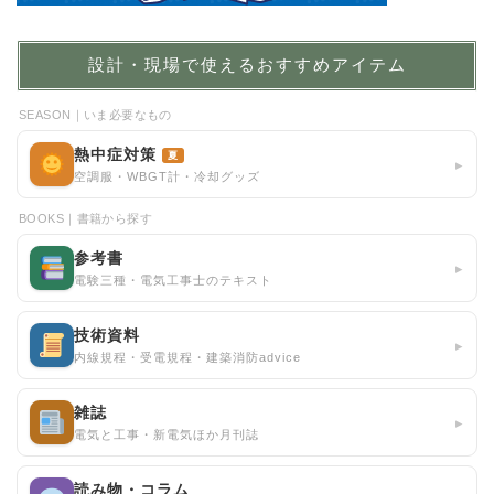
設計・現場で使えるおすすめアイテム
SEASON｜いま必要なもの
熱中症対策
夏
▸
空調服・WBGT計・冷却グッズ
BOOKS｜書籍から探す
参考書
▸
電験三種・電気工事士のテキスト
技術資料
▸
内線規程・受電規程・建築消防advice
雑誌
▸
電気と工事・新電気ほか月刊誌
読み物・コラム