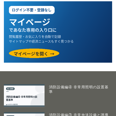
消防設備編④ 非常用照明の設置基
準
消防設備編③ 非常放送設備と誘導