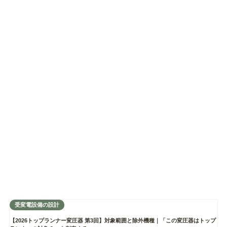
受変電設備の設計
【2026トップランナー変圧器 第3回】対象範囲と除外機種｜「この変圧器はトップ