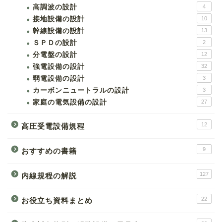
高調波の設計
4
接地設備の設計
10
幹線設備の設計
13
ＳＰＤの設計
2
分電盤の設計
12
強電設備の設計
32
弱電設備の設計
3
カーボンニュートラルの設計
3
家庭の電気設備の設計
27
12
高圧受電設備規程
9
おすすめの書籍
127
内線規程の解説
22
お役立ち資料まとめ