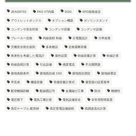
JEAG9702
PAS VT内蔵
SOG
SPD規格改定
アウトレットボックス
オプション機器
ガソリンスタンド
コンデンサ安全対策
コンデンサ容量
コンデンサ設備
ブレーカー交換
内線規程 幹線
分電盤設計
力率改善
労働安全衛生規則
多条敷設
定格遮断容量
将来性を考慮した電流計
屋外設置
幹線容量計算
幹線計算
幹線負荷計算
引込設備
感度電流
手元開閉器
接地免除条件
接地抵抗値 10Ω
接地抵抗測定
接地線選定
早見表
機器容量
等価容量計算式
避雷器の設置基準
配管離隔距離
配線図記号
金属線ぴ工事
防水
難燃性
電圧降下
電気工事計算
電気設備安全
非常用照明装置
高圧ケーブル 配管材
高圧受電設備規程
高調波流出計算