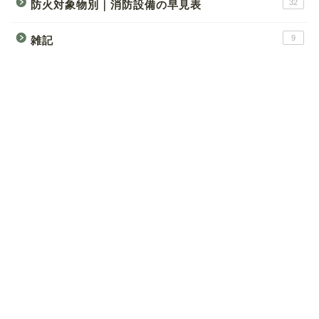
32
防火対象物別｜消防設備の早見表
9
雑記