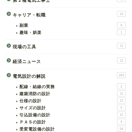
第２種電気工事士
14
キャリア・転職
副業
6
趣味・娯楽
1
11
現場の工具
11
経済ニュース
263
電気設計の解説
配線・結線の実務
2
建築消防の設計
11
仕様の設計
13
サイズの設計
5
引込設備の設計
12
ＰＡＳの設計
6
受変電設備の設計
54