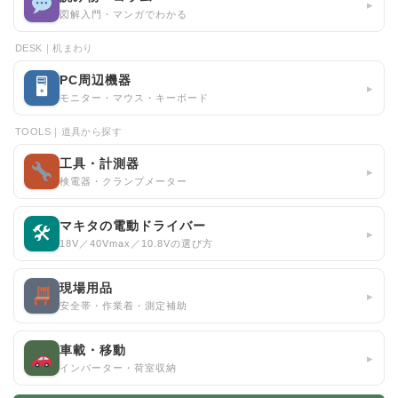
▸
図解入門・マンガでわかる
DESK｜机まわり
PC周辺機器
🖥
▸
モニター・マウス・キーボード
TOOLS｜道具から探す
工具・計測器
▸
検電器・クランプメーター
マキタの電動ドライバー
🛠
▸
18V／40Vmax／10.8Vの選び方
現場用品
▸
安全帯・作業着・測定補助
車載・移動
▸
インバーター・荷室収納