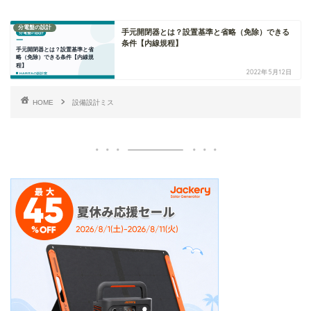
分電盤の設計
手元開閉器とは？設置基準と省略（免除）できる
条件【内線規程】
2022年5月12日
HOME
設備設計ミス