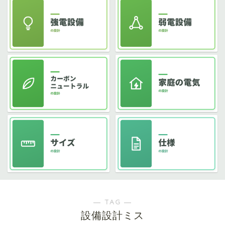
― TAG ―
設備設計ミス