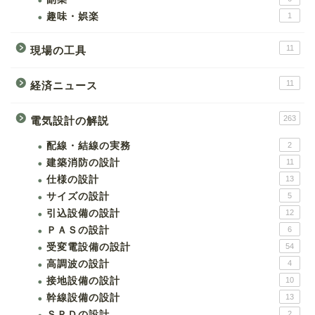
趣味・娯楽
1
11
現場の工具
11
経済ニュース
263
電気設計の解説
配線・結線の実務
2
建築消防の設計
11
仕様の設計
13
サイズの設計
5
引込設備の設計
12
ＰＡＳの設計
6
受変電設備の設計
54
高調波の設計
4
接地設備の設計
10
幹線設備の設計
13
ＳＰＤの設計
2