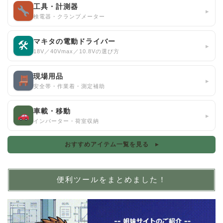
工具・計測器
▸
検電器・クランプメーター
マキタの電動ドライバー
🛠
▸
18V／40Vmax／10.8Vの選び方
現場用品
▸
安全帯・作業着・測定補助
車載・移動
▸
インバーター・荷室収納
おすすめアイテム一覧を見る ▸
便利ツールをまとめました！