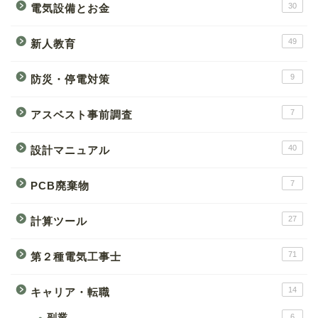
30
電気設備とお金
49
新人教育
9
防災・停電対策
7
アスベスト事前調査
40
設計マニュアル
7
PCB廃棄物
27
計算ツール
71
第２種電気工事士
14
キャリア・転職
副業
6