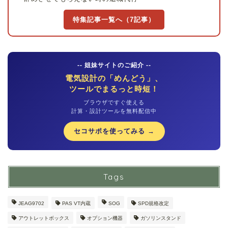
特集記事一覧へ（7記事）
-- 姐妹サイトのご紹介 --
電気設計の「めんどう」、
ツールでまるっと時短！
ブラウザですぐ使える
計算・設計ツールを無料配信中
セコサポを使ってみる →
Tags
JEAG9702
PAS VT内蔵
SOG
SPD規格改定
アウトレットボックス
オプション機器
ガソリンスタンド