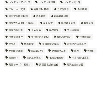
コンデンサ安全対策
コンデンサ容量
コンデンサ設備
ブレーカー交換
内線規程 幹線
分電盤設計
力率改善
労働安全衛生規則
多条敷設
定格遮断容量
将来性を考慮した電流計
屋外設置
幹線容量計算
幹線計算
幹線負荷計算
引込設備
感度電流
手元開閉器
接地免除条件
接地抵抗値 10Ω
接地抵抗測定
接地線選定
早見表
機器容量
等価容量計算式
避雷器の設置基準
配管離隔距離
配線図記号
金属線ぴ工事
防水
難燃性
電圧降下
電気工事計算
電気設備安全
非常用照明装置
高圧ケーブル 配管材
高圧受電設備規程
高調波流出計算