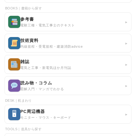
BOOKS｜書籍から探す
参考書
▸
電験三種・電気工事士のテキスト
技術資料
▸
内線規程・受電規程・建築消防advice
雑誌
▸
電気と工事・新電気ほか月刊誌
読み物・コラム
▸
図解入門・マンガでわかる
DESK｜机まわり
PC周辺機器
🖥
▸
モニター・マウス・キーボード
TOOLS｜道具から探す