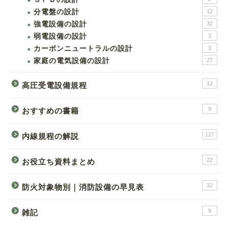
分電盤の設計
12
強電設備の設計
32
弱電設備の設計
3
カーボンニュートラルの設計
3
家庭の電気設備の設計
27
12
高圧受電設備規程
9
おすすめの書籍
127
内線規程の解説
22
お役立ち資料まとめ
32
防火対象物別｜消防設備の早見表
9
雑記