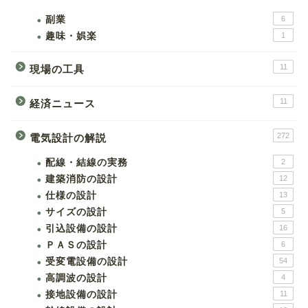
副業
6
趣味・娯楽
1
11
現場の工具
11
経済ニュース
272
電気設計の解説
配線・結線の実務
2
建築消防の設計
12
仕様の設計
13
サイズの設計
5
引込設備の設計
16
ＰＡＳの設計
6
受変電設備の設計
54
高調波の設計
4
接地設備の設計
11