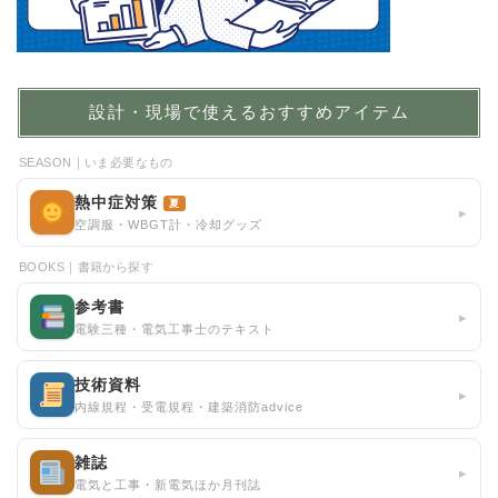
設計・現場で使えるおすすめアイテム
SEASON｜いま必要なもの
熱中症対策
夏
▸
空調服・WBGT計・冷却グッズ
BOOKS｜書籍から探す
参考書
▸
電験三種・電気工事士のテキスト
技術資料
▸
内線規程・受電規程・建築消防advice
雑誌
▸
電気と工事・新電気ほか月刊誌