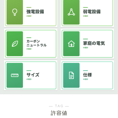
― TAG ―
許容値