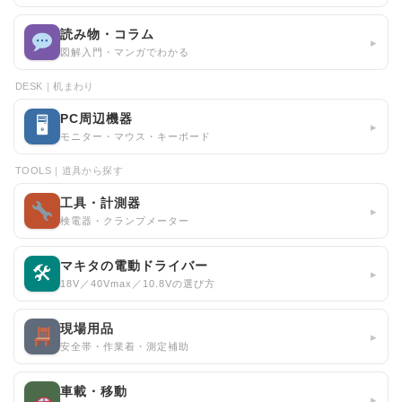
読み物・コラム
▸
図解入門・マンガでわかる
DESK｜机まわり
PC周辺機器
🖥
▸
モニター・マウス・キーボード
TOOLS｜道具から探す
工具・計測器
▸
検電器・クランプメーター
マキタの電動ドライバー
🛠
▸
18V／40Vmax／10.8Vの選び方
現場用品
▸
安全帯・作業着・測定補助
車載・移動
▸