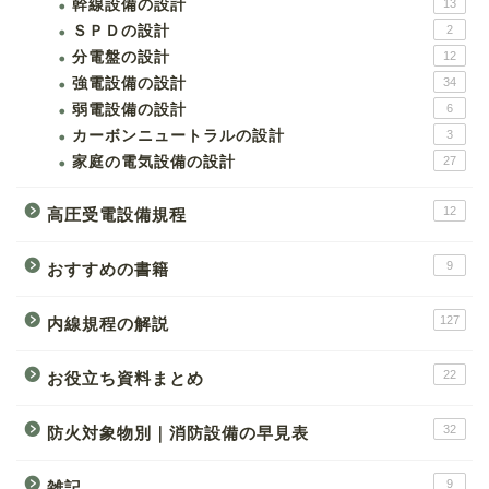
幹線設備の設計
13
ＳＰＤの設計
2
分電盤の設計
12
強電設備の設計
34
弱電設備の設計
6
カーボンニュートラルの設計
3
家庭の電気設備の設計
27
12
高圧受電設備規程
9
おすすめの書籍
127
内線規程の解説
22
お役立ち資料まとめ
32
防火対象物別｜消防設備の早見表
9
雑記