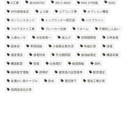
A工事
JEAG9702
JIS C 4620
PAS VT内蔵
SOG
SPD規格改定
より線
エアコン工事
オプション機器
ガソリンスタンド
トップランナー変圧器
パイプライン
フロアダクト工事
ブレーカー交換
リネーム
不燃性じんあい
人感センサ
令別表第一
値上げ
切替開閉器
力率改善
固体音
専用回線
小規模企業共済
幹線計算
強電
感度電流
感電対策
手元開閉器
接地線選定
機器容量
機器配置
現場
白熱電灯
確度階級
節約
臨時架空電飾
誘導炉
避雷器の設置基準
配管選定
金属がい装ケーブル
防水
電圧降下
電気工事計算
高調波流出計算