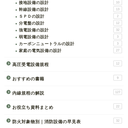
接地設備の設計
10
幹線設備の設計
13
ＳＰＤの設計
2
分電盤の設計
12
強電設備の設計
32
弱電設備の設計
3
カーボンニュートラルの設計
3
家庭の電気設備の設計
27
12
高圧受電設備規程
9
おすすめの書籍
127
内線規程の解説
22
お役立ち資料まとめ
32
防火対象物別｜消防設備の早見表