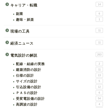
14
キャリア・転職
副業
6
趣味・娯楽
1
11
現場の工具
11
経済ニュース
263
電気設計の解説
配線・結線の実務
2
建築消防の設計
11
仕様の設計
13
サイズの設計
5
引込設備の設計
12
ＰＡＳの設計
6
受変電設備の設計
54
高調波の設計
4