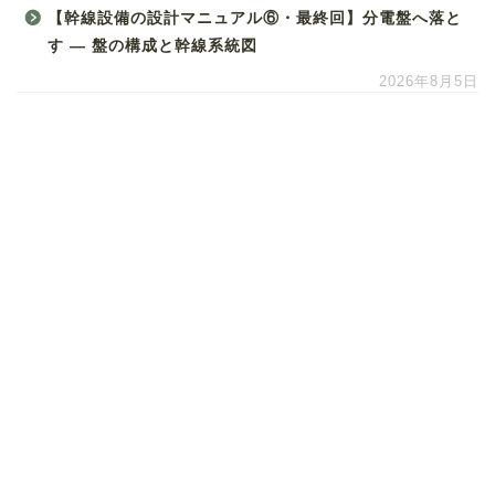
【幹線設備の設計マニュアル⑥・最終回】分電盤へ落と
す ― 盤の構成と幹線系統図
2026年8月5日