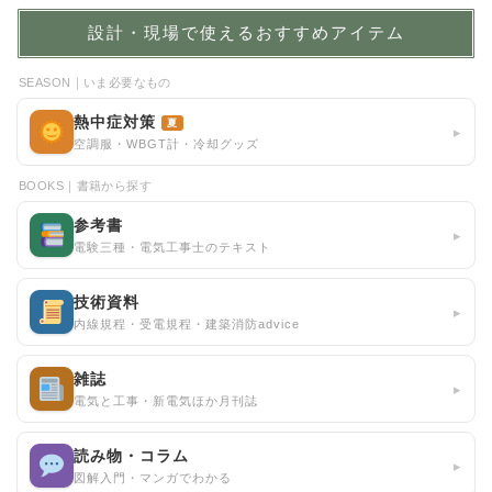
設計・現場で使えるおすすめアイテム
SEASON｜いま必要なもの
熱中症対策
夏
▸
空調服・WBGT計・冷却グッズ
BOOKS｜書籍から探す
参考書
▸
電験三種・電気工事士のテキスト
技術資料
▸
内線規程・受電規程・建築消防advice
雑誌
▸
電気と工事・新電気ほか月刊誌
読み物・コラム
▸
図解入門・マンガでわかる