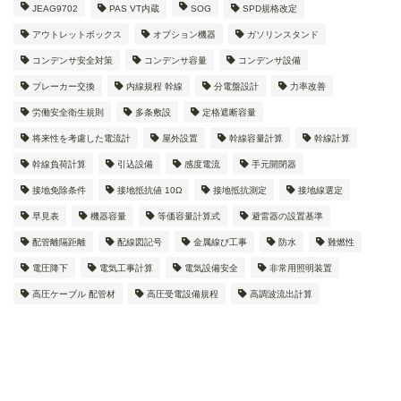
JEAG9702
PAS VT内蔵
SOG
SPD規格改定
アウトレットボックス
オプション機器
ガソリンスタンド
コンデンサ安全対策
コンデンサ容量
コンデンサ設備
ブレーカー交換
内線規程 幹線
分電盤設計
力率改善
労働安全衛生規則
多条敷設
定格遮断容量
将来性を考慮した電流計
屋外設置
幹線容量計算
幹線計算
幹線負荷計算
引込設備
感度電流
手元開閉器
接地免除条件
接地抵抗値 10Ω
接地抵抗測定
接地線選定
早見表
機器容量
等価容量計算式
避雷器の設置基準
配管離隔距離
配線図記号
金属線ぴ工事
防水
難燃性
電圧降下
電気工事計算
電気設備安全
非常用照明装置
高圧ケーブル 配管材
高圧受電設備規程
高調波流出計算