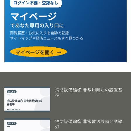
消防設備編④ 非常用照明の設置基
準
消防設備編③ 非常放送設備と誘導
灯