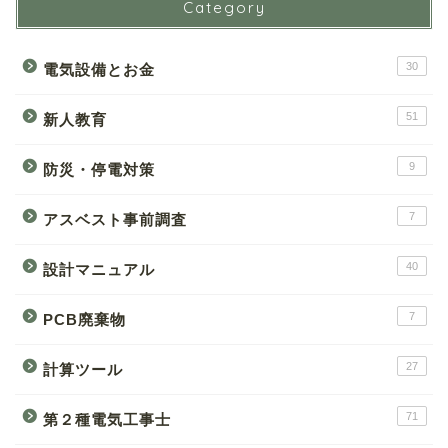
Category
30
電気設備とお金
51
新人教育
9
防災・停電対策
7
アスベスト事前調査
40
設計マニュアル
7
PCB廃棄物
27
計算ツール
71
第２種電気工事士