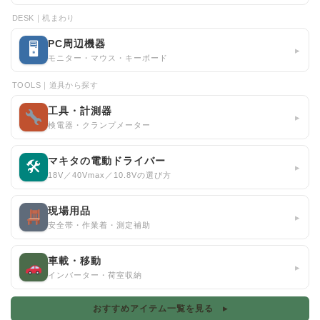
DESK｜机まわり
PC周辺機器
🖥
▸
モニター・マウス・キーボード
TOOLS｜道具から探す
工具・計測器
▸
検電器・クランプメーター
マキタの電動ドライバー
🛠
▸
18V／40Vmax／10.8Vの選び方
現場用品
▸
安全帯・作業着・測定補助
車載・移動
▸
インバーター・荷室収納
おすすめアイテム一覧を見る ▸