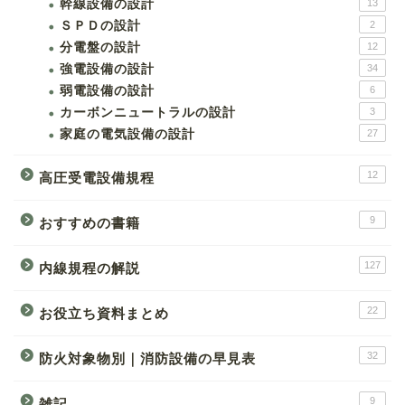
幹線設備の設計
13
ＳＰＤの設計
2
分電盤の設計
12
強電設備の設計
34
弱電設備の設計
6
カーボンニュートラルの設計
3
家庭の電気設備の設計
27
12
高圧受電設備規程
9
おすすめの書籍
127
内線規程の解説
22
お役立ち資料まとめ
32
防火対象物別｜消防設備の早見表
9
雑記