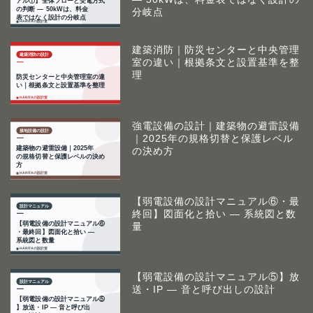
分岐点
建築消防｜防災センターと中央管理
室の違い｜根拠条文と設置基準を整
理
強電設備の設計｜建築物の避雷設備
｜2025年の規格切替と保護レベル
の決め方
【弱電設備の設計マニュアル⑥・最
終回】図面化と拾い ― 系統図と数
量
【弱電設備の設計マニュアル⑤】放
送・IP ― 音と呼び出しの設計