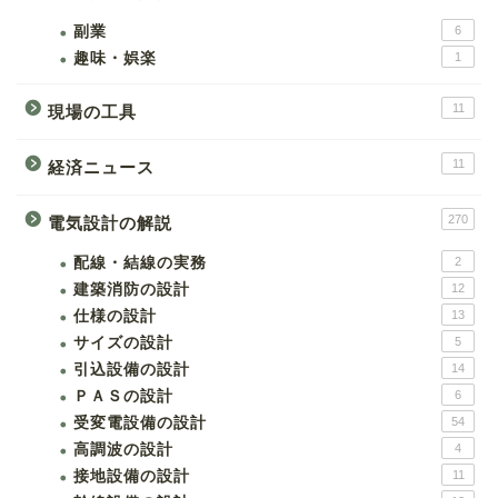
副業
6
趣味・娯楽
1
11
現場の工具
11
経済ニュース
270
電気設計の解説
配線・結線の実務
2
建築消防の設計
12
仕様の設計
13
サイズの設計
5
引込設備の設計
14
ＰＡＳの設計
6
受変電設備の設計
54
高調波の設計
4
接地設備の設計
11