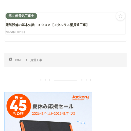
☆
第２種電気工事士
電気設備の基本知識 ＃０３２【メタルラス壁貫通工事】
2025年8月28日
HOME
貫通工事