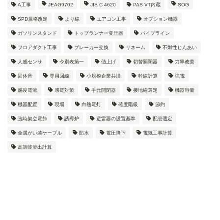
A工事
JEAG9702
JIS C 4620
PAS VT内蔵
SOG
SPD規格改定
より線
エアコン工事
オプション機器
ガソリンスタンド
トップランナー変圧器
パイプライン
フロアダクト工事
ブレーカー交換
リネーム
不燃性じんあい
人感センサ
令別表第一
値上げ
切替開閉器
力率改善
固体音
専用回線
小規模企業共済
幹線計算
強電
感度電流
感電対策
手元開閉器
接地線選定
機器容量
機器配置
現場
白熱電灯
確度階級
節約
臨時架空電飾
誘導炉
避雷器の設置基準
配管選定
金属がい装ケーブル
防水
電圧降下
電気工事計算
高調波流出計算