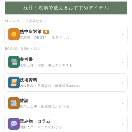
設計・現場で使えるおすすめアイテム
SEASON｜いま必要なもの
熱中症対策
夏
▸
空調服・WBGT計・冷却グッズ
BOOKS｜書籍から探す
参考書
▸
電験三種・電気工事士のテキスト
技術資料
▸
内線規程・受電規程・建築消防advice
雑誌
▸
電気と工事・新電気ほか月刊誌
読み物・コラム
▸
図解入門・マンガでわかる