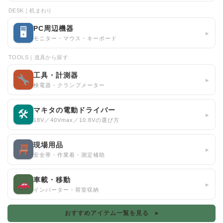
DESK｜机まわり
PC周辺機器
🖥
▸
モニター・マウス・キーボード
TOOLS｜道具から探す
工具・計測器
▸
検電器・クランプメーター
マキタの電動ドライバー
🛠
▸
18V／40Vmax／10.8Vの選び方
現場用品
▸
安全帯・作業着・測定補助
車載・移動
▸
インバーター・荷室収納
おすすめアイテム一覧を見る ▸