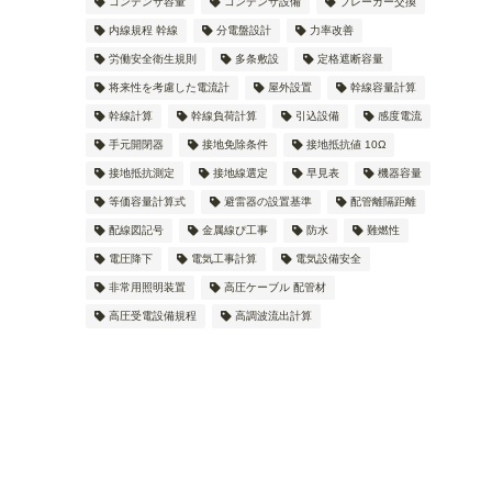
コンデンサ容量
コンデンサ設備
ブレーカー交換
内線規程 幹線
分電盤設計
力率改善
労働安全衛生規則
多条敷設
定格遮断容量
将来性を考慮した電流計
屋外設置
幹線容量計算
幹線計算
幹線負荷計算
引込設備
感度電流
手元開閉器
接地免除条件
接地抵抗値 10Ω
接地抵抗測定
接地線選定
早見表
機器容量
等価容量計算式
避雷器の設置基準
配管離隔距離
配線図記号
金属線ぴ工事
防水
難燃性
電圧降下
電気工事計算
電気設備安全
非常用照明装置
高圧ケーブル 配管材
高圧受電設備規程
高調波流出計算