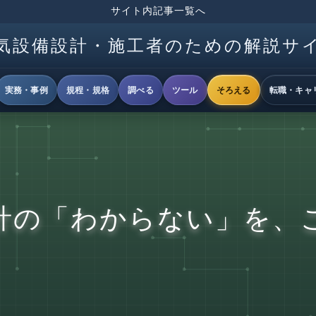
サイト内記事一覧へ
気設備設計・施工者のための解説サ
実務・事例
規程・規格
調べる
ツール
そろえる
転職・キャ
計の「わからない」を、