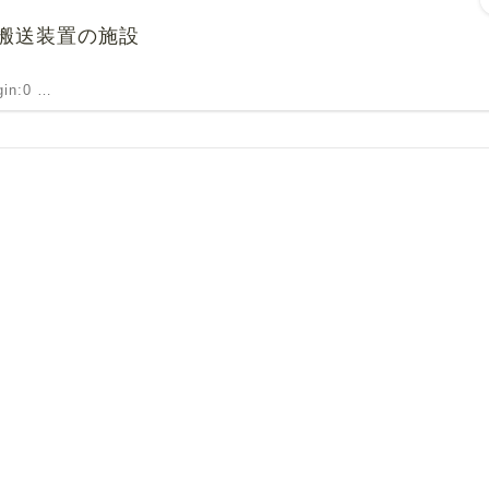
搬送装置の施設
rgin:0 …