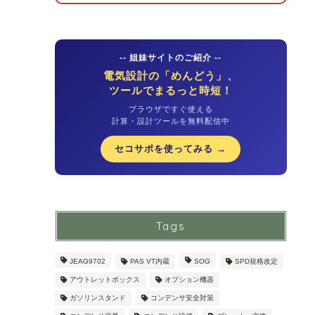
-- 姐妹サイトのご紹介 --
電気設計の「めんどう」、
ツールでまるっと時短！
ブラウザですぐ使える
計算・設計ツールを無料配信中
セコサポを使ってみる →
Tags
JEAG9702
PAS VT内蔵
SOG
SPD規格改定
アウトレットボックス
オプション機器
ガソリンスタンド
コンデンサ安全対策