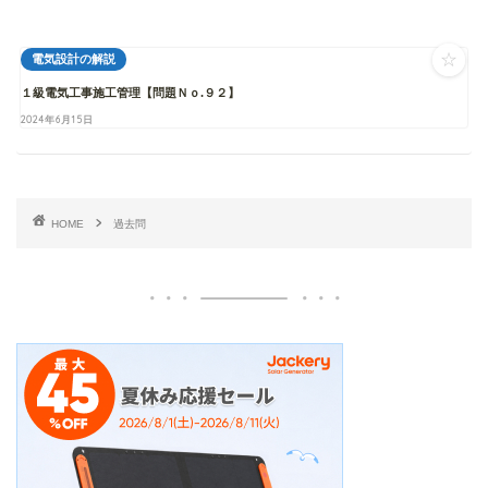
☆
電気設計の解説
１級電気工事施工管理【問題Ｎｏ.９２】
2024年6月15日
HOME
過去問