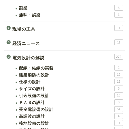
副業
6
趣味・娯楽
1
11
現場の工具
11
経済ニュース
272
電気設計の解説
配線・結線の実務
2
建築消防の設計
12
仕様の設計
13
サイズの設計
5
引込設備の設計
16
ＰＡＳの設計
6
受変電設備の設計
54
高調波の設計
4
接地設備の設計
11