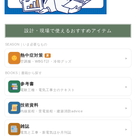
設計・現場で使えるおすすめアイテム
SEASON｜いま必要なもの
熱中症対策
夏
▸
空調服・WBGT計・冷却グッズ
BOOKS｜書籍から探す
参考書
▸
電験三種・電気工事士のテキスト
技術資料
▸
内線規程・受電規程・建築消防advice
雑誌
▸
電気と工事・新電気ほか月刊誌