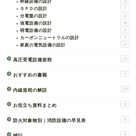
幹線設備の設計
13
ＳＰＤの設計
2
分電盤の設計
12
強電設備の設計
34
弱電設備の設計
6
カーボンニュートラルの設計
3
家庭の電気設備の設計
27
12
高圧受電設備規程
9
おすすめの書籍
127
内線規程の解説
22
お役立ち資料まとめ
32
防火対象物別｜消防設備の早見表
9
雑記