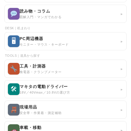
読み物・コラム
▸
図解入門・マンガでわかる
DESK｜机まわり
PC周辺機器
🖥
▸
モニター・マウス・キーボード
TOOLS｜道具から探す
工具・計測器
▸
検電器・クランプメーター
マキタの電動ドライバー
🛠
▸
18V／40Vmax／10.8Vの選び方
現場用品
▸
安全帯・作業着・測定補助
車載・移動
▸