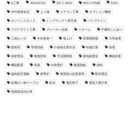
A工事
JEAG9702
JIS C 4620
PAS VT内蔵
SOG
SPD規格改定
より線
エアコン工事
オプション機器
ガソリンスタンド
トップランナー変圧器
パイプライン
フロアダクト工事
ブレーカー交換
リネーム
不燃性じんあい
人感センサ
令別表第一
値上げ
切替開閉器
力率改善
固体音
専用回線
小規模企業共済
幹線計算
強電
感度電流
感電対策
手元開閉器
接地線選定
機器容量
機器配置
現場
白熱電灯
確度階級
節約
臨時架空電飾
誘導炉
避雷器の設置基準
配管選定
金属がい装ケーブル
防水
電圧降下
電気工事計算
高調波流出計算