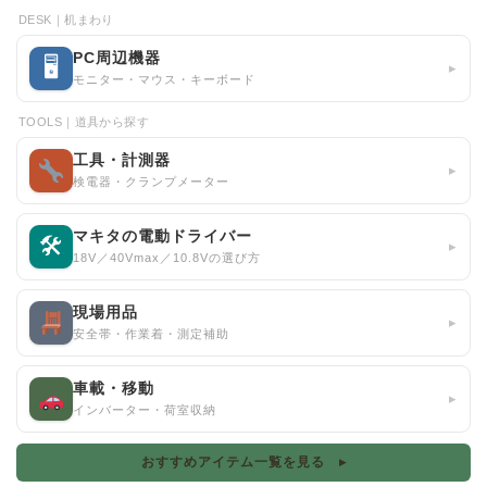
DESK｜机まわり
PC周辺機器
🖥
▸
モニター・マウス・キーボード
TOOLS｜道具から探す
工具・計測器
▸
検電器・クランプメーター
マキタの電動ドライバー
🛠
▸
18V／40Vmax／10.8Vの選び方
現場用品
▸
安全帯・作業着・測定補助
車載・移動
▸
インバーター・荷室収納
おすすめアイテム一覧を見る ▸