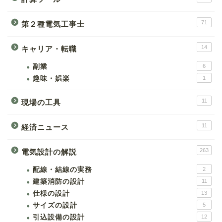
71
第２種電気工事士
14
キャリア・転職
副業
6
趣味・娯楽
1
11
現場の工具
11
経済ニュース
263
電気設計の解説
配線・結線の実務
2
建築消防の設計
11
仕様の設計
13
サイズの設計
5
引込設備の設計
12