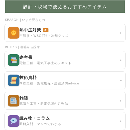
設計・現場で使えるおすすめアイテム
SEASON｜いま必要なもの
熱中症対策
夏
▸
空調服・WBGT計・冷却グッズ
BOOKS｜書籍から探す
参考書
▸
電験三種・電気工事士のテキスト
技術資料
▸
内線規程・受電規程・建築消防advice
雑誌
▸
電気と工事・新電気ほか月刊誌
読み物・コラム
▸
図解入門・マンガでわかる