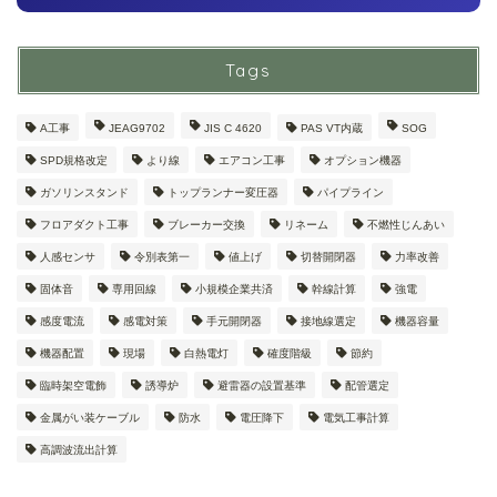
Tags
A工事
JEAG9702
JIS C 4620
PAS VT内蔵
SOG
SPD規格改定
より線
エアコン工事
オプション機器
ガソリンスタンド
トップランナー変圧器
パイプライン
フロアダクト工事
ブレーカー交換
リネーム
不燃性じんあい
人感センサ
令別表第一
値上げ
切替開閉器
力率改善
固体音
専用回線
小規模企業共済
幹線計算
強電
感度電流
感電対策
手元開閉器
接地線選定
機器容量
機器配置
現場
白熱電灯
確度階級
節約
臨時架空電飾
誘導炉
避雷器の設置基準
配管選定
金属がい装ケーブル
防水
電圧降下
電気工事計算
高調波流出計算