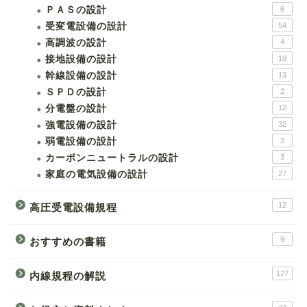
ＰＡＳの設計
6
受変電設備の設計
54
高調波の設計
4
接地設備の設計
10
幹線設備の設計
13
ＳＰＤの設計
2
分電盤の設計
12
強電設備の設計
32
弱電設備の設計
3
カーボンニュートラルの設計
3
家庭の電気設備の設計
27
12
高圧受電設備規程
9
おすすめの書籍
127
内線規程の解説