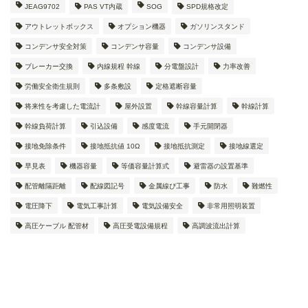
JEAG9702
PAS VT内蔵
SOG
SPD規格改定
アウトレットボックス
オプション機器
ガソリンスタンド
コンデンサ安全対策
コンデンサ容量
コンデンサ設備
ブレーカー交換
内線規程 幹線
分電盤設計
力率改善
労働安全衛生規則
多条敷設
定格遮断容量
将来性を考慮した電流計
屋外設置
幹線容量計算
幹線計算
幹線負荷計算
引込設備
感度電流
手元開閉器
接地免除条件
接地抵抗値 10Ω
接地抵抗測定
接地線選定
早見表
機器容量
等価容量計算式
避雷器の設置基準
配管離隔距離
配線図記号
金属線ぴ工事
防水
難燃性
電圧降下
電気工事計算
電気設備安全
非常用照明装置
高圧ケーブル 配管材
高圧受電設備規程
高調波流出計算