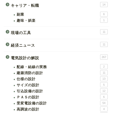
14
キャリア・転職
副業
6
趣味・娯楽
1
11
現場の工具
11
経済ニュース
267
電気設計の解説
配線・結線の実務
2
建築消防の設計
11
仕様の設計
13
サイズの設計
5
引込設備の設計
12
ＰＡＳの設計
6
受変電設備の設計
54
高調波の設計
4