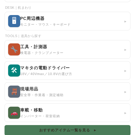
DESK｜机まわり
PC周辺機器
🖥
▸
モニター・マウス・キーボード
TOOLS｜道具から探す
工具・計測器
▸
検電器・クランプメーター
マキタの電動ドライバー
🛠
▸
18V／40Vmax／10.8Vの選び方
現場用品
▸
安全帯・作業着・測定補助
車載・移動
▸
インバーター・荷室収納
おすすめアイテム一覧を見る ▸