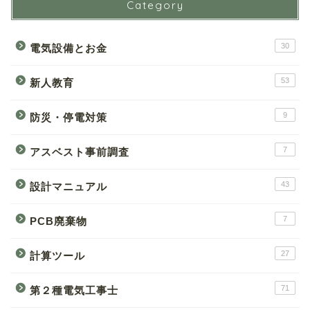
Category
30
電気設備とお金
53
新人教育
9
防災・停電対策
7
アスベスト事前調査
43
設計マニュアル
7
PCB廃棄物
27
計算ツール
71
第２種電気工事士