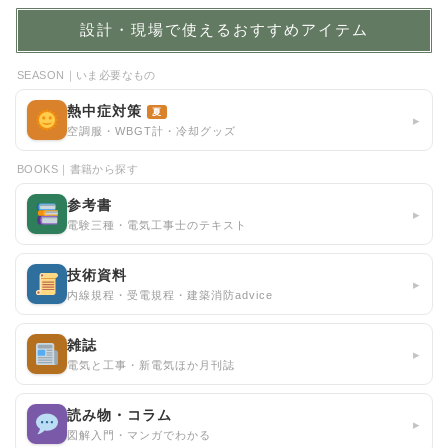
設計・現場で使えるおすすめアイテム
SEASON｜いま必要なもの
熱中症対策
夏
▸
空調服・WBGT計・冷却グッズ
BOOKS｜書籍から探す
参考書
▸
電験三種・電気工事士のテキスト
技術資料
▸
内線規程・受電規程・建築消防advice
雑誌
▸
電気と工事・新電気ほか月刊誌
読み物・コラム
▸
図解入門・マンガでわかる