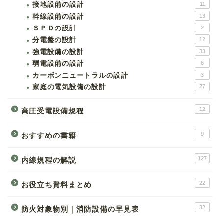
接地設備の設計
11
幹線設備の設計
13
ＳＰＤの設計
2
分電盤の設計
12
強電設備の設計
33
弱電設備の設計
6
カーボンニュートラルの設計
3
家庭の電気設備の設計
27
12
高圧受電設備規程
9
おすすめの書籍
127
内線規程の解説
22
お役立ち資料まとめ
32
防火対象物別｜消防設備の早見表