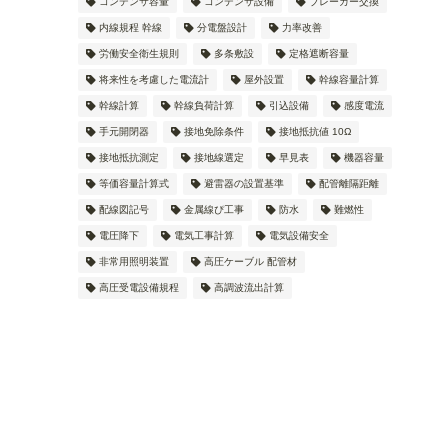
コンデンサ容量
コンデンサ設備
ブレーカー交換
内線規程 幹線
分電盤設計
力率改善
労働安全衛生規則
多条敷設
定格遮断容量
将来性を考慮した電流計
屋外設置
幹線容量計算
幹線計算
幹線負荷計算
引込設備
感度電流
手元開閉器
接地免除条件
接地抵抗値 10Ω
接地抵抗測定
接地線選定
早見表
機器容量
等価容量計算式
避雷器の設置基準
配管離隔距離
配線図記号
金属線ぴ工事
防水
難燃性
電圧降下
電気工事計算
電気設備安全
非常用照明装置
高圧ケーブル 配管材
高圧受電設備規程
高調波流出計算