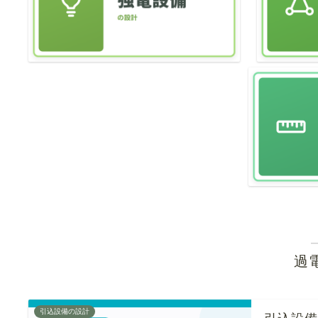
過
引込設備の設計