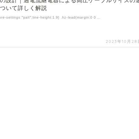
備の設計｜過電流継電器による高圧ケーブルサイズの
について詳しく解説
ure-settings:"palt";line-height:1.9} .hz-lead{margin:0 0 …
2023年10月28