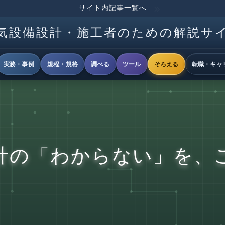
サイト内記事一覧へ
気設備設計・施工者のための解説サ
実務・事例
規程・規格
調べる
ツール
そろえる
転職・キャ
計の「わからない」を、