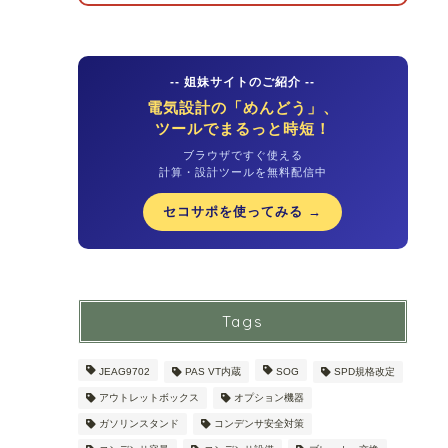
-- 姐妹サイトのご紹介 --
電気設計の「めんどう」、
ツールでまるっと時短！
ブラウザですぐ使える
計算・設計ツールを無料配信中
セコサポを使ってみる →
Tags
JEAG9702
PAS VT内蔵
SOG
SPD規格改定
アウトレットボックス
オプション機器
ガソリンスタンド
コンデンサ安全対策