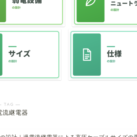
― TAG ―
電流継電器