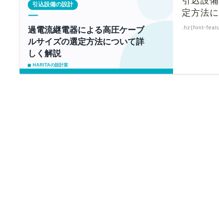
引込設
定方法
.hz{font-feat