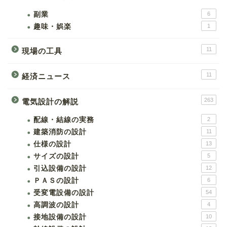
副業
6
趣味・娯楽
1
11
現場の工具
11
経済ニュース
263
電気設計の解説
配線・結線の実務
2
建築消防の設計
11
仕様の設計
13
サイズの設計
5
引込設備の設計
12
ＰＡＳの設計
6
受変電設備の設計
54
高調波の設計
4
接地設備の設計
10