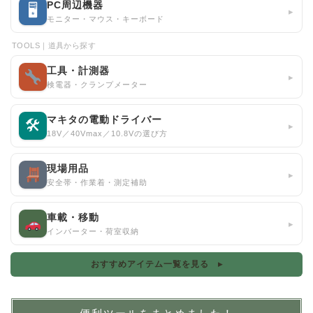
PC周辺機器
🖥
▸
モニター・マウス・キーボード
TOOLS｜道具から探す
工具・計測器
▸
検電器・クランプメーター
マキタの電動ドライバー
🛠
▸
18V／40Vmax／10.8Vの選び方
現場用品
▸
安全帯・作業着・測定補助
車載・移動
▸
インバーター・荷室収納
おすすめアイテム一覧を見る ▸