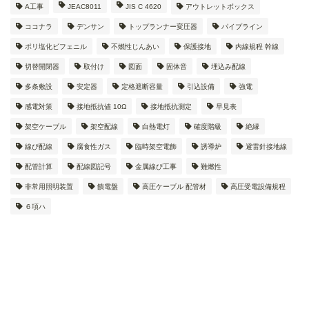
A工事
JEAC8011
JIS C 4620
アウトレットボックス
ココナラ
デンサン
トップランナー変圧器
パイプライン
ポリ塩化ビフェニル
不燃性じんあい
保護接地
内線規程 幹線
切替開閉器
取付け
図面
固体音
埋込み配線
多条敷設
安定器
定格遮断容量
引込設備
強電
感電対策
接地抵抗値 10Ω
接地抵抗測定
早見表
架空ケーブル
架空配線
白熱電灯
確度階級
絶縁
線ぴ配線
腐食性ガス
臨時架空電飾
誘導炉
避雷針接地線
配管計算
配線図記号
金属線ぴ工事
難燃性
非常用照明装置
饋電盤
高圧ケーブル 配管材
高圧受電設備規程
６項ハ