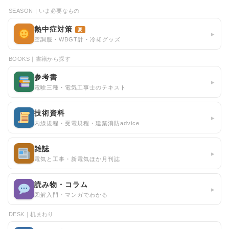
SEASON｜いま必要なもの
熱中症対策
夏
▸
空調服・WBGT計・冷却グッズ
BOOKS｜書籍から探す
参考書
▸
電験三種・電気工事士のテキスト
技術資料
▸
内線規程・受電規程・建築消防advice
雑誌
▸
電気と工事・新電気ほか月刊誌
読み物・コラム
▸
図解入門・マンガでわかる
DESK｜机まわり