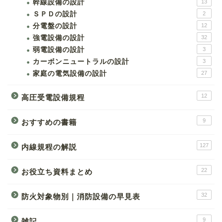
幹線設備の設計
13
ＳＰＤの設計
2
分電盤の設計
12
強電設備の設計
32
弱電設備の設計
3
カーボンニュートラルの設計
3
家庭の電気設備の設計
27
12
高圧受電設備規程
9
おすすめの書籍
127
内線規程の解説
22
お役立ち資料まとめ
32
防火対象物別｜消防設備の早見表
9
雑記