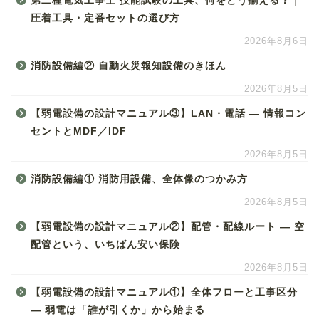
第二種電気工事士 技能試験の工具、何をどう揃える？｜
圧着工具・定番セットの選び方
2026年8月6日
消防設備編② 自動火災報知設備のきほん
2026年8月5日
【弱電設備の設計マニュアル③】LAN・電話 ― 情報コン
セントとMDF／IDF
2026年8月5日
消防設備編① 消防用設備、全体像のつかみ方
2026年8月5日
【弱電設備の設計マニュアル②】配管・配線ルート ― 空
配管という、いちばん安い保険
2026年8月5日
【弱電設備の設計マニュアル①】全体フローと工事区分
― 弱電は「誰が引くか」から始まる