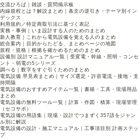
交流ひろば｜雑談・質問掲示板
内線規程とは？解説まとめ｜条文の逆引き・テーマ別イン
デックス
利用規約／特定商取引法に基づく表記
実務・事例｜いま設計する人のためのまとめ
新人教育｜これから電気設備を覚える人のまとめ
総合案内｜目的からたどる、まとめページの地図
規程・規格｜根拠を確かめるためのまとめ
設備別 設計マニュアル一覧｜受変電・幹線・照明・コンセ
ント・弱電の5シリーズ
調べる｜数字をすぐ引くためのまとめ
電気設備 早見表まとめ｜サイズ選定・許容電流・接地・支
持間隔
電気設備のおすすめアイテム一覧｜書籍・工具・現場用品
まとめ
電気設備の無料ツール一覧｜計算・作図・積算・現場管理
（セコサポ）
電気設備の用語集｜現場・設計でつまずく357語をジャン
ル別に解説
電気設備の設計・施工マニュアル｜工事項目別 計画ステッ
プ