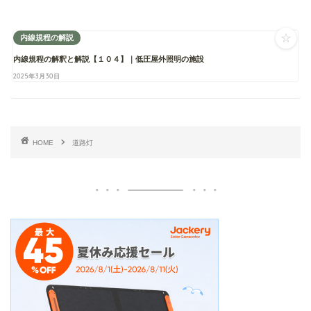
☆
内線規程の解説
内線規程の解釈と解説【１０４】｜低圧屋外照明の施設
2025年3月30日
HOME
道路灯